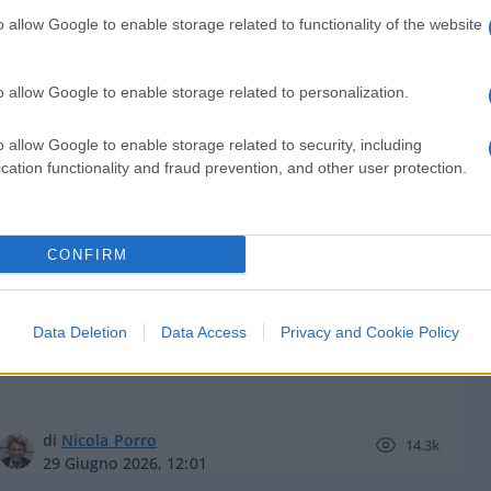
o allow Google to enable storage related to functionality of the website
o allow Google to enable storage related to personalization.
di Antonello Picci
5.8k
o allow Google to enable storage related to security, including
30 Giugno 2026, 14:00
cation functionality and fraud prevention, and other user protection.
Il caldo che fa male ai giornalisti: i
CONFIRM
numeri sui morti sono sparati a
casaccio
Data Deletion
Data Access
Privacy and Cookie Policy
di
Nicola Porro
14.3k
29 Giugno 2026, 12:01