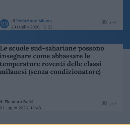
di
Redazione Milano
2.7k
29 Luglio 2026, 12:22
Le scuole sud-sahariane possono
insegnare come abbassare le
temperature roventi delle classi
milanesi (senza condizionatore)
di Eleonora Bufoli
3.8k
21 Luglio 2026, 11:43
Il caldo uccide? No, uccide l’Europa