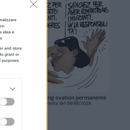
onalizzare
ico.
e idea e
to
er and store
to grant or
ed purposes
La standing ovation permanente
Vignetta del 04/08/2026