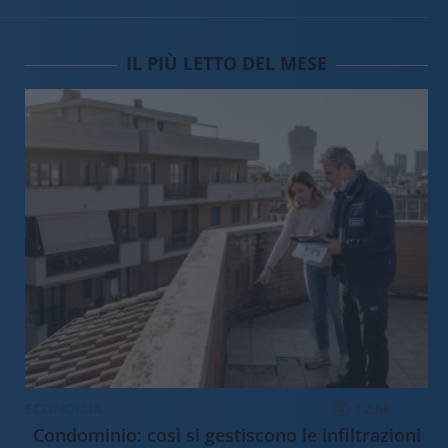
IL PIÙ LETTO DEL MESE
ECONOMIA
12.6k
Condominio: così si gestiscono le infiltrazioni