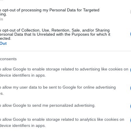
di
Il barista
6.7k
2 Luglio 2026, 8:07
to opt-out of processing my Personal Data for Targeted
ing.
In
Clamoroso, sbugiardata l’Oms. Il
o opt-out of Collection, Use, Retention, Sale, and/or Sharing
ersonal Data that Is Unrelated with the Purposes for which it
ministero: “5 morti per caldo? Non
lected.
Out
ci risulta”
consents
o allow Google to enable storage related to advertising like cookies on
evice identifiers in apps.
di
Redazione
8.5k
o allow my user data to be sent to Google for online advertising
30 Giugno 2026, 18:17
s.
to allow Google to send me personalized advertising.
La frase di Murakami sul clima che
oggi farebbe infuriare i fanatici
o allow Google to enable storage related to analytics like cookies on
evice identifiers in apps.
green