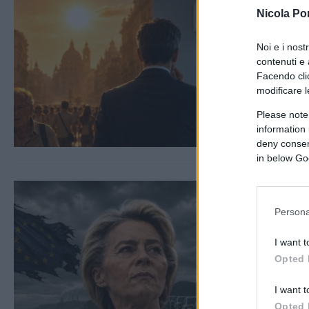
Nicola Po
Noi e i nost
contenuti e 
Facendo clic
modificare l
Please note
information 
deny consent
in below Go
Persona
I want t
Opted 
I want t
Opted 