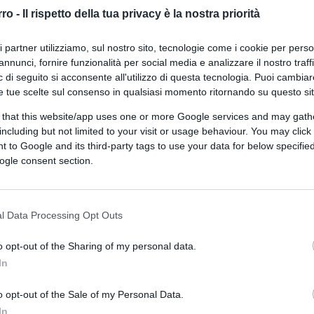
senza condizionatori
rro -
Il rispetto della tua privacy è la nostra priorità
ri partner utilizziamo, sul nostro sito, tecnologie come i cookie per pers
annunci, fornire funzionalità per social media e analizzare il nostro traff
 di seguito si acconsente all'utilizzo di questa tecnologia. Puoi cambiar
e tue scelte sul consenso in qualsiasi momento ritornando su questo si
 that this website/app uses one or more Google services and may gath
di Gianluca Alimonti
5.9k
including but not limited to your visit or usage behaviour. You may click 
4 Luglio 2026, 11:30
 to Google and its third-party tags to use your data for below specifi
ogle consent section.
Fa caldo? L’Ue rilancia la casa green
l Data Processing Opt Outs
o opt-out of the Sharing of my personal data.
In
o opt-out of the Sale of my Personal Data.
In