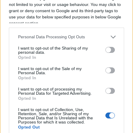
not limited to your visit or usage behaviour. You may click to
grant or deny consent to Google and its third-party tags to
use your data for below specified purposes in below Google
consent section.
Personal Data Processing Opt Outs
I want to opt-out of the Sharing of my
personal data.
Opted In
I want to opt-out of the Sale of my
Personal Data.
Opted In
I want to opt-out of processing my
Personal Data for Targeted Advertising.
Opted In
A Pradamano, piccola città alle porte di Udine, tre
I want to opt-out of Collection, Use,
amici di 13 e 14 anni (ancora senza smartphone,
Retention, Sale, and/or Sharing of my
Personal Data that Is Unrelated with the
complimenti sinceri ai genitori) hanno fatto
Purposes for which it was collected.
Opted Out
qualcosa di semplice ma, visti i tempi,