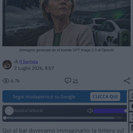
Immagine generata da AI tramite GPT Image 1.5 di OpenAI
di
Il barista
2 Luglio 2026, 8:07
6.7k
25
Segui nicolaporro.it su Google
CLICCA QUI
Ascolta l'articolo
0:00
/
--:--
Qui al bar dovevamo immaginarlo: la tiritera sul