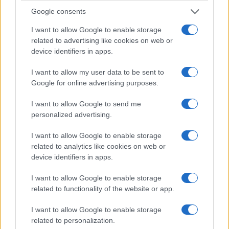
rivoluzionario. Invece di passare le vacanze
Google consents
scrollando su Instagram hanno
costruito un
I want to allow Google to enable storage
banchetto nel cortile di casa
vicino alla piazza
related to advertising like cookies on web or
del paese e hanno messo in vendita
limonata
device identifiers in apps.
fresca,
caffè, acqua e pasticcini. Lo scopo?
I want to allow my user data to be sent to
Mettere da parte qualche soldo e comprarsi un
Google for online advertising purposes.
vecchio
Piaggio Ciao
, il motorino che ha fatto
I want to allow Google to send me
sognare generazioni intere e che è praticamente
personalized advertising.
sconosciuto alla maggior parte dei loro coetanei.
I want to allow Google to enable storage
related to analytics like cookies on web or
I ragazzi si svegliavano anche alle cinque del
device identifiers in apps.
mattino per preparare tutto e per guadagnare
qualche soldino anziché mettere il broncio ai
I want to allow Google to enable storage
related to functionality of the website or app.
genitori nel tentativo di farsi dare da loro
l’ammontare per l’acquisto del Ciao. E stava anche
I want to allow Google to enable storage
funzionando:
in pochi giorni avevano raccolto
related to personalization.