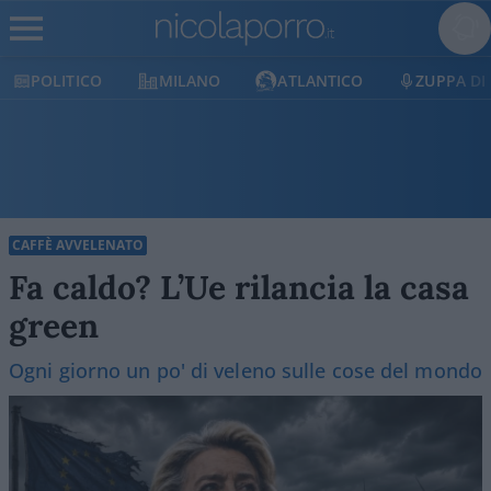
POLITICO
MILANO
ATLANTICO
ZUPPA DI
CAFFÈ AVVELENATO
Fa caldo? L’Ue rilancia la casa
green
Ogni giorno un po' di veleno sulle cose del mondo