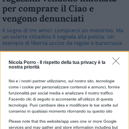
per comprare il Ciao e
vengono denunciati
Il sogno di tre amici: comprarsi un motorino. Ma
un solerte cittadino li segnala alla polizia. Un
esempio di libertà ucciso da regole e burocrazia
di
Alessandro Bonelli
3.6k
28
7 Agosto 2026, 9:30
Nicola Porro -
Il rispetto della tua privacy è la
nostra priorità
Noi e i nostri partner utilizziamo, sul nostro sito, tecnologie
come i cookie per personalizzare contenuti e annunci, fornire
funzionalità per social media e analizzare il nostro traffico.
Facendo clic di seguito si acconsente all'utilizzo di questa
tecnologia. Puoi cambiare idea e modificare le tue scelte sul
consenso in qualsiasi momento ritornando su questo sito
Please note that this website/app uses one or more Google
services and may gather and store information including but