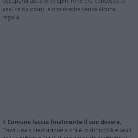
occupanti abusivi di Spin Time era concesso di
gestire ristoranti e discoteche senza alcuna
regola.
I
l Comune faccia finalmente il suo dovere
.
Trovi una sistemazione a chi è in difficoltà e lasci