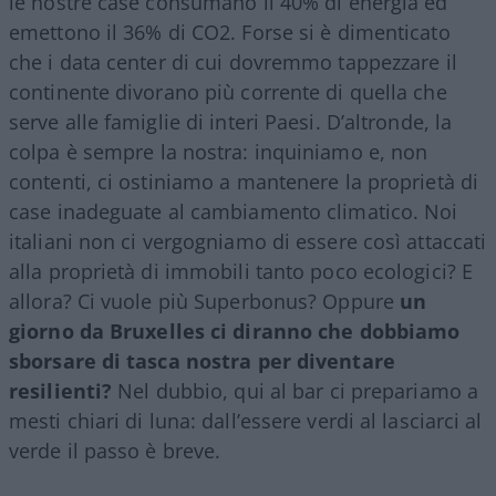
le nostre case consumano il 40% di energia ed
emettono il 36% di CO2. Forse si è dimenticato
che i data center di cui dovremmo tappezzare il
continente divorano più corrente di quella che
serve alle famiglie di interi Paesi. D’altronde, la
colpa è sempre la nostra: inquiniamo e, non
contenti, ci ostiniamo a mantenere la proprietà di
case inadeguate al cambiamento climatico. Noi
italiani non ci vergogniamo di essere così attaccati
alla proprietà di immobili tanto poco ecologici? E
allora? Ci vuole più Superbonus? Oppure
un
giorno da Bruxelles ci diranno che dobbiamo
sborsare di tasca nostra per diventare
resilienti?
Nel dubbio, qui al bar ci prepariamo a
mesti chiari di luna: dall’essere verdi al lasciarci al
verde il passo è breve.