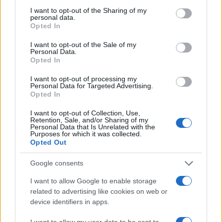
processo per consentire a una trentina di milioni
I want to opt-out of the Sharing of my
di italiani di vaccinarsi potrebbe durare fino alla
personal data.
Opted In
prossima estate e anche oltre. Se a quel punto, in
presenza di un arco temporale così lungo, il
I want to opt-out of the Sale of my
Personal Data.
governo perseverasse nella strategia assurda degli
Opted In
stop and go rispetto alle riaperture delle attività
I want to opt-out of processing my
economiche, delle mezze chiusure, dei lockdown
Personal Data for Targeted Advertising.
striscianti e parziali, saremmo dentro un tunnel
Opted In
infinito, con munizioni economiche limitatissime.
I want to opt-out of Collection, Use,
Retention, Sale, and/or Sharing of my
Personal Data that Is Unrelated with the
Purposes for which it was collected.
Pagina
PAGINA
Opted Out
Precedente
SUCCESSIVA
Google consents
I want to allow Google to enable storage
45
related to advertising like cookies on web or
Leggi i commenti
device identifiers in apps.
I want to allow my user data to be sent to