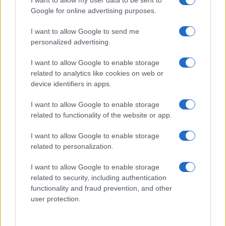
Google for online advertising purposes.
SEDUTE SATIRICHE
Vignetta del 07/08/2026
I want to allow Google to send me
personalized advertising.
I want to allow Google to enable storage
related to analytics like cookies on web or
Vai all'archivio delle vignette
device identifiers in apps.
I want to allow Google to enable storage
related to functionality of the website or app.
I want to allow Google to enable storage
related to personalization.
Caro Porro, la sinistra lo
I want to allow Google to enable storage
voleva. Ma Guccini era un
related to security, including authentication
battitore libero
functionality and fraud prevention, and other
user protection.
Il cantautore non era coercibile all'ottusa
militanza che è tanto gradita al potere