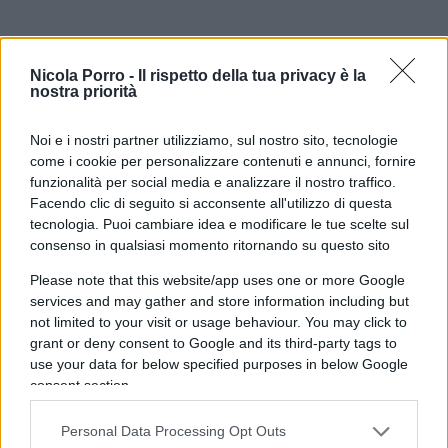
Nessun
decreto ristori
(né bis, né ter, né quater,
Nicola Porro -
Il rispetto della tua privacy è la
nostra priorità
né…quinquies) potrà mai bastare se decidi
autoritativamente di bloccare la macchina
Noi e i nostri partner utilizziamo, sul nostro sito, tecnologie
dell’economia, se precludi strutturalmente la
come i cookie per personalizzare contenuti e annunci, fornire
creazione di reddito e ricchezza.
funzionalità per social media e analizzare il nostro traffico.
Facendo clic di seguito si acconsente all'utilizzo di questa
tecnologia. Puoi cambiare idea e modificare le tue scelte sul
Anche perché (questo è il punto) non è affatto
consenso in qualsiasi momento ritornando su questo sito
questione di giorni o settimane. E’ illusorio
Please note that this website/app uses one or more Google
credere che, siccome i primi vaccini sono alle
services and may gather and store information including but
porte, basterà resistere ancora per poco. Qualche
not limited to your visit or usage behaviour. You may click to
giorno fa, intervistato da
Mattino 5
su Canale 5, il
grant or deny consent to Google and its third-party tags to
use your data for below specified purposes in below Google
viceministro
Pierpaolo Sileri
, con apprezzabile
consent section.
onestà intellettuale, ha ammesso che, anche
quando i vaccini Covid saranno disponibili, il
Personal Data Processing Opt Outs