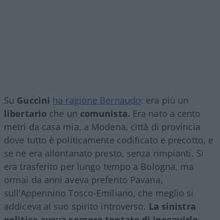
Su
Guccini
ha ragione Bernaudo
: era più un
libertario
che un
comunista.
Era nato a cento
metri da casa mia, a Modena, città di provincia
dove tutto è politicamente codificato e precotto, e
se ne era allontanato presto, senza rimpianti. Si
era trasferito per lungo tempo a Bologna, ma
ormai da anni aveva preferito Pavana,
sull’Appennino Tosco-Emiliano, che meglio si
addiceva al suo spirito introverso.
La sinistra
politica aveva sempre tentato di inseguirlo
,