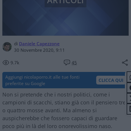
ARTICOLI
di
Daniele Capezzone
30 Novembre 2020, 9:11
9.7k
45
Aggiungi nicolaporro.it alle tue fonti
CLICCA QUI
preferite su Google
Non si pretende che i nostri politici, come i
campioni di scacchi, stiano già con il pensiero tre
o quattro mosse avanti. Ma almeno si
auspicherebbe che fossero capaci di guardare
poco più in là del loro onorevolissimo naso.