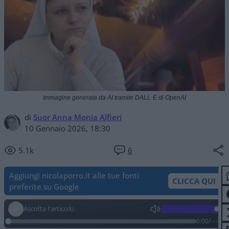
Immagine generata da AI tramite DALL·E di OpenAI
di
Suor Anna Monia Alfieri
10 Gennaio 2026, 18:30
5.1k
6
Aggiungi nicolaporro.it alle tue fonti
CLICCA QUI
preferite su Google
Ascolta l'articolo
0:00
/
--:--