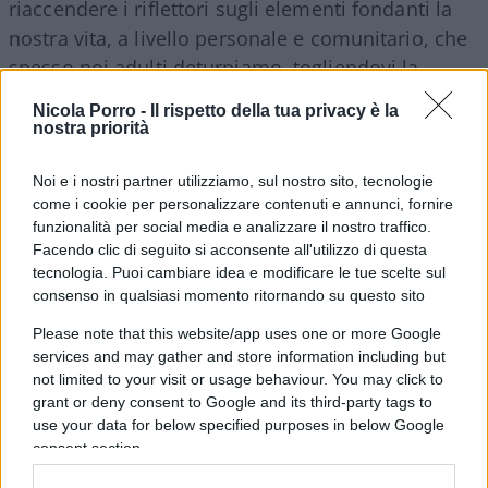
riaccendere i riflettori sugli elementi fondanti la
nostra vita, a livello personale e comunitario, che
spesso noi adulti deturpiamo, togliendovi la
speranza.
Nicola Porro -
Il rispetto della tua privacy è la
nostra priorità
Noi e i nostri partner utilizziamo, sul nostro sito, tecnologie
Vi chiedo scusa.
Noi adulti non abbiamo saputo
come i cookie per personalizzare contenuti e annunci, fornire
proteggervi. Voi vi siete fidati di noi, vi fidate,
funzionalità per social media e analizzare il nostro traffico.
come deve essere, di adulti capaci di proteggervi
Facendo clic di seguito si acconsente all'utilizzo di questa
tecnologia. Puoi cambiare idea e modificare le tue scelte sul
dai pericoli e di salvarvi. Il vostro legittimo
consenso in qualsiasi momento ritornando su questo sito
desiderio di festeggiare si è scontrato con la
Please note that this website/app uses one or more Google
nostra irresponsabilità.
E vi abbiamo, così,
services and may gather and store information including but
tradito
. Mi chiedo cosa sta succedendo a noi
not limited to your visit or usage behaviour. You may click to
adulti che, per superficialità, negligenza,
grant or deny consent to Google and its third-party tags to
use your data for below specified purposes in below Google
meschinità di interessi vi esponiamo
consent section.
costantemente a situazioni e realtà
potenzialmente pericolose, a livello fisico e