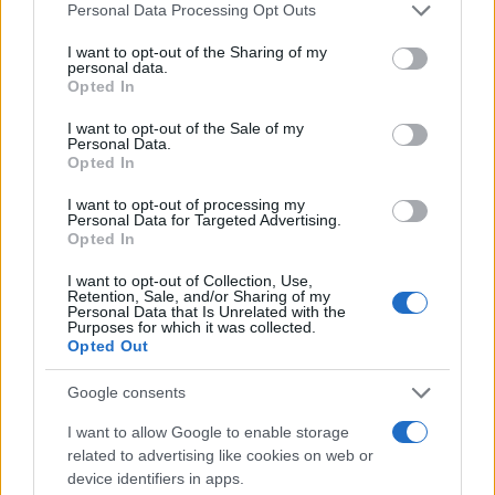
Personal Data Processing Opt Outs
morale. Per cosa poi? Per guadagnare di più? Per
I want to opt-out of the Sharing of my
un like in più? Per un adepto piegato alle nostre
personal data.
ideologie?
Opted In
I want to opt-out of the Sale of my
Personal Data.
Vi dico coraggio
. Non siete soli, in questo
Opted In
momento prego per voi e invoco per voi il
I want to opt-out of processing my
coraggio di circondarvi di chi non vi ha
Personal Data for Targeted Advertising.
Opted In
abbandonato in questa tragedia, la mamma e il
papà, i fratelli, la famiglia, la scuola, i medici, le
I want to opt-out of Collection, Use,
Retention, Sale, and/or Sharing of my
Istituzioni. Dovete guardare a tutti i modelli
Personal Data that Is Unrelated with the
Purposes for which it was collected.
positivi senza perdere la fiducia negli adulti o,
Opted Out
cosa ancora peggiore, adeguarvi alla meschinità
di taluni. Voi dovete fare la differenza. Noi adulti
Google consents
promettiamo che andremo fino in fondo,
I want to allow Google to enable storage
pretenderemo giustizia per voi
, non in uno
related to advertising like cookies on web or
device identifiers in apps.
spirito vendicativo che, peraltro, non ci appartiene