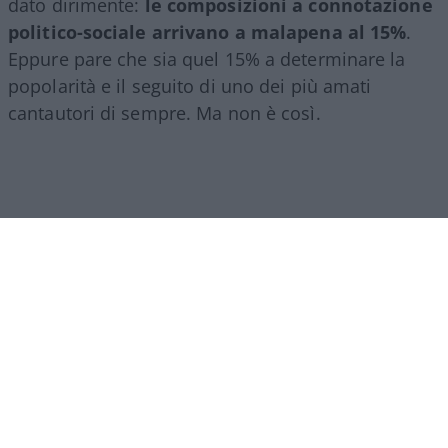
dato dirimente:
le composizioni a connotazione
politico-sociale arrivano a malapena al 15%
.
Eppure pare che sia quel 15% a determinare la
popolarità e il seguito di uno dei più amati
cantautori di sempre. Ma non è così.