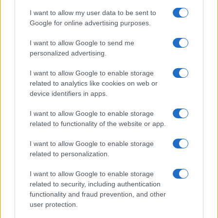
ma nello spirito che condanna ogni forma di
I want to allow my user data to be sent to
iniquità nel rispetto delle procedure del diritto, a
Google for online advertising purposes.
tutela della persona. Questo è il fondamento della
I want to allow Google to send me
giustizia.
personalized advertising.
I want to allow Google to enable storage
related to analytics like cookies on web or
Carissimi, pregherò tanto per voi, affinché
device identifiers in apps.
possiate diventare, un domani, cittadini
I want to allow Google to enable storage
responsabili e in grado di condannare e rifiutare
related to functionality of the website or app.
qualsiasi forma di ingiustizia che la meschinità
dell’uomo può causare.
I want to allow Google to enable storage
related to personalization.
Con tanta vicinanza,
I want to allow Google to enable storage
related to security, including authentication
functionality and fraud prevention, and other
user protection.
suor Anna Monia