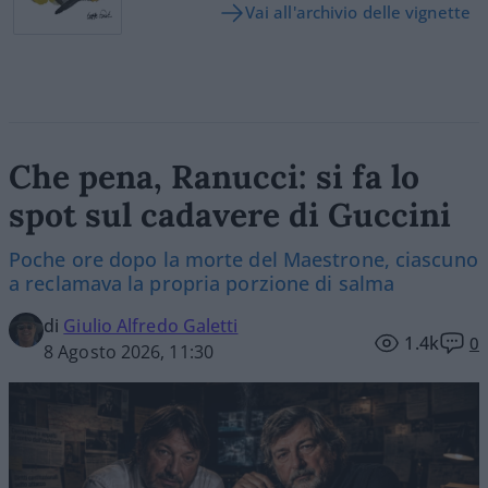
Vai all'archivio delle vignette
Che pena, Ranucci: si fa lo
spot sul cadavere di Guccini
Poche ore dopo la morte del Maestrone, ciascuno
a reclamava la propria porzione di salma
di
Giulio Alfredo Galetti
1.4k
0
8 Agosto 2026, 11:30