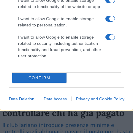
I want to allow Google to enable storage
related to functionality of the website or app.
I want to allow Google to enable storage
SEDUTE SATIRICHE
related to personalization.
Vignetta del 04/08/2026
I want to allow Google to enable storage
related to security, including authentication
functionality and fraud prevention, and other
user protection.
Vai all'archivio delle vignette
CONFIRM
Data Deletion
Data Access
Privacy and Cookie Policy
Il Como e l’assurda pretesa di
controllare chi ha già pagato
Il club lariano introduce presenze minime e
controlli sugli abbonati: pagare il posto non basta