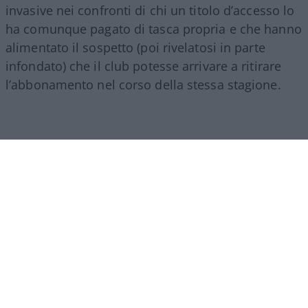
invasive nei confronti di chi un titolo d’accesso lo
ha comunque pagato di tasca propria e che hanno
alimentato il sospetto (poi rivelatosi in parte
infondato) che il club potesse arrivare a ritirare
l’abbonamento nel corso della stessa stagione.