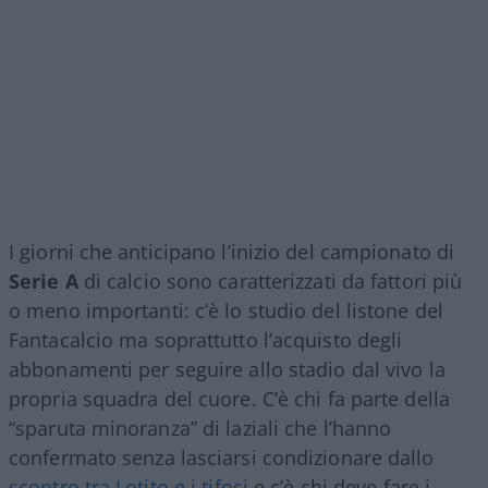
I giorni che anticipano l’inizio del campionato di
Serie A
di calcio sono caratterizzati da fattori più
o meno importanti: c’è lo studio del listone del
Fantacalcio ma soprattutto l’acquisto degli
abbonamenti per seguire allo stadio dal vivo la
propria squadra del cuore. C’è chi fa parte della
“sparuta minoranza” di laziali che l’hanno
confermato senza lasciarsi condizionare dallo
scontro tra Lotito e i tifosi
e c’è chi deve fare i