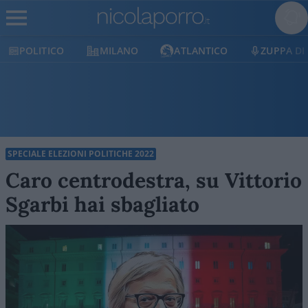
POLITICO
MILANO
ATLANTICO
ZUPPA DI
SPECIALE ELEZIONI POLITICHE 2022
Caro centrodestra, su Vittorio
Sgarbi hai sbagliato