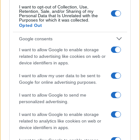
Ma forse questa “svista” sarà presto corretta.
Il
I want to opt-out of Collection, Use,
Retention, Sale, and/or Sharing of my
centrodestra ha infatti una ghiotta occasione per
Personal Data that Is Unrelated with the
rimediare all’errore: dare a Sgarbi un incarico al
Purposes for which it was collected.
Opted Out
ministero della Cultura, scelta che solo Silvio
Berlusconi ebbe il coraggio di prendere
Google consents
nominandolo sottosegretario nel suo secondo
I want to allow Google to enable storage
governo. Se ciò non dovesse accadere, si
related to advertising like cookies on web or
tratterebbe di perseverare nell’errore. E a quel
device identifiers in apps.
punto sarebbe diabolico.
I want to allow my user data to be sent to
Google for online advertising purposes.
Marco Baronti, 27 settembre 2022
I want to allow Google to send me
personalized advertising.
#CENTRODESTRA
#VITTORIO SGARBI
I want to allow Google to enable storage
related to analytics like cookies on web or
47
device identifiers in apps.
Leggi i commenti