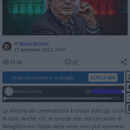
di
Marco Baronti
27 Settembre 2022, 19:07
51.5k
47
Segui nicolaporro.it su Google
CLICCA QUI
Ascolta l'articolo
0:00
/
--:--
La vittoria del centrodestra è ormai sotto gli occhi
di tutti. Anche chi, in queste ore, sta cercando di
delegittimare l’esito delle urne, non può esimersi