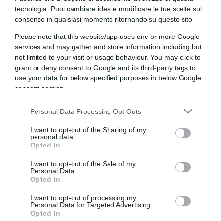
pure Daniele Capezzone durante la nottata
tecnologia. Puoi cambiare idea e modificare le tue scelte sul
consenso in qualsiasi momento ritornando su questo sito
elettorale di
Quarta Repubblica
. Un uomo libero, di
indiscutibile cultura, un fuoriclasse della
Please note that this website/app uses one or more Google
services and may gather and store information including but
dialettica, del confronto e della provocazione, che
not limited to your visit or usage behaviour. You may click to
si è battuto come un leone durante la stagione dei
grant or deny consent to Google and its third-party tags to
lockdown e delle restrizioni, non può certo essere
use your data for below specified purposes in below Google
consent section.
trattato come un peones qualunque.
Avrebbe
meritato maggiore considerazione
. Forse
Personal Data Processing Opt Outs
ingombrante, imprevedibile, anarchico e
ingestibile, per molti un rompicoglioni. Ma
I want to opt-out of the Sharing of my
personal data.
sicuramente con lo spessore per continuare a
Opted In
stare in Parlamento anche in questa legislatura, a
I want to opt-out of the Sale of my
differenza dei molti che quello scranno non se lo
Personal Data.
Opted In
sono dovuto nemmeno sudare.
I want to opt-out of processing my
Personal Data for Targeted Advertising.
Opted In