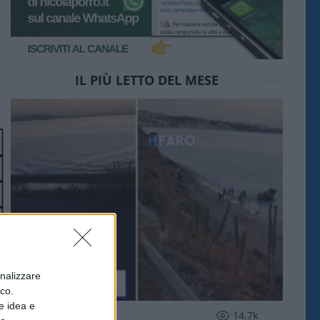
IL PIÙ LETTO DEL MESE
onalizzare
ico.
e idea e
ESTERI
14.7k