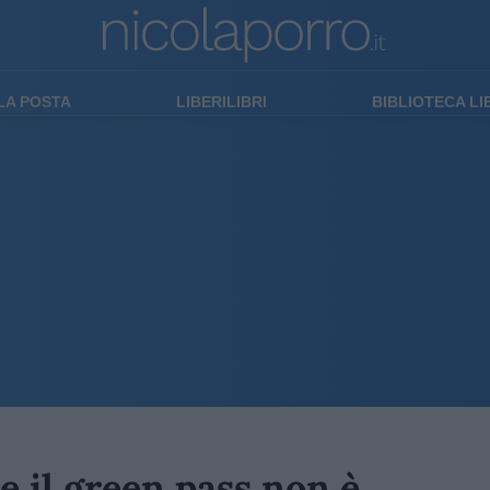
LA POSTA
LIBERILIBRI
BIBLIOTECA L
e il green pass non è