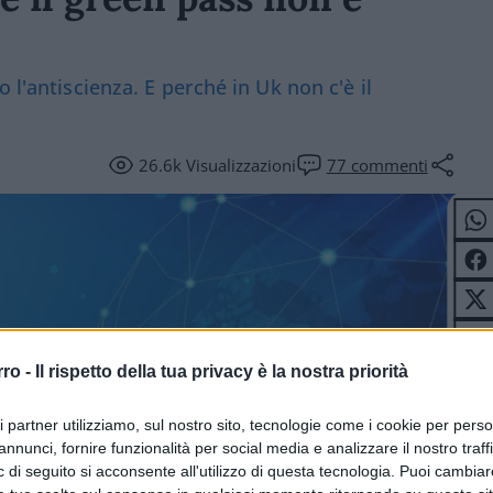
 l'antiscienza. E perché in Uk non c'è il
26.6k
Visualizzazioni
77
commenti
rro -
Il rispetto della tua privacy è la nostra priorità
ri partner utilizziamo, sul nostro sito, tecnologie come i cookie per pers
ITICA
annunci, fornire funzionalità per social media e analizzare il nostro traff
 di seguito si acconsente all'utilizzo di questa tecnologia. Puoi cambiar