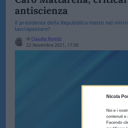
antiscienza
Il presidente della Repubblica mette nel mirino
lasciapassare?
di
Claudio Romiti
22 Novembre 2021, 17:30
Nicola Po
Noi e i nost
POL
contenuti e 
Facendo clic