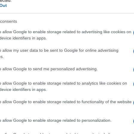
lected.
merito alla complessa e controversa
Out
 unica verità: quella ufficiale del governo
ifico.
consents
o allow Google to enable storage related to advertising like cookies on
evice identifiers in apps.
rca sono giorni di alleanza tra ricerca e
o allow my user data to be sent to Google for online advertising
no leve per sollecitare la partecipazione. Ma
s.
he i nuovi strumenti dove ci sono nuclei che
uoghi della modernità, occorre affrontarla e
to allow Google to send me personalized advertising.
o allow Google to enable storage related to analytics like cookies on
evice identifiers in apps.
ustamente
elogiato l’efficacia dei vaccini
,
o allow Google to enable storage related to functionality of the website
e l’attenzione del lettore – presentati come
l Covid-19”. Pertanto se ne deduce che tutto
 unico fin qui imposta – strategia a base di
o allow Google to enable storage related to personalization.
surrettizio attraverso il green pass
–