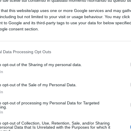
e tue scelte sul consenso in qualsiasi momento ritornando su questo si
 that this website/app uses one or more Google services and may gath
including but not limited to your visit or usage behaviour. You may click 
 to Google and its third-party tags to use your data for below specifi
ogle consent section.
l Data Processing Opt Outs
o opt-out of the Sharing of my personal data.
CLICCA QUI
In
o opt-out of the Sale of my Personal Data.
 contro la cosiddetta antiscienza espresso
In
e la celebrazione al Quirinale dei
Giorni
leberrimo
Eppur si move
di galileiana
to opt-out of processing my Personal Data for Targeted
ing.
accadde al grande scienziato pisano,
In
ologiche di fronte alla Santa inquisizione,
o opt-out of Collection, Use, Retention, Sale, and/or Sharing
epubblica voglia unirsi al coro
ersonal Data that Is Unrelated with the Purposes for which it