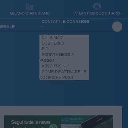
MILANO QUOTIDIANO
ATLANTICO QUOTIDIANO
CONTATTI E DONAZIONI
IBERALE
CHI SIAMO
SOSTIENICI
BIO
SCRIVI A NICOLA
PORRO
ADVERTISING
COME DISATTIVARE LE
NOTIFICHE PUSH