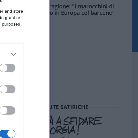
to
Meloni aveva ragione: "I marocchini di
er and store
Ceuta sbarcano in Europa col barcone"
to grant or
ed purposes
SEDUTE SATIRICHE