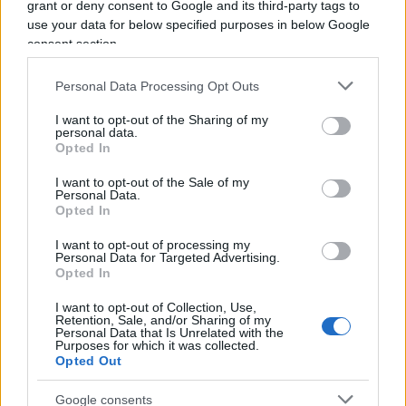
grant or deny consent to Google and its third-party tags to
la scelta di esibire quei simboli proprio all’interno
use your data for below specified purposes in below Google
del memoriale, ricordando la natura del luogo.
consent section.
Personal Data Processing Opt Outs
I want to opt-out of the Sharing of my
personal data.
Opted In
I want to opt-out of the Sale of my
Personal Data.
Opted In
I want to opt-out of processing my
Personal Data for Targeted Advertising.
Opted In
I want to opt-out of Collection, Use,
Retention, Sale, and/or Sharing of my
Personal Data that Is Unrelated with the
La visitatrice avrebbe inoltre rivolto una domanda
Purposes for which it was collected.
Opted Out
alla responsabile del gruppo, chiedendole se
condividesse la protesta. Dalle testimonianze
Google consents