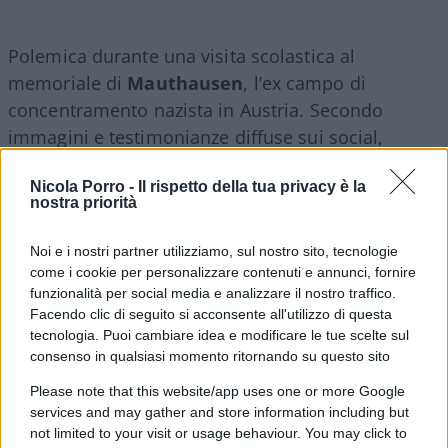
Polemica durante una visita scolastica al
memoriale di
Mauthausen
, l’ex campo di
concentramento nazista in Austria. Secondo
immagini e testimonianze diffuse sui social,
alcuni studenti avrebbero indossato magliette con
Nicola Porro -
Il rispetto della tua privacy è la
la scritta
“Free Palestine”
durante la visita al sito.
nostra priorità
In alcune immagini comparirebbe anche il ritratto
di
Dalal Mughrabi
militante palestinese coinvolta
Noi e i nostri partner utilizziamo, sul nostro sito, tecnologie
nell’attentato della strada costiera del 1978 in
come i cookie per personalizzare contenuti e annunci, fornire
funzionalità per social media e analizzare il nostro traffico.
Israele, nel quale furono uccise 38 persone, tra cui
Facendo clic di seguito si acconsente all'utilizzo di questa
13 bambini.
tecnologia. Puoi cambiare idea e modificare le tue scelte sul
consenso in qualsiasi momento ritornando su questo sito
La vicenda è stata segnalata sui social da alcuni
Please note that this website/app uses one or more Google
visitatori presenti a Mauthausen. Secondo quanto
services and may gather and store information including but
not limited to your visit or usage behaviour. You may click to
riportato, una donna avrebbe contestato ai ragazzi