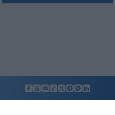
LUNIFIN S.r.l. a socio unico. Sede legale Milano, Largo F. Richini, 2/A,
20122 (MI), C.F./P.Iva en. 07174900154, REA cap. soc. euro 10.000,00
i.v.