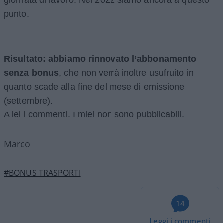
giornata di lavoro.
Nel 2022 siamo ancora a questo
punto.
Risultato:
abbiamo rinnovato l’abbonamento
senza bonus
, che non verrà inoltre usufruito in
quanto scade alla fine del mese di emissione
(settembre).
A lei i commenti. I miei non sono pubblicabili.
Marco
#BONUS TRASPORTI
14
Leggi i commenti