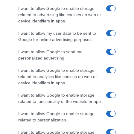
circolate online, la guida avrebbe evitato di
I want to allow Google to enable storage
rispondere direttamente, facendo riferimento
related to advertising like cookies on web or
anche alla necessità di proseguire la visita. Gli
device identifiers in apps.
studenti avrebbero spiegato la loro iniziativa
I want to allow my user data to be sent to
come una “protesta contro il genocidio a Gaza”,
Google for online advertising purposes.
collegando quindi la manifestazione alla
I want to allow Google to send me
situazione nella Striscia.
personalized advertising.
L’episodio si inserisce in un più ampio dibattito
I want to allow Google to enable storage
related to analytics like cookies on web or
sull’utilizzo dei luoghi della memoria della
Shoah
device identifiers in apps.
per iniziative e messaggi legati al conflitto israelo-
palestinese. Nei mesi scorsi, una controversia
I want to allow Google to enable storage
related to functionality of the website or app.
analoga aveva riguardato il memoriale di
Buchenwald, in Germania, dove era stato vietato
I want to allow Google to enable storage
l’utilizzo del kefiah all’interno dell’area del campo.
related to personalization.
Il divieto era stato successivamente confermato
I want to allow Google to enable storage