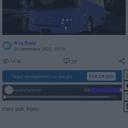
di
La Posta
30 Settembre 2022, 19:10
10.3k
14
Segui nicolaporro.it su Google
CLICCA QUI
Ascolta l'articolo
0:00
/
--:--
Caro dott. Porro,