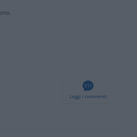
gono.
311
Leggi i commenti