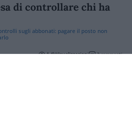
sa di controllare chi ha
ntrolli sugli abbonati: pagare il posto non
arlo
1.4k
Visualizzazioni
2
commenti