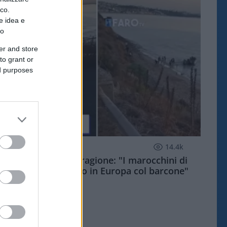
ico.
e idea e
to
er and store
to grant or
ed purposes
ESTERI
14.4k
Meloni aveva ragione: "I marocchini di
Ceuta sbarcano in Europa col barcone"