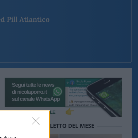
d Pill Atlantico
IL PIÙ LETTO DEL MESE
onalizzare