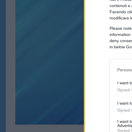
contenuti e 
Facendo clic
modificare l
Please note
information 
deny consent
in below Go
LA POSTA 
Persona
I want t
Opted 
I want t
Opted 
I want 
Advertis
Opted 