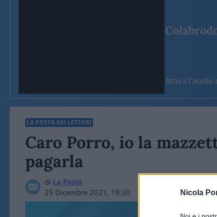
Colabrodo 
Attiva l'audi
LA POSTA DEI LETTORI
Caro Porro, io la mazzet
pagarla
di
La Posta
25 Dicembre 2021, 19:30
Nicola Po
Noi e i nost