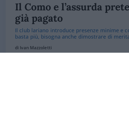
Il Como e l’assurda prete
già pagato
Il club lariano introduce presenze minime e co
basta più, bisogna anche dimostrare di merit
di Ivan Mazzoletti
6 Agosto 2026, 20:00