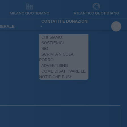
MILANO QUOTIDIANO
ATLANTICO QUOTIDIANO
CONTATTI E DONAZIONI
IBERALE
CHI SIAMO
SOSTIENICI
BIO
SCRIVI A NICOLA
PORRO
ADVERTISING
COME DISATTIVARE LE
NOTIFICHE PUSH