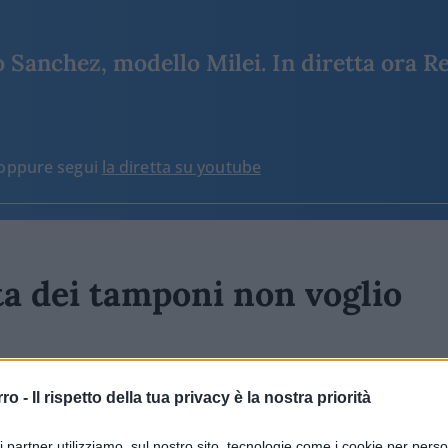
Sanchez, modello Milei. In diretta ora Re
o oppure segui
la diretta su youtube
ta dei tamponi non voglio
63.7k
Visualizzazioni
311
commenti
rro -
Il rispetto della tua privacy è la nostra priorità
ri partner utilizziamo, sul nostro sito, tecnologie come i cookie per pers