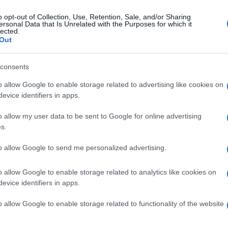
o opt-out of Collection, Use, Retention, Sale, and/or Sharing
CLICCA QUI
ersonal Data that Is Unrelated with the Purposes for which it
lected.
Out
consents
o allow Google to enable storage related to advertising like cookies on
che da due anni ha visto la sua vita
evice identifiers in apps.
 Paese.
Ho fatto tutto ciò che mi è stato
 ordini e non più di scelte coscienziose),
o allow my user data to be sent to Google for online advertising
s.
to allow Google to send me personalized advertising.
o allow Google to enable storage related to analytics like cookies on
er 6 mesi!
evice identifiers in apps.
o allow Google to enable storage related to functionality of the website