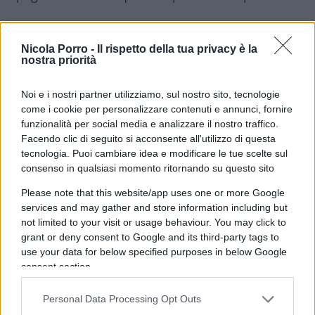
Nicola Porro -
Il rispetto della tua privacy è la
Fosse solo per il profilo me ne fare una ragione
nostra priorità
ma per la pagina Menutrix, il menù con le calorie
no. È una pagina commerciale per cui ho pagato
Noi e i nostri partner utilizziamo, sul nostro sito, tecnologie
come i cookie per personalizzare contenuti e annunci, fornire
tanti soldi per farla crescere e da cui dipende
funzionalità per social media e analizzare il nostro traffico.
l’80% del mio lavoro rivolto al food per elaborare
Facendo clic di seguito si acconsente all'utilizzo di questa
menù con valori nutrizionali. So che ci sono
tecnologia. Puoi cambiare idea e modificare le tue scelte sul
consenso in qualsiasi momento ritornando su questo sito
milioni di persone in Italia con questo problema,
letteralmente rovinate professionalmente.
Please note that this website/app uses one or more Google
Aggiungo che dopo la chiusura mi arrivano
services and may gather and store information including but
not limited to your visit or usage behaviour. You may click to
messaggi postali e al cellulare del presunto
grant or deny consent to Google and its third-party tags to
Facebook che mi chiede di saldare fatture
. Ho
use your data for below specified purposes in below Google
dovuto chiudere carte collegate alla pagina.
consent section.
Personal Data Processing Opt Outs
Insomma una ripartenza per me oggi è