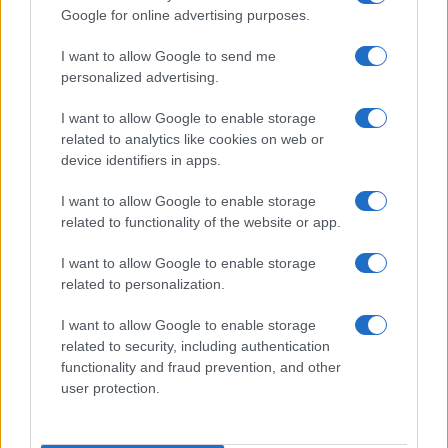
Google for online advertising purposes.
SEDUTE SATIRICHE
Vignetta del 07/08/2026
I want to allow Google to send me
personalized advertising.
I want to allow Google to enable storage
related to analytics like cookies on web or
Vai all'archivio delle vignette
device identifiers in apps.
I want to allow Google to enable storage
related to functionality of the website or app.
I want to allow Google to enable storage
related to personalization.
Corte dei conti, la riforma a
metà: si poteva fare di più
I want to allow Google to enable storage
related to security, including authentication
functionality and fraud prevention, and other
Chi firma non deve avere paura, chi paga le tasse
user protection.
nemmeno. La magistratura contabile non deve
solo punire, ma aiutare la buona
amministrazione