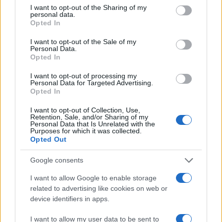
impensabile senza pagina ora che i ristoranti
I want to opt-out of the Sharing of my
personal data.
hanno aperto. Vorrei facessi un gran baccano su
Opted In
questo argomento soprattutto per le pagine
I want to opt-out of the Sale of my
commerciali se sia giusto o meno chiuderle dall’
Personal Data.
Opted In
oggi al domani senza sapere di poterne tornare in
possesso.
Sono devastata
. Grazie.
I want to opt-out of processing my
Personal Data for Targeted Advertising.
Opted In
I want to opt-out of Collection, Use,
Retention, Sale, and/or Sharing of my
Raffaella Aschieri
Personal Data that Is Unrelated with the
Purposes for which it was collected.
Opted Out
#CENSURA
#FACEBOOK
#SOCIAL
Google consents
14
I want to allow Google to enable storage
related to advertising like cookies on web or
Leggi i commenti
device identifiers in apps.
I want to allow my user data to be sent to