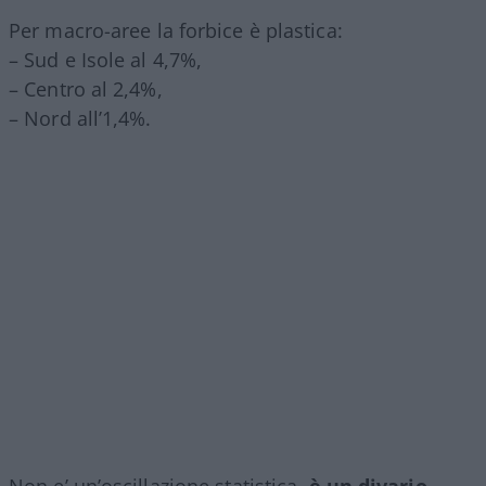
Per macro-aree la forbice è plastica:
– Sud e Isole al 4,7%,
– Centro al 2,4%,
– Nord all’1,4%.
Non e’ un’oscillazione statistica,
è un divario