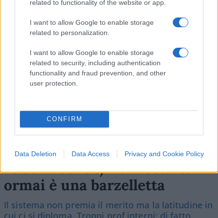
related to functionality of the website or app.
SEDUTE SATIRICHE
I want to allow Google to enable storage
Vignetta del 07/08/2026
related to personalization.
I want to allow Google to enable storage
related to security, including authentication
functionality and fraud prevention, and other
Vai all'archivio delle vignette
user protection.
CONFIRM
Più lodi al Sud che al Nord (e
Data Deletion
Data Access
Privacy and Cookie Policy
relativi bonus). La maturità
ormai è una barzelletta
Il sistema non premia il merito ma la latitudine in
cui ci si diploma. Troppi prof interni: di fatto