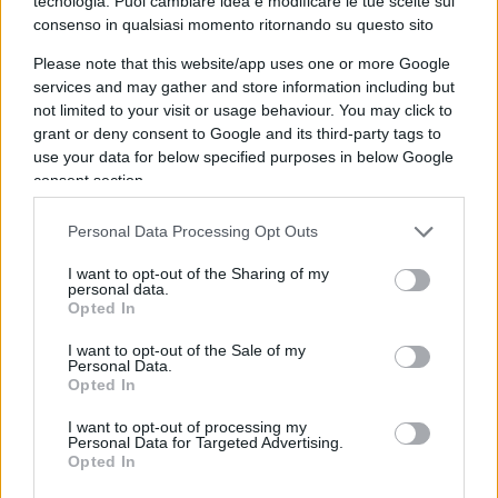
tecnologia. Puoi cambiare idea e modificare le tue scelte sul
restrittive già imposte! E ciò avviene, come
consenso in qualsiasi momento ritornando su questo sito
emerge da varie testimonianze, un po’ in ogni
Please note that this website/app uses one or more Google
campo.
Il lavaggio del cervello su milioni di
services and may gather and store information including but
italiani
ha funzionato alla grande!!!
not limited to your visit or usage behaviour. You may click to
grant or deny consent to Google and its third-party tags to
use your data for below specified purposes in below Google
consent section.
Non voglio tediarla, dilungandomi troppo con
Personal Data Processing Opt Outs
ulteriori considerazioni. il tema è delicato… Si
potrebbe eccepire che, in base all’
art. 7 della
I want to opt-out of the Sharing of my
personal data.
Costituzione
, in ossequio ai Patti lateranensi, la
Opted In
Chiesa e lo Stato sono indipendenti e sovrani ma
I want to opt-out of the Sale of my
può la Chiesa con proprie disposizioni sostituirsi
Personal Data.
Opted In
allo Stato nella tutela della salute pubblica, già di
per sé malamente gestita?! Di primo acchitto
I want to opt-out of processing my
Personal Data for Targeted Advertising.
ritengo di no… Sta di fatto che tale
Opted In
comportamento della Chiesa in generale
, in