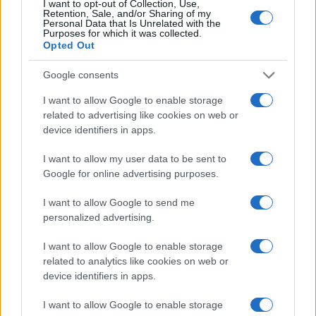
I want to opt-out of Collection, Use,
quanto non credo che la decisione sull’uso delle
Retention, Sale, and/or Sharing of my
Personal Data that Is Unrelated with the
mascherine sia stata presa da singole Curie, lascia
Purposes for which it was collected.
tanto amaro in bocca e tanta rabbia…
Opted Out
Google consents
Sulla questione contatterò la Curia e farò i dovuti
I want to allow Google to enable storage
approfondimenti per verificare se esistono i
related to advertising like cookies on web or
presupposti giuridici per presentare un esposto
device identifiers in apps.
per illegittima ingerenza nei rapporti tra le parti.
I want to allow my user data to be sent to
Google for online advertising purposes.
I want to allow Google to send me
Grazie dell’ascolto e cordiali saluti
personalized advertising.
I want to allow Google to enable storage
related to analytics like cookies on web or
81
device identifiers in apps.
Leggi i commenti
I want to allow Google to enable storage