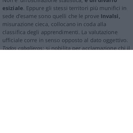
esiziale
. Eppure gli stessi territori più munifici in
sede d’esame sono quelli che le prove
Invalsi,
misurazione cieca, collocano in coda alla
classifica degli apprendimenti. La valutazione
ufficiale corre in senso opposto al dato oggettivo.
Todos caballeros:
si nobilita per acclamazione chi il
test pone più in basso.
Il criterio che non c’è
La causa non è antropologica, è strutturale. Il voto
di Maturità lo assegna una commissione in cui
pesano i docenti interni, quelli che hanno istruito i
candidati e che, di fatto, giudicano se stessi.
Manca un’ancora nazionale che calibri i giudizi:
l’Invalsi fotografa, ma non entra nel voto. Il