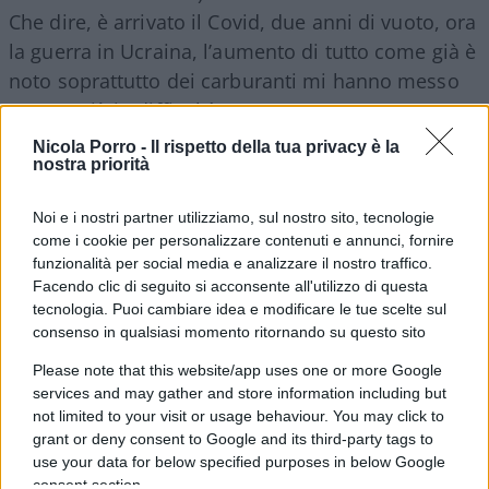
Che dire, è arrivato il Covid, due anni di vuoto, ora
la guerra in Ucraina, l’aumento di tutto come già è
noto soprattutto dei carburanti mi hanno messo
ancora più in difficoltà.
Nonostante tutto
combatto ogni giorno per restare in piedi
per
Nicola Porro -
Il rispetto della tua privacy è la
nostra priorità
cercare di farcela, pensando reinventandomi ecc.
Noi e i nostri partner utilizziamo, sul nostro sito, tecnologie
Dott. Porro come dicevo sopra non dico di volere
come i cookie per personalizzare contenuti e annunci, fornire
il reddito di cittadinanza o il bonus delle 200 euro
funzionalità per social media e analizzare il nostro traffico.
Facendo clic di seguito si acconsente all'utilizzo di questa
per le bollette (
tra l’altro uno scempio di denaro
tecnologia. Puoi cambiare idea e modificare le tue scelte sul
d’accordissimo con lei
), perché noi autonomi
consenso in qualsiasi momento ritornando su questo sito
anche se piccoli ce la possiamo fare da soli, però
Please note that this website/app uses one or more Google
neanche che nel momento peggiore degli ultimi
services and may gather and store information including but
60 anni di questo paese, tu Stato mi perseguiti
not limited to your visit or usage behaviour. You may click to
con l’invio a valanga (una al giorno da Natale
grant or deny consent to Google and its third-party tags to
use your data for below specified purposes in below Google
scorso) ad oggi di cartelle esattoriali. Tasse non
consent section.