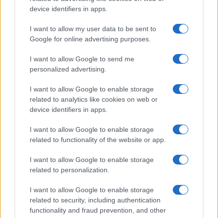
però ora credo che sia arrivato il momento di
device identifiers in apps.
cominciare a parlare seriamente anche di
quest’altra guerra che attanaglia me e tantissime
I want to allow my user data to be sent to
altre partite Iva oneste e no evasori. Mi creda
Google for online advertising purposes.
vivere in questo modo è demoralizzante non sai
I want to allow Google to send me
cosa fare, ti affidi alle agenzie difesa debitori ma ti
personalized advertising.
spillano solo soldi e basta.
I want to allow Google to enable storage
related to analytics like cookies on web or
Dott. Porro parli con Salvini, Meloni e Tajani ed
device identifiers in apps.
insieme portassero seriamente avanti la battaglia
I want to allow Google to enable storage
per un saldo e stralcio di chi è in difficoltà o al
related to functionality of the website or app.
massimo
darci la possibilità di pagare una rata
in base all’attuale reddito
considerato che le
I want to allow Google to enable storage
related to personalization.
banche hanno chiuso i rubinetti. Una cortesia
personale le chiedo, quando incontra il direttore
I want to allow Google to enable storage
Vittorio Feltri (che amo) e Giampiero Mughini può
related to security, including authentication
functionality and fraud prevention, and other
far capire loro che c’è grande differenza da una