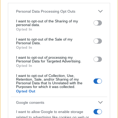
pagate si ma non perché li abbiamo utilizzati per
fare vacanze, divertimenti ed altro, semplicemente
Personal Data Processing Opt Outs
perché non si potevano pagare.
L’Ucraina ha
I want to opt-out of the Sharing of my
Putin, io ho lo Stato italiano
, mi sta
personal data.
Opted In
distruggendo con una cattiveria e violenza senza
precedenti, minacce di ipoteca su casa, fermo
I want to opt-out of the Sale of my
Personal Data.
auto, pignoramento provvigioni ecc.
Opted In
I want to opt-out of processing my
Personal Data for Targeted Advertising.
Opted In
Dott. Porro per fare fronte almeno a parte del
debito con l’ufficio delle entrate mi sono recato in
I want to opt-out of Collection, Use,
Retention, Sale, and/or Sharing of my
vari istituti di credito per un prestito di 10 mila
Personal Data that Is Unrelated with the
Purposes for which it was collected.
euro che chiaramente mi hanno rifiutato in
Opted Out
quanto il mio attuale 740 non permetteva.
Non mi
Google consents
resta che vendermi un rene
non lo so, ma Dott.
Porro con tutto il rispetto per la guerra in Ucraina
I want to allow Google to enable storage
related to advertising like cookies on web or