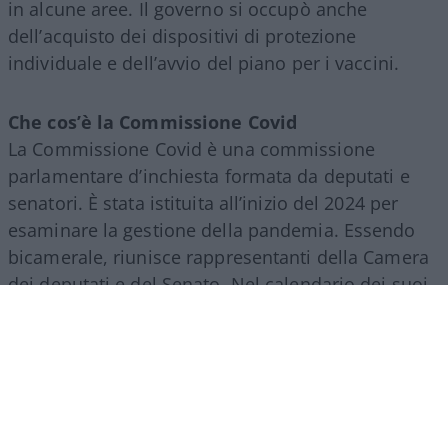
in alcune aree. Il governo si occupò anche
dell’acquisto dei dispositivi di protezione
individuale e dell’avvio del piano per i vaccini.
Che cos’è la Commissione Covid
La Commissione Covid è una commissione
parlamentare d’inchiesta formata da deputati e
senatori. È stata istituita all’inizio del 2024 per
esaminare la gestione della pandemia. Essendo
bicamerale, riunisce rappresentanti della Camera
dei deputati e del Senato. Nel calendario dei suoi
lavori, dal 2024 sono state svolte decine di
audizioni con persone coinvolte o informate sui
fatti legati all’emergenza.
La Commissione non può emettere sentenze né