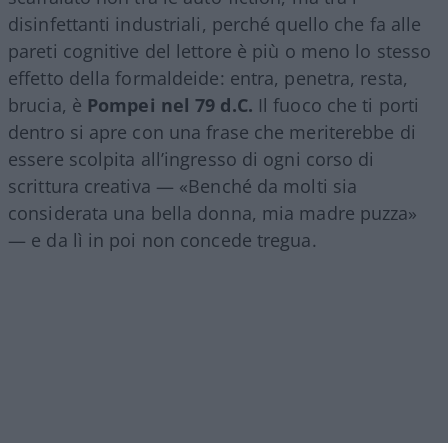
disinfettanti industriali, perché quello che fa alle
pareti cognitive del lettore è più o meno lo stesso
effetto della formaldeide: entra, penetra, resta,
brucia, è
Pompei nel 79 d.C.
Il fuoco che ti porti
dentro si apre con una frase che meriterebbe di
essere scolpita all’ingresso di ogni corso di
scrittura creativa — «Benché da molti sia
considerata una bella donna, mia madre puzza»
— e da lì in poi non concede tregua.