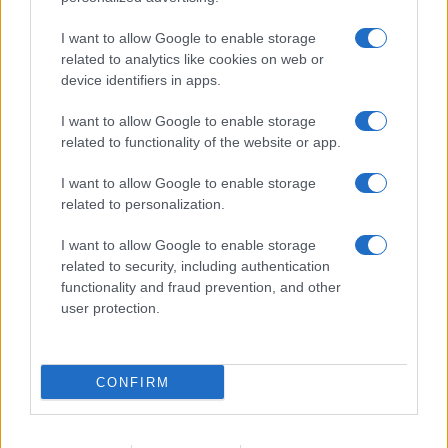
scandalo agostano delle indennità percepite da
alcuni parlamentari.
I want to allow Google to enable storage
related to analytics like cookies on web or
device identifiers in apps.
Pagina
PAGINA
Precedente
SUCCESSIVA
I want to allow Google to enable storage
related to functionality of the website or app.
18
I want to allow Google to enable storage
related to personalization.
Leggi i commenti
I want to allow Google to enable storage
related to security, including authentication
SEDUTE SATIRICHE
functionality and fraud prevention, and other
user protection.
Vignetta del 07/08/2026
CONFIRM
Vai all'archivio delle vignette