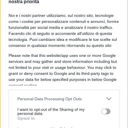
nostra priorità
le braccia…Non so se sai, ma questo te lo posso
dire io, un assessore di un comune così piccolo
Noi e i nostri partner utilizziamo, sul nostro sito, tecnologie
percepisce una percentuale dell’indennità del
come i cookie per personalizzare contenuti e annunci, fornire
funzionalità per social media e analizzare il nostro traffico.
sindaco e nel mio caso, non mi vergogno a dirlo,
Facendo clic di seguito si acconsente all'utilizzo di questa
la mia indennità di carica ammonta a 1774,71
tecnologia. Puoi cambiare idea e modificare le tue scelte sul
euro netti all’anno corrisposti semestralmente a
consenso in qualsiasi momento ritornando su questo sito
giugno e a dicembre.
Please note that this website/app uses one or more Google
services and may gather and store information including but
not limited to your visit or usage behaviour. You may click to
Caro Nicola, ti sembra corretto farmi restituire
grant or deny consent to Google and its third-party tags to
questa indennità solo perché percepisco spiccioli
use your data for below specified purposes in below Google
“sicuri e certi” vista la mia super carica politica? Io
consent section.
ricopro questa carica dal 2014 (ero molto giovane)
perché mi sono sempre stati a cuore i cittadini e
Personal Data Processing Opt Outs
sono una persona che non ha mai perso
I want to opt-out of the Sharing of my
personal data.
l’occasione per mettersi in prima linea ad aiutare
Opted In
gli altri. Ovviamente non lo faccio per soldi perché