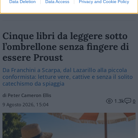
Data Deletion
Data Access
Privacy and Cookie Policy
Cinque libri da leggere sotto
l’ombrellone senza fingere di
essere Proust
Da Franchini a Scarpa, dal Lazarillo alla piccola
conformista: letture vere, cattive e senza il solito
catechismo da spiaggia
di Peter Cameron Ellis
1.3k
0
9 Agosto 2026, 15:04