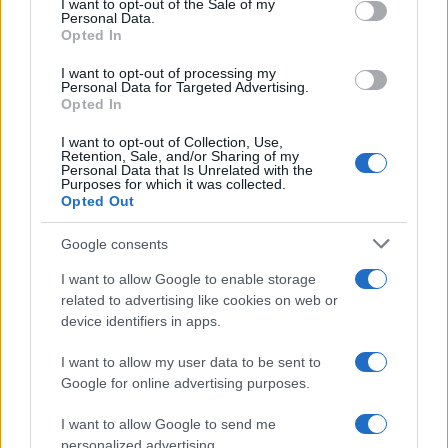
I want to opt-out of the Sale of my
il tempo e le forze che impiego per svolgere
Personal Data.
questo ruolo solo io li conosco. Inutile dirti che
Opted In
sono fortemente rammaricata.
I want to opt-out of processing my
Personal Data for Targeted Advertising.
Opted In
I want to opt-out of Collection, Use,
Nei mesi scorsi i sindaci, assessori e consiglieri
Retention, Sale, and/or Sharing of my
Personal Data that Is Unrelated with the
d’Italia sono stati a maggior ragione impegnati per
Purposes for which it was collected.
Opted Out
contrastare la pandemia, abbiamo messo in
campo molte misure a sostegno dei nostri
Google consents
cittadini e onestamente non pensavo di essere
I want to allow Google to enable storage
gratificata in questo modo.
Mi sento beffata
, ora
related to advertising like cookies on web or
capisco perché sono sempre più difficili da
device identifiers in apps.
reperire persone, come noi amministratori, che
I want to allow my user data to be sent to
vogliono impegnarsi per il bene comune e per il
Google for online advertising purposes.
nostro paese! Andando a leggere numerosi articoli
ho scoperto che tutto ciò è nato da quel famoso
I want to allow Google to send me
personalized advertising.