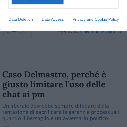
Vignetta del 04/08/2026
Data Deletion
Data Access
Privacy and Cookie Policy
Vai all'archivio delle vignette
Caso Delmastro, perché è
giusto limitare l’uso delle
chat ai pm
Un liberale dovrebbe sempre diffidare della
tentazione di sacrificare le garanzie processuali
quando il bersaglio è un avversario politico