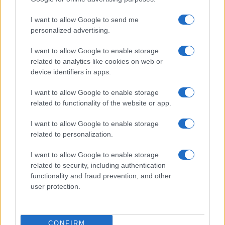
comincerà per lei una vita nuova, prenda la
politica come un divertissement, vedrà, sarà
I want to allow Google to send me
felice.
personalized advertising.
I want to allow Google to enable storage
related to analytics like cookies on web or
device identifiers in apps.
Riccardo Ruggeri, 16 luglio 2019
I want to allow Google to enable storage
Zafferano.news
related to functionality of the website or app.
I want to allow Google to enable storage
#MATTEO SALVINI
related to personalization.
I want to allow Google to enable storage
14
related to security, including authentication
functionality and fraud prevention, and other
Leggi i commenti
user protection.
SEDUTE SATIRICHE
CONFIRM