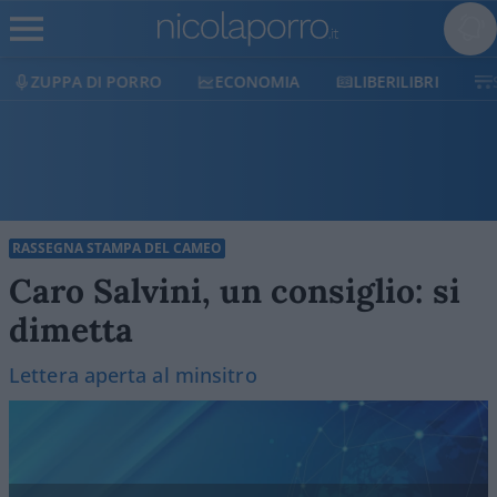
ECONOMIA
LIBERILIBRI
SHOP
SOSTIENICI
RASSEGNA STAMPA DEL CAMEO
Caro Salvini, un consiglio: si
dimetta
Lettera aperta al minsitro