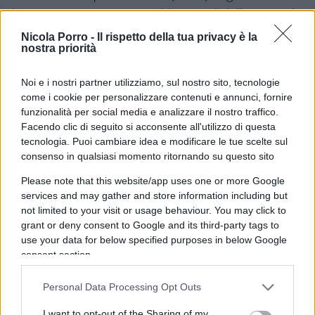
sinceramente grato. E tutti i 27 capi dell’Europa la
pensano come lei: non lo dicono, ma i migranti
Nicola Porro -
Il rispetto della tua privacy è la
nostra priorità
nessuno li vuole, se non quelli delle ZTL e delle
staff vaticane, per i quali è argomento di
Noi e i nostri partner utilizziamo, sul nostro sito, tecnologie
conversazioni salottiere finto umanitarie che però,
come i cookie per personalizzare contenuti e annunci, fornire
curiosamente, li eccita.
funzionalità per social media e analizzare il nostro traffico.
Facendo clic di seguito si acconsente all'utilizzo di questa
tecnologia. Puoi cambiare idea e modificare le tue scelte sul
Sarò breve. Si dimetta da vicepremier e da
consenso in qualsiasi momento ritornando su questo sito
ministro, chieda di essere sostituito da Giancarlo
Please note that this website/app uses one or more Google
Giorgetti. Ma non faccia cadere il governo, tanto le
services and may gather and store information including but
elezioni anticipate non ci saranno mai: sono
not limited to your visit or usage behaviour. You may click to
birbanti, ma non fessacchiotti.
Se ne vada in
grant or deny consent to Google and its third-party tags to
use your data for below specified purposes in below Google
punta di piedi
, l’ottanta per cento dei cittadini,
consent section.
anche quelli che non la votano, sanno che il suo
compito lei l’ha compiuto: ripristinare la legalità
Personal Data Processing Opt Outs
sul problema migranti. E i capi dei 27 Paesi la
I want to opt-out of the Sharing of my