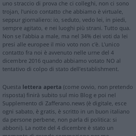
uno straccio di prova che ci colleghi, non ci sono
trojan, l’unico contatto che abbiamo è virtuale,
seppur giornaliero: io, seduto, vedo lei, in piedi,
sempre agitato, e nei luoghi più strani. Tutto qua.
Non se l’abbia a male, ma nel 34% dei voti da lei
presi alle europee il mio voto non c’è. L’unico
contatto fra noi è avvenuto nelle urne del 4
dicembre 2016 quando abbiamo votato NO al
tentativo di colpo di stato dell’establishment.
Questa
lettera aperta
(come ovvio, non pretendo
risposta) finirà subito sul mio Blog e poi nel
Supplemento di Zafferano.news (è digitale, esce
ogni sabato, è gratis, è scritto in un buon italiano
da persone perbene, non parla di politica: si
abboni). La notte del 4 dicembre è stato un
momento di grande commozione per me,