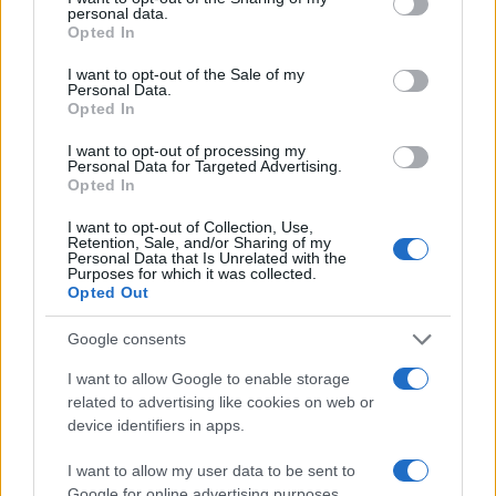
pensano come lei, anche se fingono di
personal data.
Opted In
contestarla. Ha notato? L’attaccano sempre sulla
forma, non sulla sostanza.
I want to opt-out of the Sale of my
Personal Data.
Opted In
I want to opt-out of processing my
Lei è diventato, nel bene o nel male, l’uomo
Personal Data for Targeted Advertising.
Opted In
considerato più potente in Italia. Ma questa è una
fake truth istituzionale. Lei, e immagino lo sappia,
I want to opt-out of Collection, Use,
Retention, Sale, and/or Sharing of my
è potente solo sulla carta e solo in termini di
Personal Data that Is Unrelated with the
Purposes for which it was collected.
immagine. Il potere vero è rimasto nei tabernacoli
Opted Out
ove è sempre stato, e continua a stare, e a essere
Google consents
gestito dai soliti noti. Lei ha toccato una delle
ostie benedette, si è inventato quota 100 e lì si è
I want to allow Google to enable storage
related to advertising like cookies on web or
politicamente suicidato. Tutto qua.
device identifiers in apps.
Sono convinto che, come capo della Lega,
I want to allow my user data to be sent to
Google for online advertising purposes.