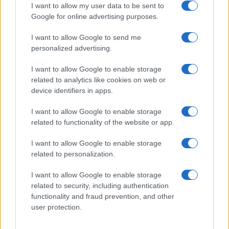
I want to allow my user data to be sent to
chiedere agli italiani di rispettare le regole quando
Google for online advertising purposes.
lo Stato stesso premia chi le infrange? Come
I want to allow Google to send me
possiamo giustificare il fatto che in un Paese dove
personalized advertising.
le risorse sono sempre poche per i servizi
essenziali, si trovino soldi per risarcire chi ha
I want to allow Google to enable storage
related to analytics like cookies on web or
cercato di entrare illegalmente?
device identifiers in apps.
I want to allow Google to enable storage
related to functionality of the website or app.
Questa non è giustizia, è una beffa
. E chi paga,
come sempre, sono gli italiani onesti.
I want to allow Google to enable storage
related to personalization.
Andrea Amata, 7 marzo 2025
I want to allow Google to enable storage
related to security, including authentication
functionality and fraud prevention, and other
user protection.
Nicolaporro.it è anche su Whatsapp. È sufficiente