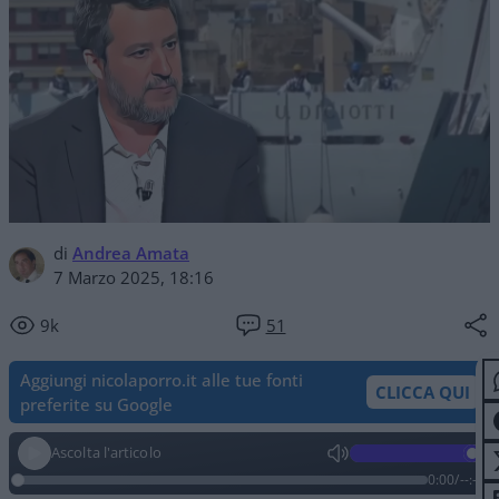
di
Andrea Amata
7 Marzo 2025, 18:16
9k
51
Aggiungi nicolaporro.it alle tue fonti
CLICCA QUI
preferite su Google
Ascolta l'articolo
0:00
/
--:--