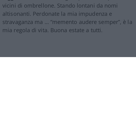
vicini di ombrellone. Stando lontani da nomi
altisonanti. Perdonate la mia impudenza e
stravaganza ma … “memento audere semper”, è la
mia regola di vita. Buona estate a tutti.
Vincenzo Mangione, 10 agosto 2026