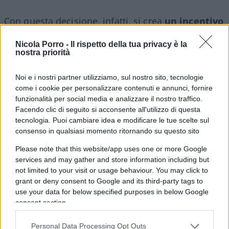
Con questa decisione, infatti, si crea
un incentivo
diretto
per chiunque voglia entrare in Italia senza
Nicola Porro -
Il rispetto della tua privacy è la
permesso. Il messaggio che passa è chiaro: non
nostra priorità
solo non ci saranno conseguenze per l’ingresso
illegale, ma addirittura esiste la possibilità di
Noi e i nostri partner utilizziamo, sul nostro sito, tecnologie
come i cookie per personalizzare contenuti e annunci, fornire
ottenere un risarcimento dallo Stato, pagato con
funzionalità per social media e analizzare il nostro traffico.
le tasse degli italiani onesti. Un’assurdità che
Facendo clic di seguito si acconsente all'utilizzo di questa
rischia di trasformare il nostro Paese in un
tecnologia. Puoi cambiare idea e modificare le tue scelte sul
gigantesco polo d’attrazione per l’immigrazione
consenso in qualsiasi momento ritornando su questo sito
clandestina, con un effetto calamita devastante.
Please note that this website/app uses one or more Google
services and may gather and store information including but
not limited to your visit or usage behaviour. You may click to
L’Italia già da tempo è percepita come una
grant or deny consent to Google and its third-party tags to
destinazione dove l’accoglienza è garantita senza
use your data for below specified purposes in below Google
reali criteri di selezione e dove la permanenza,
consent section.
anche senza titolo legale, si protrae
Personal Data Processing Opt Outs