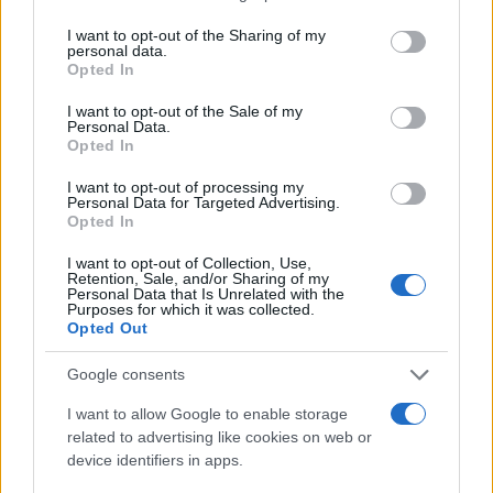
indefinitamente. Ora si aggiunge un ulteriore
incentivo perverso: la possibilità di ottenere soldi
I want to opt-out of the Sharing of my
personal data.
dallo Stato, semplicemente dichiarandosi
vittime
Opted In
di un presunto trattamento ingiusto
.
I want to opt-out of the Sale of my
Personal Data.
Opted In
E non ci si illuda:
questa sentenza non rimarrà
I want to opt-out of processing my
Personal Data for Targeted Advertising.
isolata
. Diventerà un precedente che alimenterà
Opted In
un business dell’immigrazione ancora più
I want to opt-out of Collection, Use,
incontrollato, con nuovi ricorsi, nuove richieste di
Retention, Sale, and/or Sharing of my
Personal Data that Is Unrelated with the
risarcimento e un afflusso ancora maggiore di
Purposes for which it was collected.
Opted Out
migranti irregolari.
Google consents
Siamo di fronte a una giustizia che non solo
I want to allow Google to enable storage
sembra aver perso il contatto con la realtà, ma
related to advertising like cookies on web or
che
rischia di allontanare ulteriormente i
device identifiers in apps.
cittadini dalle istituzion
i. Come possiamo