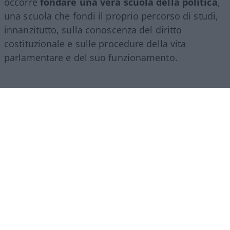
occorre
fondare una vera scuola della politica
,
una scuola che fondi il proprio percorso di studi,
innanzitutto, sulla conoscenza del diritto
costituzionale e sulle procedure della vita
parlamentare e del suo funzionamento.