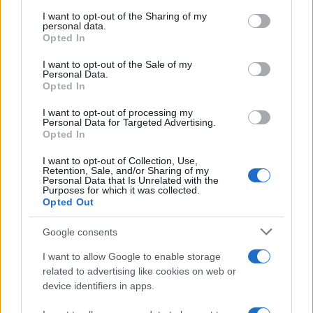
oltre.
I want to opt-out of the Sharing of my
personal data.
Opted In
Questa bassa percentuale di vaccinazione è
I want to opt-out of the Sale of my
Personal Data.
dovuta anche al fatto che le autorità non solo non
Opted In
la impongono, ma ne parlano in modo critico.
Il
I want to opt-out of processing my
“Surgeon General” (“il capo della sanità”) della
Personal Data for Targeted Advertising.
Opted In
Florida, si è distinto per criticare duramente i
GreenPass:
in un video, si sente anche dire che “i
I want to opt-out of Collection, Use,
Retention, Sale, and/or Sharing of my
vaccini non sono l’unica soluzione” e si
Personal Data that Is Unrelated with the
Purposes for which it was collected.
incoraggiano altri trattamenti come
Opted Out
l’idrossiclorochina.
Google consents
Strategia vincente
I want to allow Google to enable storage
related to advertising like cookies on web or
Il governatore
Ron DeSantis
, grazie a questo
device identifiers in apps.
successo nello sfidare il Lockdown è ora il