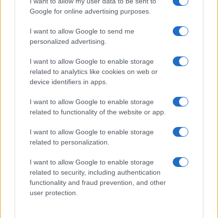
I want to allow my user data to be sent to
candidato presidenziale probabile nel caso che
Google for online advertising purposes.
Donald Trump non possa presentarsi di nuovo e
I want to allow Google to send me
anche se Trump lo facesse, i sondaggi lo
personalized advertising.
darebbero come un
concorrente temibile di
Trump
. De Santis – è vero – ha rischiato andando
I want to allow Google to enable storage
related to analytics like cookies on web or
contro la corrente, ma nelle sue conferenze
device identifiers in apps.
stampa ha sempre detto che gli esperti e
scienziati che consultava indicavano che
lasciar
I want to allow Google to enable storage
circolare il virus, proteggendo i fragili, era la
related to functionality of the website or app.
strategia corretta
. Perché in questo modo la
I want to allow Google to enable storage
grande maggioranza della popolazione si
related to personalization.
immunizzava naturalmente, come si è sempre
I want to allow Google to enable storage
fatto per tutti i virus, dove chi non è a rischio se lo
related to security, including authentication
prende si immunizza e contribuisce a bloccare la
functionality and fraud prevention, and other
diffusione del virus.
user protection.