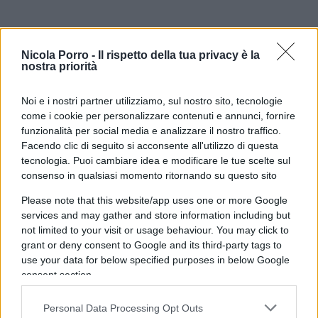
Dato che in USA al momento i contagi e i decessi
Nicola Porro -
Il rispetto della tua privacy è la
nostra priorità
sono più o meno come in Europa (i contagi sono
di meno, i decessi simili), avere
solo 7 morti
Noi e i nostri partner utilizziamo, sul nostro sito, tecnologie
Covid
rende la Florida ora lo Stato americano con
come i cookie per personalizzare contenuti e annunci, fornire
meno problemi di Covid19.
funzionalità per social media e analizzare il nostro traffico.
Facendo clic di seguito si acconsente all'utilizzo di questa
tecnologia. Puoi cambiare idea e modificare le tue scelte sul
Merito dei vaccini? No
consenso in qualsiasi momento ritornando su questo sito
Please note that this website/app uses one or more Google
Se qui ci fosse un virologo TV probabilmente
services and may gather and store information including but
direbbe che il successo si spiega con il fatto che
not limited to your visit or usage behaviour. You may click to
anche in Florida si è alla fine vaccinato. E si
grant or deny consent to Google and its third-party tags to
sbaglierebbe perché in Florida
la percentuale di
use your data for below specified purposes in below Google
consent section.
vaccinati con due dosi è solo del 60%
, quando in
Italia o Francia o Spagna invece siamo sull’80% e
Personal Data Processing Opt Outs