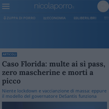
ECONOMIA
LIBERILIBRI
SHOP
SOSTIENICI
ARTICOLI
Caso Florida: multe ai sì pass,
zero mascherine e morti a
picco
Niente lockdown e vaccianzione di massa: eppure
il modello del governatore DeSantis funziona