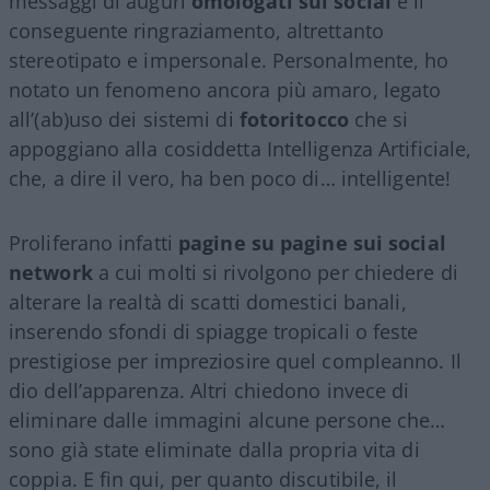
messaggi di auguri
omologati sui social
e il
conseguente ringraziamento, altrettanto
stereotipato e impersonale. Personalmente, ho
notato un fenomeno ancora più amaro, legato
all’(ab)uso dei sistemi di
fotoritocco
che si
appoggiano alla cosiddetta Intelligenza Artificiale,
che, a dire il vero, ha ben poco di… intelligente!
Proliferano infatti
pagine su pagine sui social
network
a cui molti si rivolgono per chiedere di
alterare la realtà di scatti domestici banali,
inserendo sfondi di spiagge tropicali o feste
prestigiose per impreziosire quel compleanno. Il
dio dell’apparenza. Altri chiedono invece di
eliminare dalle immagini alcune persone che…
sono già state eliminate dalla propria vita di
coppia. E fin qui, per quanto discutibile, il