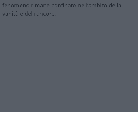
fenomeno rimane confinato nell’ambito della
vanità e del rancore.
Il vero
baratro
si raggiunge quando la richiesta di
manipolazione invade il ricordo di chi non c’è più.
Emerge allora una totale mancanza di sensibilità e