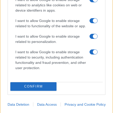
related to analytics like cookies on web or
Caro Porro, abbiamo davvero
device identifiers in apps.
perso il rispetto per i morti
I want to allow Google to enable storage
related to functionality of the website or app.
Dalle foto ritoccate con l’IA ai volti dei defunti
“ringiovaniti”: quando perfino il lutto diventa un
I want to allow Google to enable storage
contenuto da social
related to personalization.
di
La Posta
I want to allow Google to enable storage
1.9k
10
9 Agosto 2026, 19:56
related to security, including authentication
functionality and fraud prevention, and other
user protection.
CONFIRM
Data Deletion
Data Access
Privacy and Cookie Policy