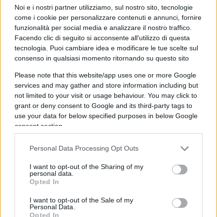
(citiamo sempre il
Corriere
) che le ha fatto
Noi e i nostri partner utilizziamo, sul nostro sito, tecnologie
come i cookie per personalizzare contenuti e annunci, fornire
“un’ottima impressione e credo rappresenti molto
funzionalità per social media e analizzare il nostro traffico.
bene il Paese”.
Facendo clic di seguito si acconsente all'utilizzo di questa
tecnologia. Puoi cambiare idea e modificare le tue scelte sul
consenso in qualsiasi momento ritornando su questo sito
Scusi, giudice Sarpietro, ma chi glielo ha chiesto?
Deve valutare se il blocco della nave Gregoretti fu
Please note that this website/app uses one or more Google
services and may gather and store information including but
un reato o una legittima scelta politica, oppure se
not limited to your visit or usage behaviour. You may click to
Conte è un bravo premier? E se lascia che i
grant or deny consent to Google and its third-party tags to
giornalisti raccolgano queste sue sortite, come
use your data for below specified purposes in below Google
può pensare che i cittadini la considerino
consent section.
affidabile nell’esercizio delle sue funzioni, in
Personal Data Processing Opt Outs
questa particolare circostanza?
I want to opt-out of the Sharing of my
personal data.
Opted In
Nicola Porro, 29 gennaio 2021
I want to opt-out of the Sale of my
Personal Data.
Opted In