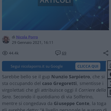
ARTICOLI
di
Nicola Porro
29 Gennaio 2021, 16:11
44.4k
69
Segui nicolaporro.it su Google
CLICCA QUI
Sarebbe bello se il gup
Nunzio Sarpietro
, che si
sta occupando del
caso Gregoretti
, smentisse i
virgolettati che gli attribuisce oggi il
Corriere della
Sera
. Secondo il quotidiano di via Solferino,
mentre si congedava da
Giuseppe Conte
, la toga
gli avrebbe detto: “A livello personale le auguro di