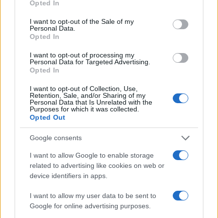
Opted In
Ma la vicenda non finisce qui. Nelle ultime ore, si
I want to opt-out of the Sale of my
sono aggiunte le pesanti accuse anche delle
Personal Data.
Opted In
opposizioni locali. Il capogruppo della Lega in
Regione Lazio,
Angelo Tripodi
, ha ricostruito un
I want to opt-out of processing my
Personal Data for Targeted Advertising.
collegamento tra il mondo delle coop della
Opted In
famiglia di Soumahoro e il cosiddetto “Modello
I want to opt-out of Collection, Use,
Riace” di Mimmo Lucano, tra i primi a schierarsi
Retention, Sale, and/or Sharing of my
Personal Data that Is Unrelated with the
senza riserve dalla parte del deputato della Costa
Purposes for which it was collected.
Opted Out
d’Avorio.
Google consents
I want to allow Google to enable storage
Dall’altro lato, prosegue l’inchiesta de
La
related to advertising like cookies on web or
device identifiers in apps.
Repubblica
, secondo cui il presidente della Coop
Promidea, Carmine Federico, “indagato dalla Corte
I want to allow my user data to be sent to
dei Conti della Calabria insieme a Lucano, è stato
Google for online advertising purposes.
impegnato anche nel Consorzio Aid” che “ha avuto