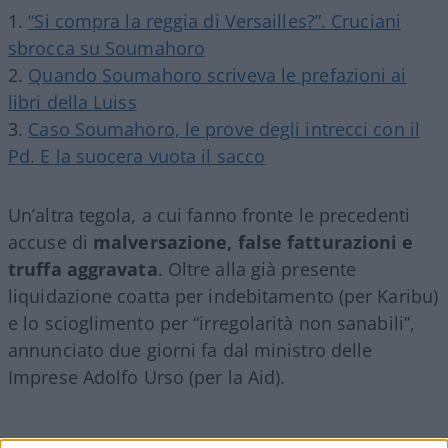
“Si compra la reggia di Versailles?”. Cruciani
sbrocca su Soumahoro
Quando Soumahoro scriveva le prefazioni ai
libri della Luiss
Caso Soumahoro, le prove degli intrecci con il
Pd. E la suocera vuota il sacco
Un’altra tegola, a cui fanno fronte le precedenti
accuse di
malversazione, false fatturazioni e
truffa aggravata
. Oltre alla già presente
liquidazione coatta per indebitamento (per Karibu)
e lo scioglimento per “irregolarità non sanabili”,
annunciato due giorni fa dal ministro delle
Imprese Adolfo Urso (per la Aid).