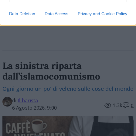
Data Deletion
Data Access
Privacy and Cookie Policy
Vai all'archivio delle vignette
La sinistra riparta
dall’islamocomunismo
Ogni giorno un po' di veleno sulle cose del mondo
di
Il barista
1.3k
0
6 Agosto 2026, 9:00