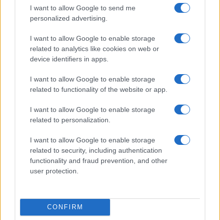
I want to allow Google to send me
sede legale dal 2009 al 2014 a Rende (Cosenza),
personalized advertising.
allo stesso indirizzo della Promidea. Il 31
dicembre 2009, quando il Consorzio ha approvato
I want to allow Google to enable storage
related to analytics like cookies on web or
il bilancio,
su quel documento c’è la firma di
device identifiers in apps.
Mukamitsindo, suocera di Soumahoro
, e dello
stesso Federico, nella veste di segretario”.
I want to allow Google to enable storage
related to functionality of the website or app.
#ABOUBAKAR SOUMAHORO
I want to allow Google to enable storage
related to personalization.
9
I want to allow Google to enable storage
related to security, including authentication
Leggi i commenti
functionality and fraud prevention, and other
user protection.
SEDUTE SATIRICHE
Vignetta del 04/08/2026
CONFIRM