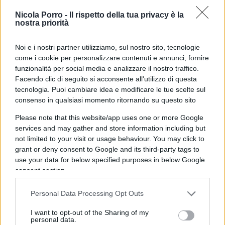
Si badi bene, però: il parlamentare con gli stivali
Nicola Porro -
Il rispetto della tua privacy è la
rimane totalmente estraneo alla vicenda
nostra priorità
giudiziaria insieme alla moglie, nonostante
Noi e i nostri partner utilizziamo, sul nostro sito, tecnologie
quest’ultima abbia ricoperto la posizione di
come i cookie per personalizzare contenuti e annunci, fornire
consigliere all’interno delle cooperative gestite
funzionalità per social media e analizzare il nostro traffico.
dalla suocera. Una situazione, però, che incide
Facendo clic di seguito si acconsente all'utilizzo di questa
pesantemente sotto il profilo politico, per quella
tecnologia. Puoi cambiare idea e modificare le tue scelte sul
consenso in qualsiasi momento ritornando su questo sito
che
era diventata la nuova star della sinistra
,
del cosmopolitismo, dell’immigrazione regolare.
Please note that this website/app uses one or more Google
services and may gather and store information including but
Soumahoro ha ammesso di aver commesso “una
not limited to your visit or usage behaviour. You may click to
leggerezza” dagli studi televisivi di
Piazzapulita,
ma
grant or deny consent to Google and its third-party tags to
i suoi compagni di partito sembrano averlo già
use your data for below specified purposes in below Google
scaricato. Fino ad arrivare ai casi eclatanti di Zoro,
consent section.
la Luiss e Marco Damilano, da sempre paladini del
Personal Data Processing Opt Outs
deputato con gli stivali e che oggi cercano di
dissociarsi dalla sua conoscenza.
I want to opt-out of the Sharing of my
personal data.