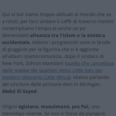
Qui al bar siamo troppo abituati al mondo che va
a rotoli, per farci andare il caffè di traverso mentre
contempliamo l’empia (e anche un po’
demenziale)
alleanza tra l’islam e la sinistra
occidentale.
Adesso i progressisti sono in brodo
di giuggiole per la figurina che si è aggiunta
all’album islamocomunista, dopo il sindaco di
New York, Zohran Mamdani (
quello che cancellava
dalle mappe dei quartieri etnici Little Italy per
metterci ottocento Little Africa
): stiamo parlando
del vincitore delle primarie dem in Michigan,
Abdul El-Sayed
.
Origini
egiziane, musulmano,
pro Pal,
uno
stereotipo vivente. Se non ci fosse da piangere,