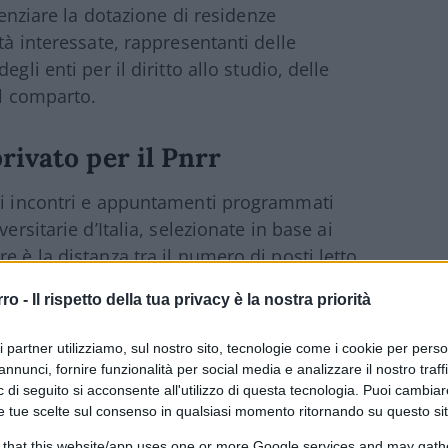
otenziare la dotazione di residenze
tà interessate, rappresentanti delle
gli enti per il diritto allo studio, delle
el comparto.
rivato per il Pnrr
 di incontri e appuntamenti programmati
versitarie d
’
Italia, selezionate in base ai
e è la distanza tra il numero di posti letto
e il target individuato per garantire
rro -
Il rispetto della tua privacy è la nostra priorità
 volta che si pensa e organizza un insieme di
er promuovere una misura PNRR, a
ri partner utilizziamo, sul nostro sito, tecnologie come i cookie per pers
r il Paese. Ciò nella convinzione che il
annunci, fornire funzionalità per social media e analizzare il nostro traff
ia un fattore essenziale per il sistema della
 di seguito si acconsente all'utilizzo di questa tecnologia. Puoi cambiar
e tue scelte sul consenso in qualsiasi momento ritornando su questo si
 umano delle giovani generazioni.
 that this website/app uses one or more Google services and may gath