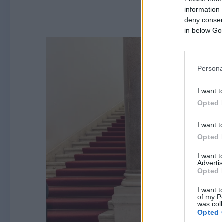
information 
deny consent
in below Go
Persona
I want t
Opted 
I want t
Opted 
I want 
Advertis
Opted 
I want t
of my P
was col
Opted 