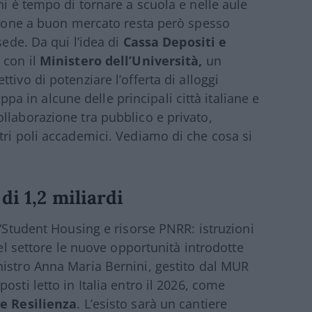
ni è tempo di tornare a scuola e nelle aule
azione a buon mercato resta però spesso
sede. Da qui l’idea di
Cassa Depositi e
con il
Ministero dell
’
Università,
un
ttivo di potenziare l’offerta di alloggi
tappa in alcune delle principali città italiane e
llaborazione tra pubblico e privato,
tri poli accademici. Vediamo di che cosa si
di 1,2 miliardi
“
Student Housing e risorse PNRR: istruzioni
nel settore le nuove opportunità introdotte
nistro Anna Maria Bernini, gestito dal MUR
osti letto in Italia entro il 2026, come
e Resilienza
. L’esisto sarà un cantiere