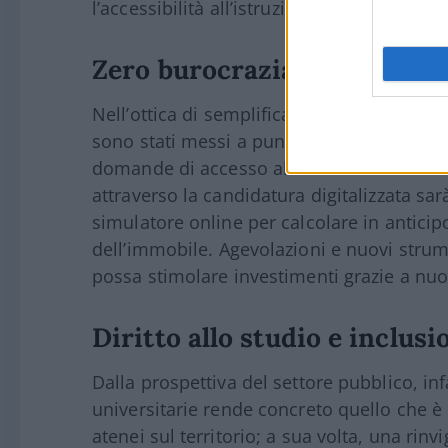
l’accessibilità all’istruzione superiore.
Zero burocrazia, candidatur
Nell
’
ottica di semplificare le procedure e 
sono stati messi a punto servizi a valore 
domande di accesso alle risorse è infatti 
attraverso la candidatura digitalizzata sar
simulatore online per calcolare in anticipo
dell
’
immobile. Agevolazioni e nuovi strum
possa stimolare investimenti grazie a nuo
Diritto allo studio e inclusi
Dalla prospettiva del settore pubblico, inf
universitarie rende concreto quello che è u
atenei sul territorio; a sua volta, una rinv