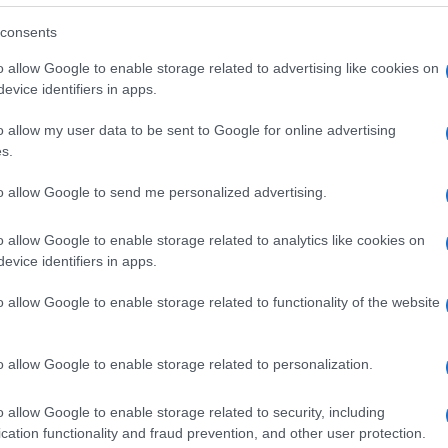
consents
o allow Google to enable storage related to advertising like cookies on
evice identifiers in apps.
nna Maria Bernini insieme all’AD di CDP Dario Scannapieco (a
o allow my user data to be sent to Google for online advertising
lla Cassa Giovanni Gorno Tempini
s.
er ogni posto letto
to allow Google to send me personalized advertising.
ivo sfidante, di fronte a una popolazione
o allow Google to enable storage related to analytics like cookies on
evice identifiers in apps.
 a nuovi scenari rivolgendosi a gestori di
enzione di realizzare studentati. Come
o allow Google to enable storage related to functionality of the website
mico di circa 20mila euro per ogni posto
, a fronte di una tariffa applicata alle
o allow Google to enable storage related to personalization.
e rispetto ai valori medi di mercato. Un
mente contenute sarà riservato a coloro che
o allow Google to enable storage related to security, including
inché sia garantito il diritto allo studio e
cation functionality and fraud prevention, and other user protection.