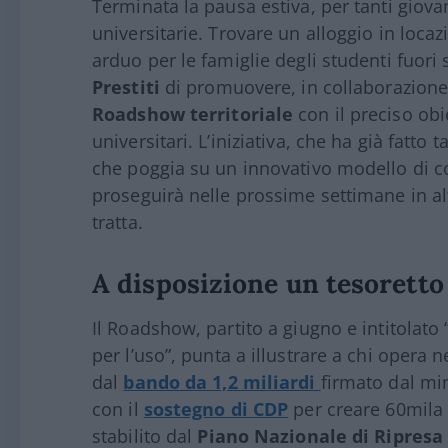
Terminata la pausa estiva, per tanti giova
universitarie. Trovare un alloggio in loc
arduo per le famiglie degli studenti fuori 
Prestiti
di promuovere, in collaborazione 
Roadshow territoriale
con il preciso obie
universitari. L’iniziativa, che ha già fatto 
che poggia su un innovativo modello di co
proseguirà nelle prossime settimane in al
tratta.
A disposizione un tesoretto 
Il Roadshow, partito a giugno e intitolato
per l
’
uso”, punta a illustrare a chi opera 
dal
bando da 1,2 miliardi
firmato dal mi
con il
sostegno di CDP
per creare 60mila p
stabilito dal
Piano Nazionale di Ripresa 