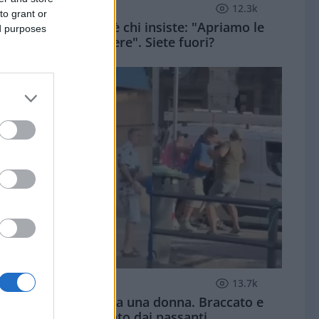
ZUPPA DI PORRO
12.3k
to grant or
Dopo Ceuta c'è chi insiste: "Apriamo le
ed purposes
frontiere". Siete fuori?
CRONACA
13.7k
Algerino rapina una donna. Braccato e
linciato dai passanti