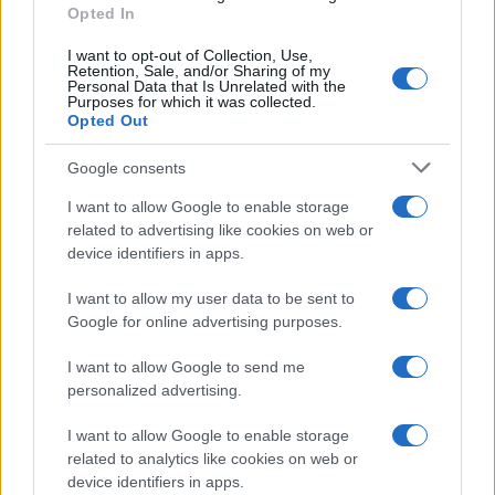
confusione temporale
: la bimba potrebbe non
Opted In
essersi resa conto del reale tempo trascorso in
I want to opt-out of Collection, Use,
acqua e il passare delle ore potrebbe esserle
Retention, Sale, and/or Sharing of my
Personal Data that Is Unrelated with the
sembrato un’eternità. Ma non è tutto. Al
Purposes for which it was collected.
Opted Out
momento,
non sarebbero saltati fuori indizi di
tragedie del mare
: le ricerche stanno
Google consents
continuando e proseguiranno per tutta la giornata
I want to allow Google to enable storage
di oggi, con la parallela analisi dei monitoraggi
related to advertising like cookies on web or
eseguiti dalle motovedette della Guardia costiera
device identifiers in apps.
e della Guardia di finanza nell’area dove sarebbe
I want to allow my user data to be sent to
avvenuto il naufragio.
Google for online advertising purposes.
I want to allow Google to send me
personalized advertising.
Leggi anche:
I want to allow Google to enable storage
related to analytics like cookies on web or
Migranti, e le Ong mute: i dati sugli sbarchi
device identifiers in apps.