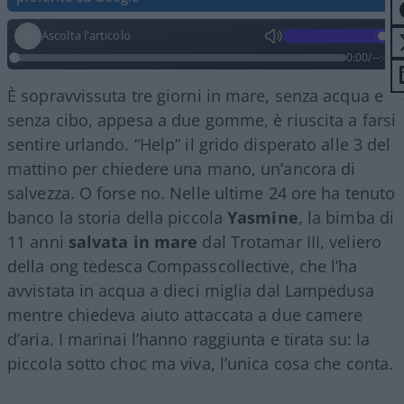
Ascolta l'articolo
0:00
/
--:--
È sopravvissuta tre giorni in mare, senza acqua e
senza cibo, appesa a due gomme, è riuscita a farsi
sentire urlando. “Help” il grido disperato alle 3 del
mattino per chiedere una mano, un’ancora di
salvezza. O forse no. Nelle ultime 24 ore ha tenuto
banco la storia della piccola
Yasmine
, la bimba di
11 anni
salvata in mare
dal Trotamar III, veliero
della ong tedesca Compasscollective, che l’ha
avvistata in acqua a dieci miglia dal Lampedusa
mentre chiedeva aiuto attaccata a due camere
d’aria. I marinai l’hanno raggiunta e tirata su: la
piccola sotto choc ma viva, l’unica cosa che conta.