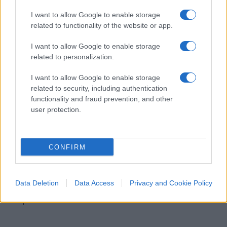
parlano chiaro
I want to allow Google to enable storage
related to functionality of the website or app.
La storia raccontata dai referti medici è
I want to allow Google to enable storage
dunque diversa da quella raccontata da
related to personalization.
Yasmine
e a ruota da tutta la stampa. Sia chiaro:
l’unica cosa che conta è che la bambina stia bene.
I want to allow Google to enable storage
Mentre per certa stampa non sembra esserci
related to security, including authentication
functionality and fraud prevention, and other
speranza. Ancor prima di accertare la verità, ecco
user protection.
gli editoriali pelosi con l’unico obiettivo di gettare
fango sulle politiche migratorie del governo. Sì,
perchè i soliti soloni sono riusciti a
CONFIRM
strumentalizzare questa povera bambina per
attaccare la Meloni e il pugno duro sulla gestione
Data Deletion
Data Access
Privacy and Cookie Policy
dei flussi migratori. Senza vergogna, come
sempre.