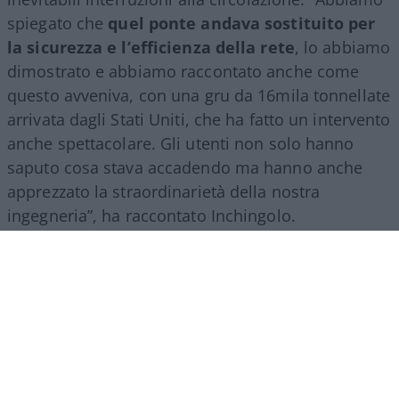
spiegato che
quel ponte andava sostituito per
la sicurezza e l’efficienza della rete
, lo abbiamo
dimostrato e abbiamo raccontato anche come
questo avveniva, con una gru da 16mila tonnellate
arrivata dagli Stati Uniti, che ha fatto un intervento
anche spettacolare. Gli utenti non solo hanno
saputo cosa stava accadendo ma hanno anche
apprezzato la straordinarietà della nostra
ingegneria”, ha raccontato Inchingolo.
Il racconto del Gruppo Fs, ha aggiunto l’esperto, si
estende poi a tutte le attività svolte nel mondo.
“Siamo molto presenti all’estero, lo facciamo con
il trasporto treni ma soprattutto con l’ingegneria:
la metropolitana di Riad è stata fatta con la
direzione dei lavori da parte di
FS Engeneering
.