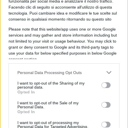
funzionalità per social media e analizzare il nostro traffico.
non certamente in stato di ipotermia e dopo 4 ore
Facendo clic di seguito si acconsente all'utilizzo di questa
tecnologia. Puoi cambiare idea e modificare le tue scelte sul
circa ha lasciato l’ospedale”, ha spiegato il
consenso in qualsiasi momento ritornando su questo sito
dirigente medico Francesco D’Arca, responsabile
del Pte della più grande delle isole Pelagie. Il
Please note that this website/app uses one or more Google
services and may gather and store information including but
protocollo è chiaro: se Yasmine fosse stata in
not limited to your visit or usage behaviour. You may click to
grave stato d’ipotermia come affermato in un
grant or deny consent to Google and its third-party tags to
primo momento e testimoniato da diversi giornali,
use your data for below specified purposes in below Google
consent section.
sarebbe stata trasferita con l’elisoccorso in un
ospedale di Palermo. Come del resto è già
Personal Data Processing Opt Outs
accaduto in passato.
I want to opt-out of the Sharing of my
personal data.
Opted In
Entriamo nel dettaglio. L’acqua del mar
Mediterraneo ha una temperatura che arriva al
I want to opt-out of the Sale of my
Personal Data.
massimo a 18°. Quindi, secondo gli esperti, la
Opted In
piccola non poteva sopravvivere più di 15 ore.
I want to opt-out of processing my
Non sorprende che qualche medico parli di
Personal Data for Targeted Advertising.