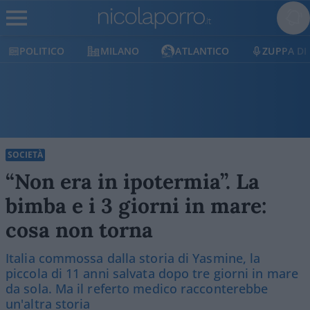
ITICO
MILANO
ATLANTICO
ZUPPA DI PORRO
SOCIETÀ
“Non era in ipotermia”. La
bimba e i 3 giorni in mare:
cosa non torna
Italia commossa dalla storia di Yasmine, la
piccola di 11 anni salvata dopo tre giorni in mare
da sola. Ma il referto medico racconterebbe
un'altra storia