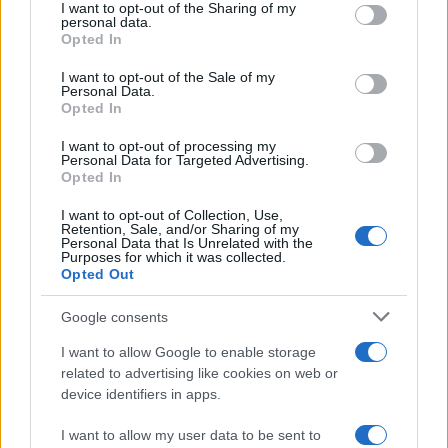
I want to opt-out of the Sharing of my
“Video truccati”. Sul caos migranti
personal data.
Opted In
la Spd tedesca grida al complotto
I want to opt-out of the Sale of my
Personal Data.
Opted In
9.3k
22 Settembre 2023, 10:33
I want to opt-out of processing my
Personal Data for Targeted Advertising.
Opted In
I want to opt-out of Collection, Use,
Retention, Sale, and/or Sharing of my
Personal Data that Is Unrelated with the
Purposes for which it was collected.
Opted Out
Google consents
I want to allow Google to enable storage
related to advertising like cookies on web or
device identifiers in apps.
La sinistra si illude sui migranti, la
I want to allow my user data to be sent to