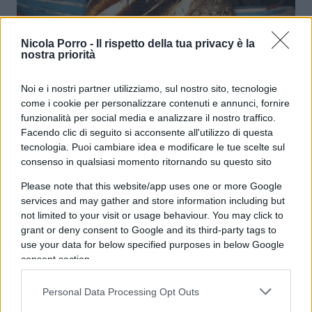
“Non era in ipotermia”. La bimba e i
Nicola Porro -
Il rispetto della tua privacy è la
3 giorni in mare: cosa non torna
nostra priorità
Noi e i nostri partner utilizziamo, sul nostro sito, tecnologie
di Franco Lodige
51.9k
come i cookie per personalizzare contenuti e annunci, fornire
12 Dicembre 2024, 14:11
funzionalità per social media e analizzare il nostro traffico.
Facendo clic di seguito si acconsente all'utilizzo di questa
tecnologia. Puoi cambiare idea e modificare le tue scelte sul
consenso in qualsiasi momento ritornando su questo sito
Please note that this website/app uses one or more Google
services and may gather and store information including but
not limited to your visit or usage behaviour. You may click to
grant or deny consent to Google and its third-party tags to
use your data for below specified purposes in below Google
consent section.
Personal Data Processing Opt Outs