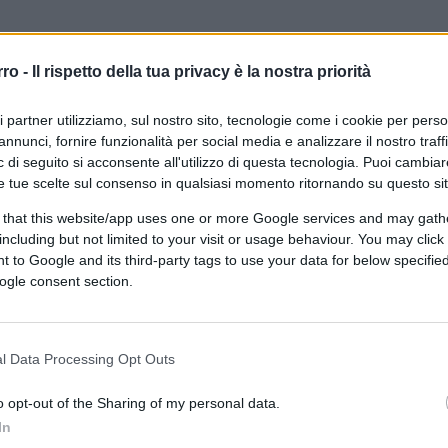
rro -
Il rispetto della tua privacy è la nostra priorità
torale a Lampedusa, incontrerà alcuni
versate e dell’ospitalità italiana. A Porta
ri partner utilizziamo, sul nostro sito, tecnologie come i cookie per pers
i Cala Pisana sulle tombe di coloro che non
annunci, fornire funzionalità per social media e analizzare il nostro traff
 di seguito si acconsente all'utilizzo di questa tecnologia. Puoi cambiar
ontefice
benedirà Maria e Leonardo
,
e tue scelte sul consenso in qualsiasi momento ritornando su questo si
 that this website/app uses one or more Google services and may gath
including but not limited to your visit or usage behaviour. You may click 
ta il 31 luglio 2021 a Lampedusa, dove non si
 to Google and its third-party tags to use your data for below specifi
ella mancanza di adeguate strutture
ogle consent section.
u proposta del sindaco
Filippo Mannino
entata
cittadina onoraria
delle Isole Pelagie
Gerlando.
l Data Processing Opt Outs
o opt-out of the Sharing of my personal data.
In