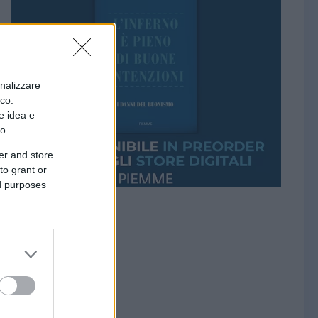
onalizzare
ico.
e idea e
to
er and store
to grant or
ed purposes