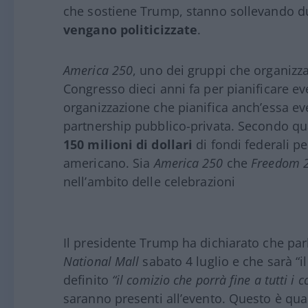
che sostiene Trump, stanno sollevando du
vengano politicizzate
.
America 250
, uno dei gruppi che organizzan
Congresso dieci anni fa per pianificare eve
organizzazione che pianifica anch’essa ev
partnership pubblico-privata. Secondo qua
150 milioni di dollari
di fondi federali p
americano. Sia
America 250
che
Freedom 
nell’ambito delle celebrazioni
Il presidente Trump ha dichiarato che parle
National Mall
sabato 4 luglio e che sarà “i
definito
“il comizio che porrà fine a tutti i c
saranno presenti all’evento. Questo è qua