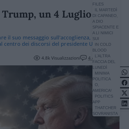
FILES
IL MARTEDÌ
 Trump, un 4 Luglio su
DI CAPANEO,
A DIO
SPIACENTE E
A LI NIMICI
re il suo messaggio sull'accoglienza, mentre i
SUI
al centro dei discorsi del presidente Usa
IN COLD
BLOOD
L’ALTRA
4.8k
Visualizzazioni
4
commenti
FACCIA DEL
LUNEDÌ
MINIMA
POLITICA
O,
AMERICA!
POLITICS
APP
THATCHER
SOVRANISTA