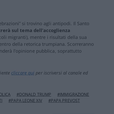
razioni” si trovino agli antipodi. Il Santo
trerà sul tema dell’accoglienza
oli migranti), mentre i risultati della sua
centro della retorica trumpiana. Scorreranno
derà l’opinione pubblica, soprattutto
ciente
cliccare qui
per iscriversi al canale ed
OLICA
#DONALD TRUMP
#IMMIGRAZIONE
I
#PAPA LEONE XIV
#PAPA PREVOST