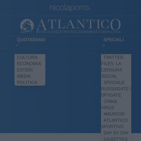
QUOTIDIANO
SPECIALI
CULTURA
TWITTER
ECONOMIA
FILES: LA
ESTERI
CENSURA
MEDIA
SOCIAL
POLITICA
SPECIALE
RUSSIAGATE /
SPYGATE
CHINA
VIRUS
#MURO30
ATLANTICO
SPORTIVO
DAY BY DAY
GIUDITTA’S