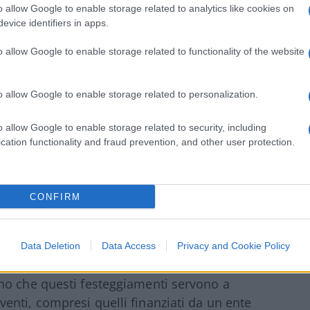
o allow Google to enable storage related to analytics like cookies on
iato la sua intenzione di essere il
evice identifiers in apps.
 musicisti avevano annullato le loro
la politicizzazione delle celebrazioni.
o allow Google to enable storage related to functionality of the website
ha detto il presidente al comizio.
o allow Google to enable storage related to personalization.
voga al mondo, siamo rispettati da tutti”.
ndo da quelli in materia di immigrazione,
o allow Google to enable storage related to security, including
cation functionality and fraud prevention, and other user protection.
i, l’economia e la politica estera, compresi
volta in 3.000 anni, avremo finalmente la pace
CONFIRM
celebrare il 250mo compleanno degli Stati
Data Deletion
Data Access
Privacy and Cookie Policy
merican State Fair”
sul
National Mall
di
no che questi festeggiamenti servono a
nti, compresi quelli finanziati da un ente