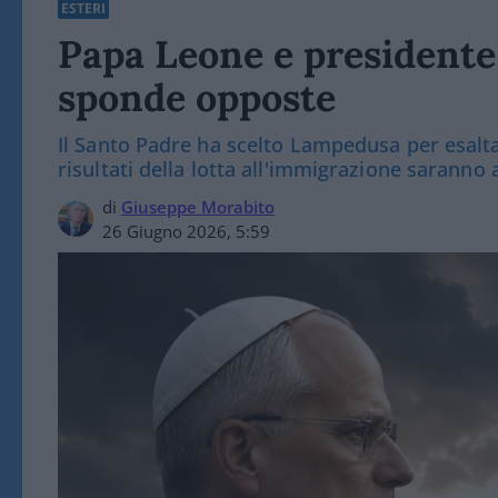
ESTERI
Papa Leone e presidente
sponde opposte
Il Santo Padre ha scelto Lampedusa per esalta
risultati della lotta all'immigrazione saranno 
di
Giuseppe Morabito
26 Giugno 2026, 5:59