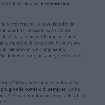
bbi sul rischio che
le celebrazioni
o le celebrazioni, è stato istituito dal
nti apartitici.
Freedom 250
, un’altra
enti, è stata creata da Trump ed è una
nto riportato, il Congresso ha stanziato
er le celebrazioni del compleanno
250
dovrebbero organizzare grandi eventi
rà al “più grande spettacolo di tutti” sul
l
più grande comizio di sempre
!”. Lo ha
omizi”
e ha affermato che alcuni noti artisti
nto!