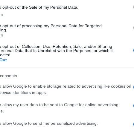
mo gennaio 2015, è arrivato a Lampedusa
o opt-out of the Sale of my Personal Data.
il viaggio, una notte di giugno del 2016.
In
lia palermitana
che torna sull’isola ogni
 Molo Favarolo in memoria della madre del
to opt-out of processing my Personal Data for Targeted
ing.
In
o opt-out of Collection, Use, Retention, Sale, and/or Sharing
ersonal Data that Is Unrelated with the Purposes for which it
lected.
Out
l via alle settimane di festeggiamenti
per
America (4 luglio) con un comizio sul
National
consents
rtecipazione di alcuni dei più iconici aerei
o allow Google to enable storage related to advertising like cookies on
 bande militari e un discorso del
evice identifiers in apps.
o allow my user data to be sent to Google for online advertising
s.
lia del nostro 250mo anniversario di
to allow Google to send me personalized advertising.
are che
l’America è tornata
“, ha affermato