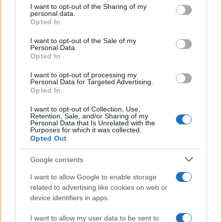
I want to opt-out of the Sharing of my
personal data.
Opted In
“Il Vaticano non parla di genocidio”.
I want to opt-out of the Sale of my
Personal Data.
Papa Leone XIV scontenta Pro Pal e
Opted In
Lgbt
I want to opt-out of processing my
Personal Data for Targeted Advertising.
Opted In
di
Redazione
8.3k
18 Settembre 2025, 18:30
I want to opt-out of Collection, Use,
Retention, Sale, and/or Sharing of my
Personal Data that Is Unrelated with the
Purposes for which it was collected.
Opted Out
Google consents
I want to allow Google to enable storage
related to advertising like cookies on web or
device identifiers in apps.
I want to allow my user data to be sent to