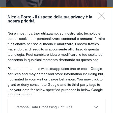
Nicola Porro -
Il rispetto della tua privacy è la
“Qui non ci sente nessuno…”. Quei
nostra priorità
sussurri vaticani sul processo
Becciu
Noi e i nostri partner utilizziamo, sul nostro sito, tecnologie
come i cookie per personalizzare contenuti e annunci, fornire
funzionalità per social media e analizzare il nostro traffico.
di
Luigi Bisignani
6.3k
Facendo clic di seguito si acconsente all'utilizzo di questa
23 Settembre 2025, 17:15
tecnologia. Puoi cambiare idea e modificare le tue scelte sul
consenso in qualsiasi momento ritornando su questo sito
Please note that this website/app uses one or more Google
services and may gather and store information including but
not limited to your visit or usage behaviour. You may click to
grant or deny consent to Google and its third-party tags to
use your data for below specified purposes in below Google
consent section.
Personal Data Processing Opt Outs