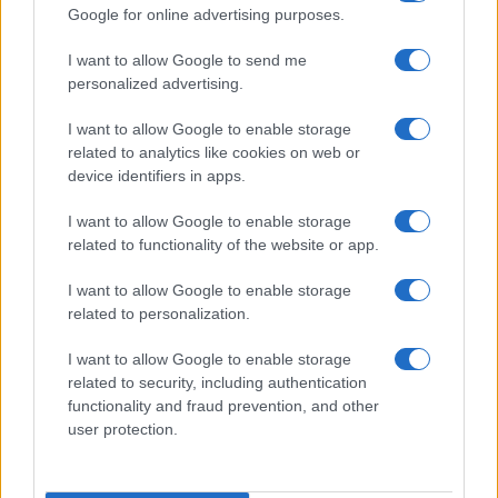
Google for online advertising purposes.
I want to allow Google to send me
personalized advertising.
Leone XIV c’ha preso gusto: altro
colpo al regno di Bergoglio
I want to allow Google to enable storage
related to analytics like cookies on web or
device identifiers in apps.
di
Alessandro Bonelli
26.5k
18 Giugno 2025, 18:30
I want to allow Google to enable storage
related to functionality of the website or app.
I want to allow Google to enable storage
related to personalization.
I want to allow Google to enable storage
related to security, including authentication
functionality and fraud prevention, and other
user protection.