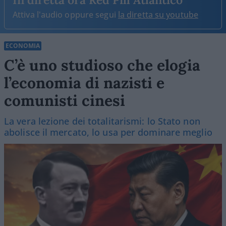
Attiva l'audio oppure segui
la diretta su youtube
ECONOMIA
C’è uno studioso che elogia
l’economia di nazisti e
comunisti cinesi
La vera lezione dei totalitarismi: lo Stato non
abolisce il mercato, lo usa per dominare meglio