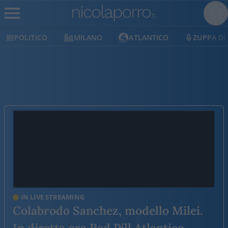
POLITICO
MILANO
ATLANTICO
ZUPPA DI
IN LIVE STREAMING
Colabrodo Sanchez, modello Milei.
In diretta ora Red Pill Atlantico