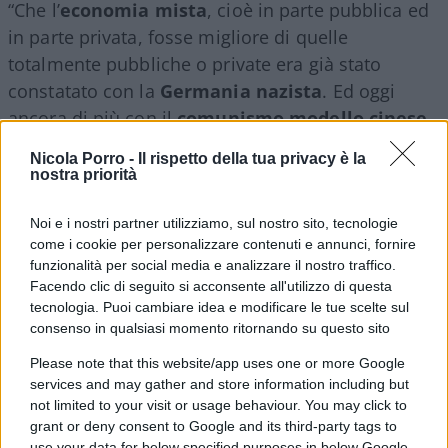
“Che l’
economia mista
, cioè in parte pubblica ed
in parte privata, fosse migliore di quelle
totalmente pubbliche o private era già stato
constatato con la
Germania nazista
. Ed oggi
ancora di più con il
comunismo modello cinese
.
Non capisco il perché di errori così grossolani da
Nicola Porro -
Il rispetto della tua privacy è la
parte di studiosi attenti e seri. Si erano tutti fatti
nostra priorità
irretire da chi e/o cosa?”.
Noi e i nostri partner utilizziamo, sul nostro sito, tecnologie
come i cookie per personalizzare contenuti e annunci, fornire
funzionalità per social media e analizzare il nostro traffico.
Mi colpiscono due cose
in questa esaltazione
Facendo clic di seguito si acconsente all'utilizzo di questa
tecnologia. Puoi cambiare idea e modificare le tue scelte sul
dell’economia nazista tedesca e comunista cinese.
consenso in qualsiasi momento ritornando su questo sito
Please note that this website/app uses one or more Google
La
totale mancanza di rigore morale e
services and may gather and store information including but
intellettuale
di chi, pur studioso di scienze
not limited to your visit or usage behaviour. You may click to
sociali, crede che un mix di azioni giuridiche e
grant or deny consent to Google and its third-party tags to
use your data for below specified purposes in below Google