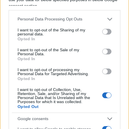
rispettose dell’altro e azioni, invece, violente e
consent section.
aggressive sia da preferirsi a un ordine di
giustizia.
Personal Data Processing Opt Outs
L’
incapacità a chiedersi
per quale motivo i
I want to opt-out of the Sharing of my
regimi più feroci e totalitari, e in qualche modo
personal data.
Opted In
più efficaci nel conseguire tali risultati, abbiano
proprio adottato quell’economia mista che riesce
I want to opt-out of the Sale of my
Personal Data.
a corrompere i soggetti liberi, legandoli
Opted In
indissolubilmente a sé.
I want to opt-out of processing my
Personal Data for Targeted Advertising.
Opted In
Carlo Lottieri, 22 maggio 2026
I want to opt-out of Collection, Use,
Retention, Sale, and/or Sharing of my
Nicolaporro.it è anche su Whatsapp. È
Personal Data that Is Unrelated with the
Purposes for which it was collected.
sufficiente
cliccare qui
per iscriversi al canale ed
Opted Out
essere sempre aggiornati (gratis).
Google consents
I want to allow Google to enable storage