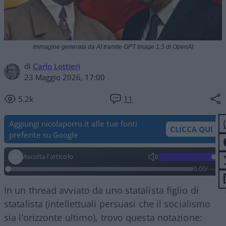
Immagine generata da AI tramite GPT Image 1.5 di OpenAI
di
Carlo Lottieri
23 Maggio 2026, 17:00
5.2k
11
Aggiungi nicolaporro.it alle tue fonti
CLICCA QUI
preferite su Google
Ascolta l'articolo
0:00
/
--:--
In un thread avviato da uno statalista figlio di
statalista (intellettuali persuasi che il socialismo
sia l’orizzonte ultimo), trovo questa notazione: