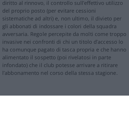
diritto al rinnovo, il controllo sull’effettivo utilizzo
del proprio posto (per evitare cessioni
sistematiche ad altri) e, non ultimo, il divieto per
gli abbonati di indossare i colori della squadra
avversaria. Regole percepite da molti come troppo
invasive nei confronti di chi un titolo d’accesso lo
ha comunque pagato di tasca propria e che hanno
alimentato il sospetto (poi rivelatosi in parte
infondato) che il club potesse arrivare a ritirare
l’abbonamento nel corso della stessa stagione.