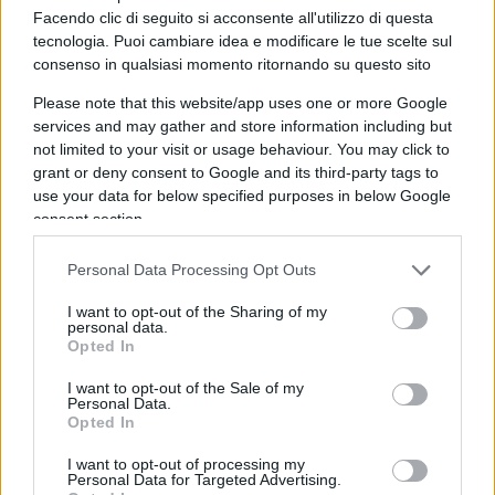
basti essere antifascisti
, e non anche ed
Facendo clic di seguito si acconsente all'utilizzo di questa
tecnologia. Puoi cambiare idea e modificare le tue scelte sul
ugualmente anticomunisti, per essere buoni
consenso in qualsiasi momento ritornando su questo sito
democratici e celebrare degnamente la Libertà. In
Please note that this website/app uses one or more Google
verità, è proprio questo falso ragionamento, o
services and may gather and store information including but
sofisma, che andrebbe smontato, o decostruito
not limited to your visit or usage behaviour. You may click to
come dicono i filosofi, mostrando che la Libertà è
grant or deny consent to Google and its third-party tags to
una sola e non si può vendere un tanto al chilo.
use your data for below specified purposes in below Google
consent section.
Personal Data Processing Opt Outs
È in questa direzione che andava
la lettera di
I want to opt-out of the Sharing of my
Valditara
, che sicuramente, quando sarà il caso,
personal data.
Opted In
ne farà anche una sui mali del fascismo. Essa,
inoltre, toccava un punto di non poco conto, su
I want to opt-out of the Sale of my
Personal Data.
cui veramente una scuola impregnata dei valori
Opted In
dell’umanismo e della classicità, cioè della
I want to opt-out of processing my
cultura, dovrebbe aiutare gli studenti a riflettere.
Personal Data for Targeted Advertising.