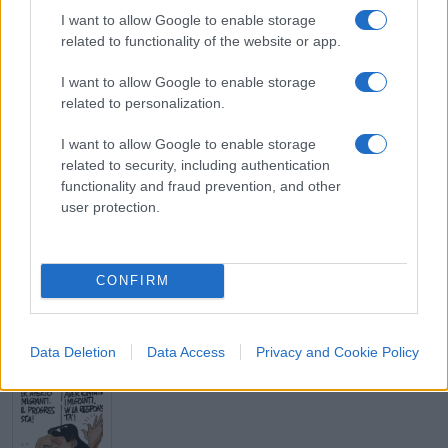
I want to allow Google to enable storage
e la cultura per fini politici e strumentali
,
related to functionality of the website or app.
accusa gli altri di farlo e vuole pure farci la
morale.
I want to allow Google to enable storage
related to personalization.
I want to allow Google to enable storage
related to security, including authentication
Corrado Ocone, 9 novembre 2022
functionality and fraud prevention, and other
user protection.
154
Leggi i commenti
CONFIRM
SEDUTE SATIRICHE
Data Deletion
Data Access
Privacy and Cookie Policy
Vignetta del 04/08/2026