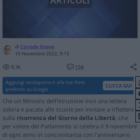
ARTICOLI
di
Corrado Ocone
10 Novembre 2022, 9:15
8.3k
154
Aggiungi nicolaporro.it alle tue fonti
CLICCA QUI
preferite su Google
Che un Ministro dell’Istruzione invii una lettera
sobria e pacata alle scuole per invitare a riflettere
sulla
ricorrenza del Giorno della Libertà
, che
per volere del Parlamento si celebra il 9 novembre
di ogni anno in concomitanza con l’anniversario