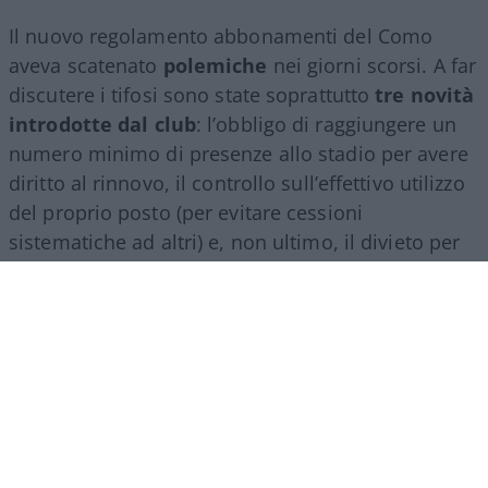
Il nuovo regolamento abbonamenti del Como
aveva scatenato
polemiche
nei giorni scorsi. A far
discutere i tifosi sono state soprattutto
tre novità
introdotte dal club
: l’obbligo di raggiungere un
numero minimo di presenze allo stadio per avere
diritto al rinnovo, il controllo sull’effettivo utilizzo
del proprio posto (per evitare cessioni
sistematiche ad altri) e, non ultimo, il divieto per
gli abbonati di indossare i colori della squadra
avversaria. Regole percepite da molti come troppo
invasive nei confronti di chi un titolo d’accesso lo
ha comunque pagato di tasca propria e che hanno
alimentato il sospetto (poi rivelatosi in parte
infondato) che il club potesse arrivare a ritirare
l’abbonamento nel corso della stessa stagione.