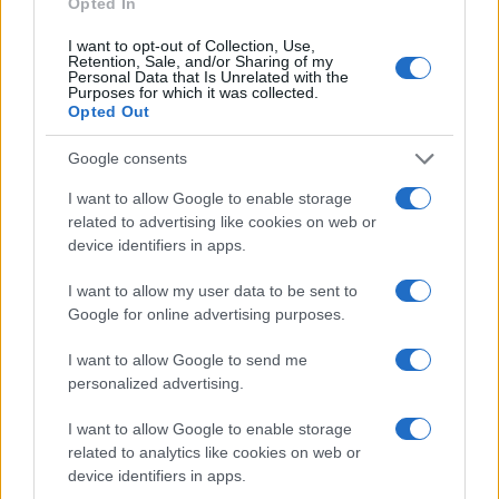
Opted In
Toccando fra l’altro proprio quel nucleo
concettuale che ci evita di cadere nell’
errore di
I want to opt-out of Collection, Use,
Retention, Sale, and/or Sharing of my
un comunismo “buono”
, ma che anche ci
Personal Data that Is Unrelated with the
Purposes for which it was collected.
richiama a quella condizione tragica, cioè
Opted Out
etimologicamente conflittuale, che è propria della
condizione umana. “la disgrazia vuole che chi vuol
Google consents
fare l’angelo fa la bestia”.
I want to allow Google to enable storage
related to advertising like cookies on web or
device identifiers in apps.
Quanto i giovani dovrebbero riflettere su questo
punto, oggi che trionfa dappertutto una visione
I want to allow my user data to be sent to
manichea e banale dell’umano, con l’aiuto della
Google for online advertising purposes.
grande cultura classica, dalle tragedie greche ai
I want to allow Google to send me
mistici cristiani, dalla sapienza giuridica dei
personalized advertising.
romani (che Valditara ben conosce) allo
I want to allow Google to enable storage
scetticismo umanistico di un Montaigne! Il
related to analytics like cookies on web or
paradosso di tutta la faccenda è che, ancora una
device identifiers in apps.
volta, è proprio
chi utilizza da sempre la storia