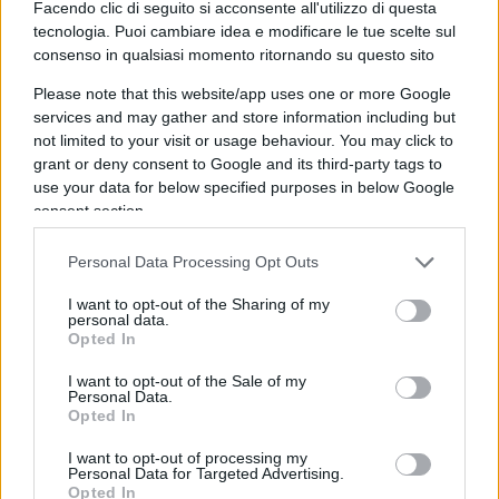
Facendo clic di seguito si acconsente all'utilizzo di questa
2017, Bardella e i suoi collaboratori più stretti
tecnologia. Puoi cambiare idea e modificare le tue scelte sul
hanno adottato una strategia chiara: aumentare la
consenso in qualsiasi momento ritornando su questo sito
sua popolarità con l’obiettivo di succedere a
Please note that this website/app uses one or more Google
Marine Le Pen alla guida del partito. La prima
services and may gather and store information including but
tappa è stata il congresso di Lille, dove il Front
not limited to your visit or usage behaviour. You may click to
grant or deny consent to Google and its third-party tags to
National si è trasformato in Rassemblement
use your data for below specified purposes in below Google
National. Bardella ha preso il controllo del
consent section.
movimento giovanile, un passo fondamentale nel
suo piano.
Personal Data Processing Opt Outs
I want to opt-out of the Sharing of my
personal data.
Il passo successivo è stato assicurarsi un posto
Opted In
eleggibile nelle liste per le elezioni europee, per
I want to opt-out of the Sale of my
garantirsi “finanziamenti sicuri”, come sottolinea
Personal Data.
un consigliere del partito. “Un seggio al
Opted In
Parlamento europeo significa denaro, assistenti e
I want to opt-out of processing my
Personal Data for Targeted Advertising.
i mezzi per proseguire il piano di ascesa con
Opted In