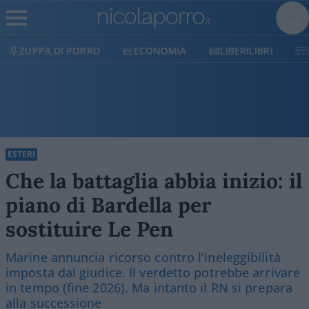
ECONOMIA
LIBERILIBRI
SHOP
SOSTIENICI
ESTERI
Che la battaglia abbia inizio: il
piano di Bardella per
sostituire Le Pen
Marine annuncia ricorso contro l'ineleggibilità
imposta dal giudice. Il verdetto potrebbe arrivare
in tempo (fine 2026). Ma intanto il RN si prepara
alla successione