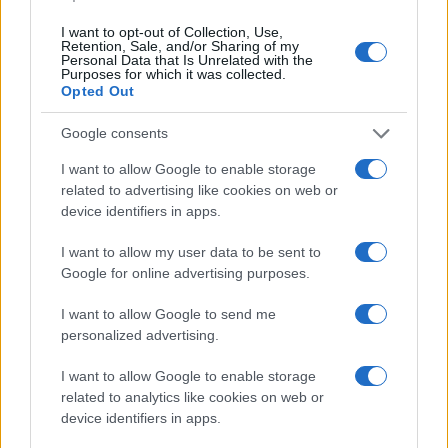
maggiore indipendenza”, spiega.
La richiesta di
I want to opt-out of Collection, Use,
investitura è passata dal “clan di Hénin-
Retention, Sale, and/or Sharing of my
Beaumont”
, i dirigenti RN Bruno Bilde e Steeve
Personal Data that Is Unrelated with the
Purposes for which it was collected.
Briois, che sono vicini a Le Pen. Bardella ha
Opted Out
potuto contare anche sul supporto del sindaco di
Google consents
Fréjus, David Rachline, con cui aveva un rapporto
privilegiato. Un’alleanza che si è rivelata
I want to allow Google to enable storage
related to advertising like cookies on web or
strategica, anche oltre le aspettative.
device identifiers in apps.
I want to allow my user data to be sent to
Google for online advertising purposes.
Pochi istanti dopo l’annuncio della condanna di
Marine Le Pen, Jordan Bardella ha scritto su X:
I want to allow Google to send me
personalized advertising.
“Oggi non è solo Marine Le Pen a essere
ingiustamente condannata:
è la democrazia
I want to allow Google to enable storage
francese a essere giustiziata
“. Il tweet,
related to analytics like cookies on web or
device identifiers in apps.
accompagnato dall’hashtag #JeSoutiensMarine, ha