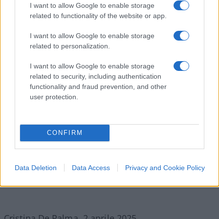
suscitato non poche perplessità, con molti che lo
I want to allow Google to enable storage
interpretano come una mossa strategica per
related to functionality of the website or app.
minare definitivamente la leadership della Le Pen.
I want to allow Google to enable storage
related to personalization.
Molto popolare tra i giovani sostenitori del partito
I want to allow Google to enable storage
e sempre furbescamente attivo sui social, Bardella
related to security, including authentication
è un politico ambizioso che non nasconde di
functionality and fraud prevention, and other
dover la sua visibilità proprio a Marine Le Pen.
user protection.
Tuttavia, in un momento di difficoltà giudiziaria
per la vecchia guardia del RN,
il giovane Bardella
sembra navigare abilmente l’onda politica
,
CONFIRM
consapevole che questo potrebbe portarlo a
diventare il più giovane presidente della
Data Deletion
Data Access
Privacy and Cookie Policy
Repubblica della storia della Francia.
Cristina De Palma, 2 aprile 2025