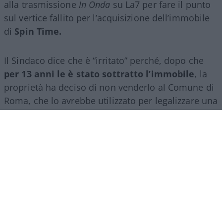
alla trasmissione
In Onda
su La7 per fare il punto
sul vertice fallito per l’acquisizione dell’immobile
di
Spin Time.
Il Sindaco dice che è “irritato” perché, dopo che
per 13 anni le è stato sottratto l’immobile
, la
proprietà ha deciso di non venderlo al Comune di
Roma, che lo avrebbe utilizzato per legalizzare una
vergognosa occupazione abusiva.