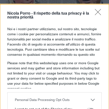
Nicola Porro -
Il rispetto della tua privacy è la
nostra priorità
Maga Magò Cazzullo e i cialtroni in
Francia
Noi e i nostri partner utilizziamo, sul nostro sito, tecnologie
come i cookie per personalizzare contenuti e annunci, fornire
funzionalità per social media e analizzare il nostro traffico.
di
Giuseppe De Lorenzo
9.5k
Facendo clic di seguito si acconsente all'utilizzo di questa
3 Luglio 2024, 19:30
tecnologia. Puoi cambiare idea e modificare le tue scelte sul
consenso in qualsiasi momento ritornando su questo sito
Please note that this website/app uses one or more Google
services and may gather and store information including but
not limited to your visit or usage behaviour. You may click to
grant or deny consent to Google and its third-party tags to
use your data for below specified purposes in below Google
consent section.
Personal Data Processing Opt Outs
I want to opt-out of the Sharing of my