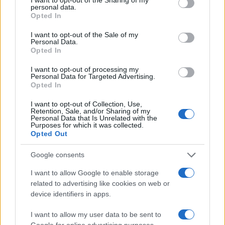
personal data.
Opted In
Ballottaggi Francia, scaduto il
I want to opt-out of the Sale of my
termine. Ecco quante “desistenze”
Personal Data.
Opted In
anti-Le Pen
I want to opt-out of processing my
Personal Data for Targeted Advertising.
di
Redazione
Opted In
12.4k
2 Luglio 2024, 18:39
I want to opt-out of Collection, Use,
Retention, Sale, and/or Sharing of my
Personal Data that Is Unrelated with the
Purposes for which it was collected.
Opted Out
Google consents
I want to allow Google to enable storage
related to advertising like cookies on web or
device identifiers in apps.
I want to allow my user data to be sent to
Google for online advertising purposes.