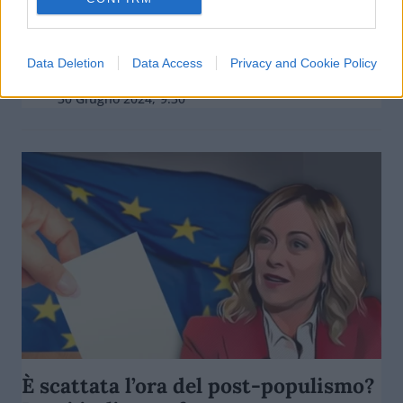
Elezioni, Francia al voto. Le Pen
sogna: cosa dicono i sondaggi
Data Deletion
Data Access
Privacy and Cookie Policy
di
Redazione
8.6k
30 Giugno 2024, 9:30
È scattata l’ora del post-populismo?