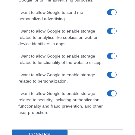
I want to allow Google to send me
Il macronismo è morto
personalized advertising.
I want to allow Google to enable storage
di
Francesco Teodori
8.6k
related to analytics like cookies on web or
1 Luglio 2024, 8:34
device identifiers in apps.
I want to allow Google to enable storage
related to functionality of the website or app.
I want to allow Google to enable storage
related to personalization.
I want to allow Google to enable storage
related to security, including authentication
functionality and fraud prevention, and other
user protection.
CONFIRM