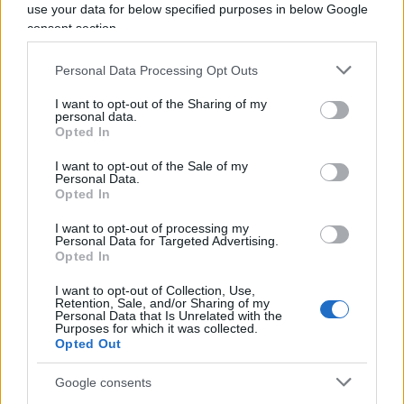
use your data for below specified purposes in below Google
consent section.
L’enigma alleanze
Personal Data Processing Opt Outs
Le alleanze in vista del secondo turno rimangono
I want to opt-out of the Sharing of my
per ora un enigma irrisolto. I partiti di centro
personal data.
hanno dichiarato esplicitamente di
rifiutare ogni
Opted In
patto con gli estremisti
, sia di sinistra che di
I want to opt-out of the Sale of my
Personal Data.
destra.
Opted In
I want to opt-out of processing my
Personal Data for Targeted Advertising.
Opted In
La
France Insoumise
di
Jean-Luc Mélenchon
non
sembra propensa a coalizioni: nelle città dove è in
I want to opt-out of Collection, Use,
Retention, Sale, and/or Sharing of my
testa, pretende che gli altri si uniscano a lei; dove
Personal Data that Is Unrelated with the
Purposes for which it was collected.
è seconda, accetta solo fusioni totali, per imporre
Opted Out
un rapporto di forza favorevole. Una scelta
criticata da tutti, soprattutto dopo l’opposizione
Google consents