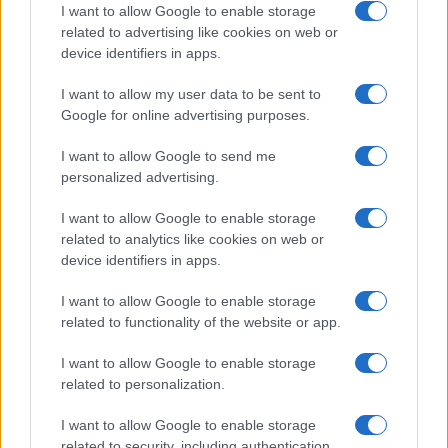
frontale ai socialisti. Va detto che già domenica
I want to allow Google to enable storage
sera Mélenchon aveva proclamato vittoria su
X
,
related to advertising like cookies on web or
device identifiers in apps.
esaltando il risultato della sinistra.
I want to allow my user data to be sent to
Jordan Bardella
, dal canto suo, aveva fatto lo
Google for online advertising purposes.
stesso per il
Rassemblement National
: un annuncio
I want to allow Google to send me
forse prematuro, a soli 90 secondi dai primi
personalized advertising.
risultati parziali di appena due città. Eppure, il
I want to allow Google to enable storage
trionfo di RN
non pare schiacciante
come ci si
related to analytics like cookies on web or
poteva aspettare. Il vero nodo resta il secondo
device identifiers in apps.
turno: se tutti si coalizzano contro RN – com’è
I want to allow Google to enable storage
sempre accaduto con
Marine Le Pen
– la vittoria
related to functionality of the website or app.
resterà una bella illusione.
I want to allow Google to enable storage
related to personalization.
Lisnard, scelte chiare
I want to allow Google to enable storage
related to security, including authentication