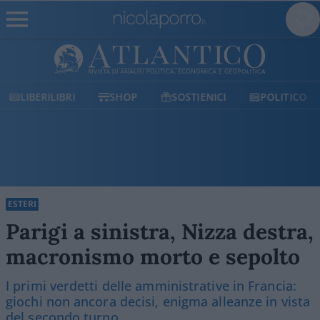
SHOP
SOSTIENICI
POLITICO
MILANO
ESTERI
Parigi a sinistra, Nizza destra,
macronismo morto e sepolto
I primi verdetti delle amministrative in Francia:
giochi non ancora decisi, enigma alleanze in vista
del secondo turno