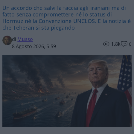
Un accordo che salvi la faccia agli iraniani ma di
fatto senza compromettere né lo status di
Hormuz né la Convenzione UNCLOS. E la notizia è
che Teheran si sta piegando
di
Musso
1.8k
0
8 Agosto 2026, 5:59