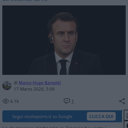
di
Marco Hugo Barsotti
17 Marzo 2026, 5:56
6.1k
1
Segui nicolaporro.it su Google
CLICCA QUI