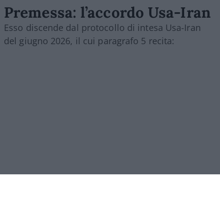
Premessa: l’accordo Usa-Iran
Esso discende dal protocollo di intesa Usa-Iran
del giugno 2026, il cui paragrafo 5 recita:
[5.1.] “Con la firma del presente Memorandum