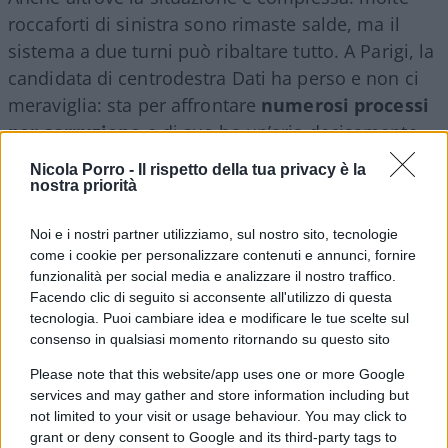
roccaforti di sinistra sono rimaste salde, ma il
sistema a due turni può ribaltare tutto. A Parigi, la
candidata di centrodestra Dati ha perso e non ci
meraviglia: sta per affrontare
numerosi processi
per corruzione
e di suo ha un’aria decisamente
superba e antipatica. E nessun tratto davvero
Nicola Porro -
Il rispetto della tua privacy è la
francese (ma, ci rendiamo conto, qui andiamo in
nostra priorità
territorio pericoloso).
Noi e i nostri partner utilizziamo, sul nostro sito, tecnologie
come i cookie per personalizzare contenuti e annunci, fornire
funzionalità per social media e analizzare il nostro traffico.
Facendo clic di seguito si acconsente all'utilizzo di questa
Il vincitore al primo turno,
Emmanuel Grégoire
,
tecnologia. Puoi cambiare idea e modificare le tue scelte sul
che rappresenta tutta la sinistra tranne LFI, ha già
consenso in qualsiasi momento ritornando su questo sito
messo in guardia: c’è il rischio concreto che la
Please note that this website/app uses one or more Google
città cada a destra, ha affermato in diretta tv, con
services and may gather and store information including but
il rischio di “snaturare la città della solidarietà e
not limited to your visit or usage behaviour. You may click to
dei lumi”.
grant or deny consent to Google and its third-party tags to