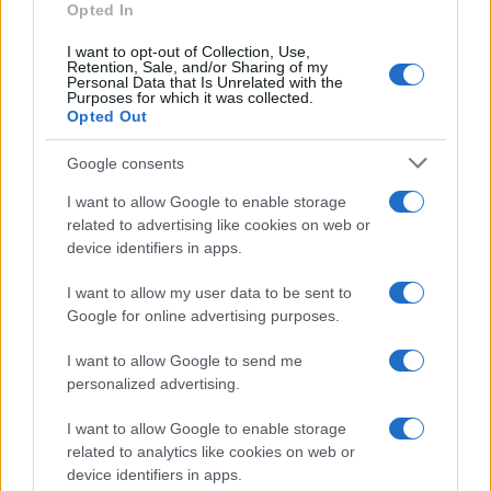
rapiti.
Opted In
I want to opt-out of Collection, Use,
Nessun genocidio
Retention, Sale, and/or Sharing of my
Personal Data that Is Unrelated with the
Purposes for which it was collected.
Oggi si parla meno del
fantomatico genocidio
e
Opted Out
dei 70 mila cadaveri evaporati una volta
Google consents
disintegrati dalle armi di
Star Trek
in dotazione
I want to allow Google to enable storage
all’Idf. Specie dopo che il procuratore della Corte
related to advertising like cookies on web or
Penale Internazionale, Karim Khan, ha ammesso
device identifiers in apps.
“non esserci nessuna prova del genocidio e dei
crimini di guerra di Israele”.
I want to allow my user data to be sent to
Google for online advertising purposes.
I want to allow Google to send me
personalized advertising.
Nel frattempo a Gaza è ripresa la solita vita, con i
clan beduini che si ammazzano fra di loro per il
I want to allow Google to enable storage
controllo dei quartieri, del contrabbando e dello
related to analytics like cookies on web or
device identifiers in apps.
spaccio di droga, come nella Chicago degli anni