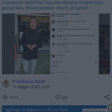
maratona sportiva: ma non doveva essere solo
genocidio, devastazione, morti di fame?
di
Andrea B. Nardi
11 Maggio 2026, 5:50
10.1k
20
Aggiungi nicolaporro.it alle tue fonti