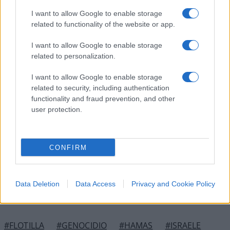
’30, mentre gli abitanti se la cavano senza bisogno
I want to allow Google to enable storage
di lavorare grazie ai
sussidi miliardari
inviati da
related to functionality of the website or app.
tutto il mondo, e
negozi e ristoranti prosperano
I want to allow Google to enable storage
con le tonnellate di merci e aiuti che ogni giorno
related to personalization.
entrano gratuitamente nella Striscia.
I want to allow Google to enable storage
related to security, including authentication
Forse è per questo che gli equipaggi delle
Flottiglie
functionality and fraud prevention, and other
dei Preservativi
ci tengono tanto a venire a Gaza:
user protection.
penseranno sia un ottimo posto di mare per le
vacanze estive
.
CONFIRM
Nicolaporro.it è anche su Whatsapp. È
sufficiente
cliccare qui
per iscriversi al canale ed
Data Deletion
Data Access
Privacy and Cookie Policy
essere sempre aggiornati (gratis).
#FLOTILLA
#GENOCIDIO
#HAMAS
#ISRAELE