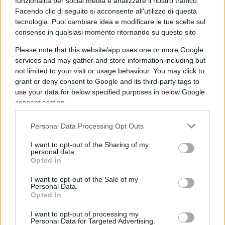
funzionalità per social media e analizzare il nostro traffico.
dal
Comitato olimpico palestinese
. È la
“Decima
Facendo clic di seguito si acconsente all'utilizzo di questa
Maratona Internazionale della Palestina”
, con
tecnologia. Puoi cambiare idea e modificare le tue scelte sul
migliaia di partecipanti in perfetta forma fisica
consenso in qualsiasi momento ritornando su questo sito
divisi tra una corsa di 10 km e una corsa per
Please note that this website/app uses one or more Google
amatori di 5 km lungo la strada costiera vicino a
services and may gather and store information including but
not limited to your visit or usage behaviour. You may click to
Nuseirat, e la partecipazione di atleti
grant or deny consent to Google and its third-party tags to
professionisti, dilettanti e famiglie. Strano, eh?
use your data for below specified purposes in below Google
Non pare un popolo tanto preda di carestie e
consent section.
torture.
Personal Data Processing Opt Outs
I want to opt-out of the Sharing of my
personal data.
Questo è lo stesso popolo arabo della Striscia –
Opted In
donne, anziani, bambini, ragazzini – che tre anni
I want to opt-out of the Sale of my
fa
inneggiava festante
ridente plaudente agli
Personal Data.
Opted In
assassini di
Hamas
mentre trascinavano a Gaza i
corpi martoriati e stuprati dei civili israeliani
I want to opt-out of processing my
Personal Data for Targeted Advertising.