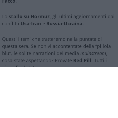
Facco
.
Lo
stallo su Hormuz
, gli ultimi aggiornamenti dai
conflitti
Usa-Iran
e
Russia-Ucraina
.
Questi i temi che tratteremo nella puntata di
questa sera. Se non vi accontentate della “pillola
blu”, le solite narrazioni dei media
mainstream
,
cosa state aspettando? Provate
Red Pill
. Tutti i
giovedì alle 23
su
NicolaPorro.it
,
Atlanticoquotidiano.it
e i rispettivi
canali
YouTube
:
@NicolaPorroZuppa
e
@atlanticoquotidiano
.
Democratici Usa sempre più