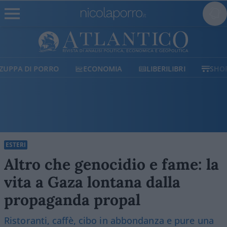
ECONOMIA
LIBERILIBRI
SHOP
SOSTIENICI
ESTERI
Altro che genocidio e fame: la
vita a Gaza lontana dalla
propaganda propal
Ristoranti, caffè, cibo in abbondanza e pure una