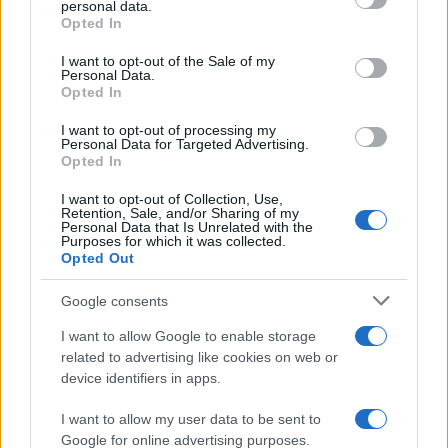
personal data.
continuo buco nero infinito della politica e della
Opted In
logica, con due leader che perseverano a coltivare
I want to opt-out of the Sale of my
priorità opposte, perseverano ad aggredirsi anche
Personal Data.
personalmente, e perseverano a sedersi fianco a
Opted In
fianco nel successivo Consiglio dei Ministri.
I want to opt-out of processing my
Personal Data for Targeted Advertising.
Opted In
#CRISI DI GOVERNO
#MATTEO SALVINI
I want to opt-out of Collection, Use,
Retention, Sale, and/or Sharing of my
Pagina
PAGINA
Personal Data that Is Unrelated with the
Precedente
Purposes for which it was collected.
SUCCESSIVA
Opted Out
Google consents
2
I want to allow Google to enable storage
Leggi i commenti
related to advertising like cookies on web or
device identifiers in apps.
SEDUTE SATIRICHE
I want to allow my user data to be sent to
Google for online advertising purposes.
Vignetta del 04/08/2026