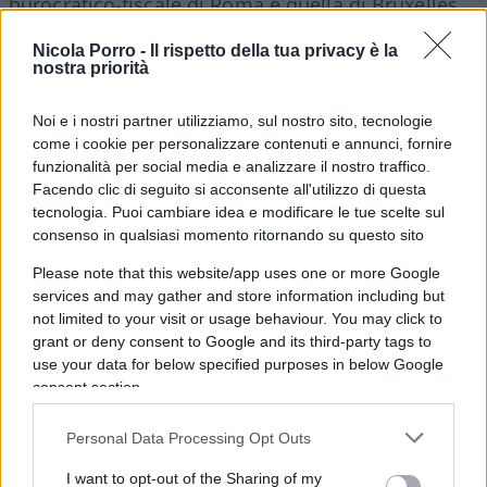
burocratico-fiscale di Roma e quella di Bruxelles.
E l’Italia del
reddito di cittadinanza
,
Nicola Porro -
Il rispetto della tua privacy è la
dell’assistenza come obbligo sociale da scaricare
nostra priorità
sulle mammelle di mamma-Stato (quindi in ultima
istanza sulle tasche del contribuente), del blocco
Noi e i nostri partner utilizziamo, sul nostro sito, tecnologie
come i cookie per personalizzare contenuti e annunci, fornire
dei cantieri e ora perfino del salario minimo,
funzionalità per social media e analizzare il nostro traffico.
oscenità parasovietica benedetta anche dalla
Facendo clic di seguito si acconsente all'utilizzo di questa
neopresidente della Commissione Europea,
tecnologia. Puoi cambiare idea e modificare le tue scelte sul
Ursula von der Leyen
. Non a caso, votata dai
consenso in qualsiasi momento ritornando su questo sito
grillini e osteggiata dalla
Lega
. E si potrebbe
Please note that this website/app uses one or more Google
andare avanti all’infinito: le manette facili versus
services and may gather and store information including but
not limited to your visit or usage behaviour. You may click to
la riforma della giustizia, il carcere per gli evasori
grant or deny consent to Google and its third-party tags to
versus la pace fiscale, Maduro versus Guaidò…
use your data for below specified purposes in below Google
Ora s’aggiunge perfino la lacerazione umana.
consent section.
Salvini che tuona “è finita la fiducia personale”.
Di
Personal Data Processing Opt Outs
Maio
che strilla “ci avete pugnalato alle spalle”. E
niente, non accade letteralmente niente, in un
I want to opt-out of the Sharing of my