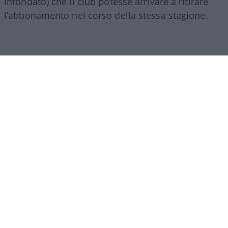
infondato) che il club potesse arrivare a ritirare
l’abbonamento nel corso della stessa stagione.
Di fronte a queste critiche, il presidente del Como,
Mirwan Suwarso
, è intervenuto di persona con
una serie di stories su Instagram per chiarire la