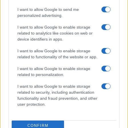
I want to allow Google to send me
personalized advertising.
I want to allow Google to enable storage
Vai all'archivio delle vignette
related to analytics like cookies on web or
device identifiers in apps.
I want to allow Google to enable storage
related to functionality of the website or app.
I want to allow Google to enable storage
Il Como e l’assurda pretesa di
related to personalization.
controllare chi ha già pagato
I want to allow Google to enable storage
related to security, including authentication
Il club lariano introduce presenze minime e
functionality and fraud prevention, and other
controlli sugli abbonati: pagare il posto non basta
user protection.
più, bisogna anche dimostrare di meritarlo
di Ivan Mazzoletti
1.6k
4
6 Agosto 2026, 20:00
CONFIRM