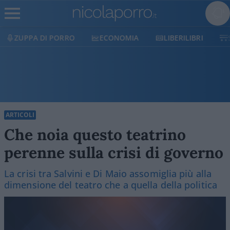
ECONOMIA
LIBERILIBRI
SHOP
SOSTIENICI
ARTICOLI
Che noia questo teatrino
perenne sulla crisi di governo
La crisi tra Salvini e Di Maio assomiglia più alla
dimensione del teatro che a quella della politica