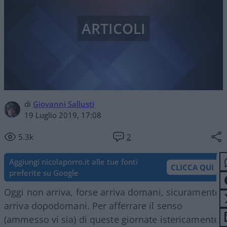
ARTICOLI
di
Giovanni Sallusti
19 Luglio 2019, 17:08
5.3k
2
Aggiungi nicolaporro.it alle tue fonti
CLICCA QUI
preferite su Google
Oggi non arriva, forse arriva domani, sicuramente
arriva dopodomani. Per afferrare il senso
(ammesso vi sia) di queste giornate istericamente