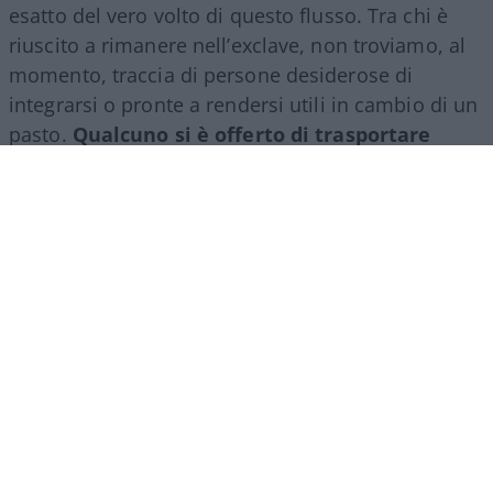
esatto del vero volto di questo flusso. Tra chi è
riuscito a rimanere nell’exclave, non troviamo, al
momento, traccia di persone desiderose di
integrarsi o pronte a rendersi utili in cambio di un
pasto.
Qualcuno si è offerto di trasportare
cassette al mercato
o di fare un qualche lavoro
per sopravvivere dignitosamente in attesa di una
decisione burocratica? E occorre fare attenzione.
Perché se si vive di solo pretese, il rischio è che –
se non soddisfatte – diventino delinquenza
immediata. Le testate locali e i profili social
spagnoli offrono il medesimo quadro predatorio
che definisce la tipologia di persone. L’exclave è
ormai una polveriera fuori controllo.