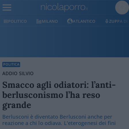
MILANO
ATLANTICO
ZUPPA DI PORRO
POLITICA
ADDIO SILVIO
Smacco agli odiatori: l’anti-
berlusconismo l’ha reso
grande
Berlusconi è diventato Berlusconi anche per
reazione a chi lo odiava. L'eterogenesi dei fini