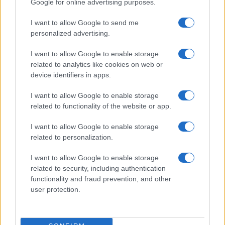
Google for online advertising purposes.
suscitava il sorriso dell’invidia scevro da ogni
moralismo: nel suo lettone Silvio fa quel che gli
I want to allow Google to send me
pare.
personalized advertising.
I want to allow Google to enable storage
related to analytics like cookies on web or
device identifiers in apps.
Per chi andava a scuola in una città “rossa”, come
chi scrive,
Berlusconi
doveva per forza essere il
I want to allow Google to enable storage
“corrotto”, il “mafioso”, “il Caimano”, e poi “il
related to functionality of the website or app.
conflitto di interessi”, “le Olgettine”, “la tv
I want to allow Google to enable storage
spazzatura”, eccetera, eccetera, eccetera. O la
related to personalization.
pensavi così o eri un reietto.
Il vero gesto
rivoluzionario era osteggiare tutto questo astio
I want to allow Google to enable storage
related to security, including authentication
“per partito preso”.
Si diventava un po’
functionality and fraud prevention, and other
berlusconiani per non finire antiberlusconiani
,
user protection.
per reagire a quella cultura dominante e astiosa
con un gioioso gesto dell’ombrello.
Odiarlo è