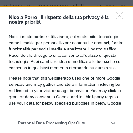
dell’onda e al governo più di tutti i suoi avversari.
Nicola Porro -
Il rispetto della tua privacy è la
nostra priorità
Al contrario
, l’ossessione di certa stampa
per le
sue cene eleganti, per le sue barzellette, per le sue
Noi e i nostri partner utilizziamo, sul nostro sito, tecnologie
corna nelle foto ufficiali, per quel suo essere
come i cookie per personalizzare contenuti e annunci, fornire
“fuori dagli schemi”, ha contribuito a polarizzarne
funzionalità per social media e analizzare il nostro traffico.
il giudizio della pubblica opinione. Alcuni hanno
Facendo clic di seguito si acconsente all'utilizzo di questa
tecnologia. Puoi cambiare idea e modificare le tue scelte sul
iniziato ad odiarlo, soprattutto in certi ambienti
consenso in qualsiasi momento ritornando su questo sito
intelletuali, scolastici ed universitari (vedi
il
Please note that this website/app uses one or more Google
patetico ribellismo di Tomaso Montanari
). Molti lo
services and may gather and store information including but
hanno idolatrato, difendendolo pure nel pieno di
not limited to your visit or usage behaviour. You may click to
evidenti errori. Tutti gli altri, tantissimi, hanno
grant or deny consent to Google and its third-party tags to
finito col votarlo anche e a causa di
use your data for below specified purposes in below Google
consent section.
quell’eccessiva attenzione ai dettagli privati
anziché alla sostanza politica. Che saranno mai
Personal Data Processing Opt Outs
due battute ad Angela Merkel se poi abolisci l’Ici?