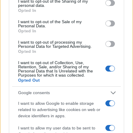
I want to opt-out of the Sharing of my
personal data.
Opted In
Per approfondire
I want to opt-out of the Sale of my
Personal Data.
Opted In
Perché è giusto il lutto nazionale per
I want to opt-out of processing my
Berlusconi
Personal Data for Targeted Advertising.
Opted In
Odiano Berlusconi perché anticomunista
Perché non ci sarà un altro Berlusconi
I want to opt-out of Collection, Use,
Retention, Sale, and/or Sharing of my
Personal Data that Is Unrelated with the
Purposes for which it was collected.
Alla fine
si diventava un po’ berlusconiani per
Opted Out
reazione
, pur non condividendone a pieno gli
Google consents
ideali e i comportamenti. Meglio l’istrionico Silvio
del noioso Prodi. Meglio il “meno tasse per tutti”
I want to allow Google to enable storage
related to advertising like cookies on web or
del Visco di turno. Meglio la tv commerciale e la
device identifiers in apps.
libertà di telecomando al monopolismo della Rai.
Anche la vita privata, di certo non casta, in molti
I want to allow my user data to be sent to