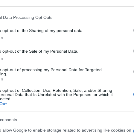
à del
ddl Zan
; e lo scrivi.
l Data Processing Opt Outs
o opt-out of the Sharing of my personal data.
In
ta, se il pubblico lo rispetti a costo di
 sta dietro e dietro cosa trovi? Trovi che il
o opt-out of the Sale of my Personal Data.
i non mettere la mascherina, come un
In
ato al manicomio giudicandolo
to opt-out of processing my Personal Data for Targeted
ing.
o costituzionalista o scientologo
. Allora
In
e sul suo profilo Facebook non fa altro che
o opt-out of Collection, Use, Retention, Sale, and/or Sharing
o e tutti come il cavaliere che “salì sul
ersonal Data that Is Unrelated with the Purposes for which it
Questo
Lamberto Roberti
, 67 anni, si
lected.
Out
eo di legalità: follia? Senza utopie il nulla.
E
chiede l’amicizia, e lo fanno in tanti, lo fiuto
consents
o avanti.
o allow Google to enable storage related to advertising like cookies on