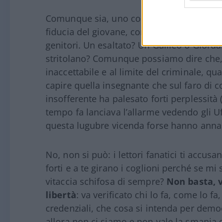
Comunque sia, uno così era riuscito, da qu
fiducia del giovane, conosciuto a una man
genitori. Un esaltato? Un Galileo o Giorda
stritolano? Comunque possiamo dire che,
inaccettabile e al limite del criminale, q
capire quella insegnante che sul faro di 
insofferente ha palesato forti perplessità
tempo fa lanciava l’allarme vedendo gli U
questa lugubre vicenda forse hanno annas
No, non si può: i lettori fanatici ti accusa
forti e a te girano i coglioni perché se m
vitaccia schifosa di sempre?
Non basta, 
libertà
: va verificato chi lo fa, come lo fa
credenziali, che cosa si intenda per democr
allora non ci siamo e non vale la smania d