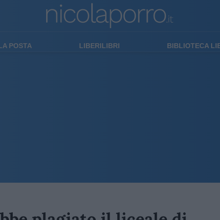
LA POSTA
LIBERILIBRI
BIBLIOTECA L
bbe plagiato il liceale di