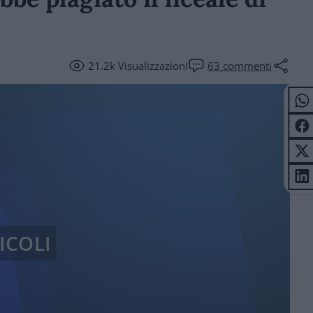
21.2k
Visualizzazioni
63
commenti
ICOLI