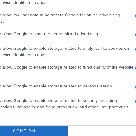
evice identifiers in apps.
tutto colorato, stile asilo d’infanzia, con
 PESARESE, IL CORAGGIO DI DIRE BASTA, I
o allow my user data to be sent to Google for online advertising
s.
 DICHIARANO GUERRA APERTA (idem) AI
HI DI POTERE TUTTI DELINQUENTI. E via
to allow Google to send me personalized advertising.
oboanti e sgangherati, sgrammaticati e
o essere presente per una indisposizione
o allow Google to enable storage related to analytics like cookies on
evice identifiers in apps.
”. Questo
Lamberti
si ritiene esperto di
el senso di personale; manda “un
o allow Google to enable storage related to functionality of the website
la, la figlia e alle donne che spera
 fortuna). E poi “intermondi”,
o allow Google to enable storage related to personalization.
di assurdità che dopo un po’ ti gira la testa
é non è detto che tutto quello che si
o allow Google to enable storage related to security, including
una locomotiva.
cation functionality and fraud prevention, and other user protection.
CONFIRM