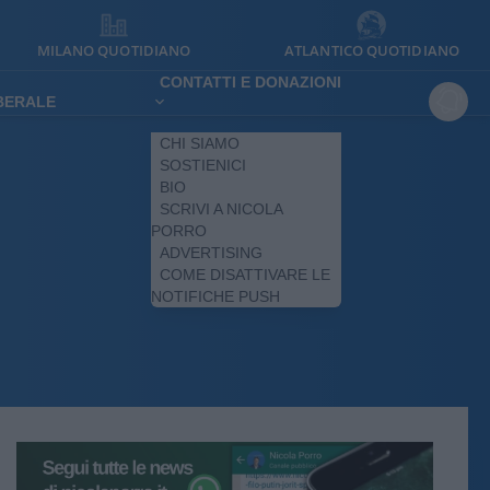
MILANO QUOTIDIANO
ATLANTICO QUOTIDIANO
CONTATTI E DONAZIONI
IBERALE
CHI SIAMO
SOSTIENICI
BIO
SCRIVI A NICOLA
PORRO
ADVERTISING
COME DISATTIVARE LE
NOTIFICHE PUSH