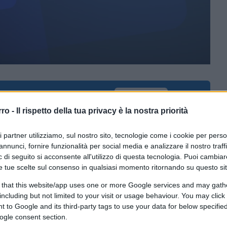
ferite su Google
CLICCA QUI
rro -
Il rispetto della tua privacy è la nostra priorità
ne la sensazione di farlo per un pubblico di
or ragione dopo più di un anno di furori, di
ri partner utilizziamo, sul nostro sito, tecnologie come i cookie per pers
annunci, fornire funzionalità per social media e analizzare il nostro traff
ncrociati. Che dire del
diciottenne di Fano
 di seguito si acconsente all'utilizzo di questa tecnologia. Puoi cambiar
gatorio
perché si rifiutava di portare la
e tue scelte sul consenso in qualsiasi momento ritornando su questo si
i, che è sintomo di uno Stato che da
 that this website/app uses one or more Google services and may gath
sa di molto peggio, vicino al totalitarismo e
including but not limited to your visit or usage behaviour. You may click 
 nella persona di un medico o di un giudice
 to Google and its third-party tags to use your data for below specifi
a bene o pensa male – e questa è
ogle consent section.