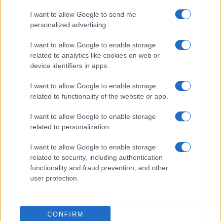
impugnarla nelle sedi competenti. A suo avviso,
I want to allow Google to send me
non c’è una diretta proporzione tra il numero di
personalized advertising.
pandori venduti e la quota destinata al progetto, e
I want to allow Google to enable storage
la decisione dell’Antitrust è basata esclusivamente
related to analytics like cookies on web or
sul piano morale. “L’azienda che da sempre opera
device identifiers in apps.
secondo principi di correttezza e trasparenza – si
I want to allow Google to enable storage
legge nella nota – ritiene di non condividere la
related to functionality of the website or app.
decisione e si riserva pertanto di agire nelle sedi
I want to allow Google to enable storage
opportune per tutelare i propri diritti”.
related to personalization.
I want to allow Google to enable storage
related to security, including authentication
Leggi anche
functionality and fraud prevention, and other
user protection.
Moralisti moralizzati: che orrore Ferragni e la
beneficenza “farlocca”
CONFIRM