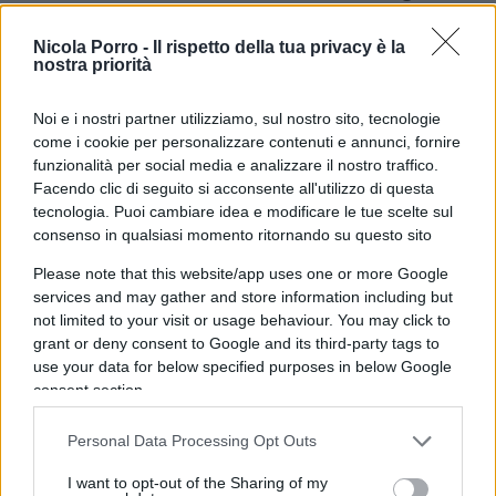
l’influencer ha anche sottolineato che continuerà
a svolgere attività benefica insieme alla sua
Nicola Porro -
Il rispetto della tua privacy è la
nostra priorità
famiglia, nonostante la controversia e ha concluso
annunciando che
impugnerà la decisione
Noi e i nostri partner utilizziamo, sul nostro sito, tecnologie
dell’Antitrust
, ritenendola ingiusta, nelle sedi
come i cookie per personalizzare contenuti e annunci, fornire
competenti.
funzionalità per social media e analizzare il nostro traffico.
Facendo clic di seguito si acconsente all'utilizzo di questa
tecnologia. Puoi cambiare idea e modificare le tue scelte sul
consenso in qualsiasi momento ritornando su questo sito
“Quella con Balocco è stata un’operazione
Please note that this website/app uses one or more Google
commerciale come tante ne faccio ogni giorno –
services and may gather and store information including but
not limited to your visit or usage behaviour. You may click to
ha scritto sui suoi canali social la moglie di Fedez
grant or deny consent to Google and its third-party tags to
– In questa in particolare ho voluto sottolineare la
use your data for below specified purposes in below Google
donazione benefica
fatta da Balocco all’ospedale
consent section.
Regina Margherita perché per me era un punto
Personal Data Processing Opt Outs
fondamentale dell’accordo”. Non manca una nota
di vittimismo (“Mi dispiace che dopo tutto
I want to opt-out of the Sharing of my