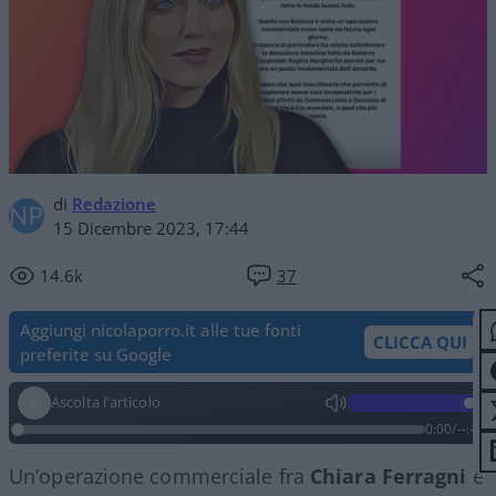
di
Redazione
15 Dicembre 2023, 17:44
14.6k
37
Aggiungi nicolaporro.it alle tue fonti
CLICCA QUI
preferite su Google
Ascolta l'articolo
0:00
/
--:--
Un’operazione commerciale fra
Chiara Ferragni
e