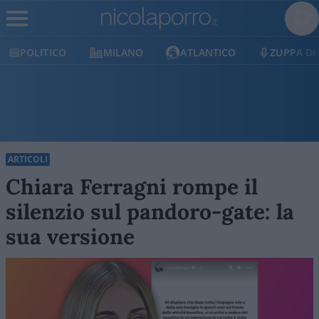
POLITICO
MILANO
ATLANTICO
ZUPPA DI
ARTICOLI
Chiara Ferragni rompe il
silenzio sul pandoro-gate: la
sua versione