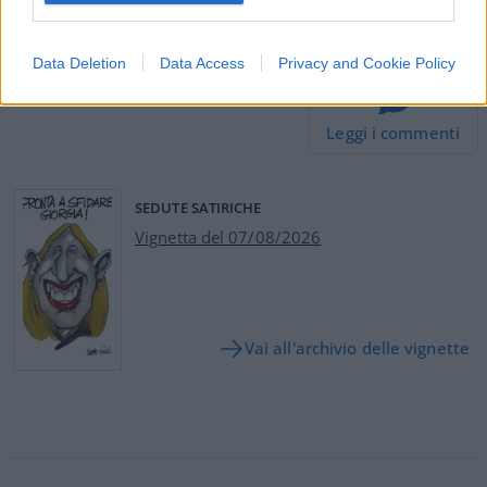
#CHIARA FERRAGNI
Data Deletion
Data Access
Privacy and Cookie Policy
37
Leggi i commenti
SEDUTE SATIRICHE
Vignetta del 07/08/2026
Vai all'archivio delle vignette