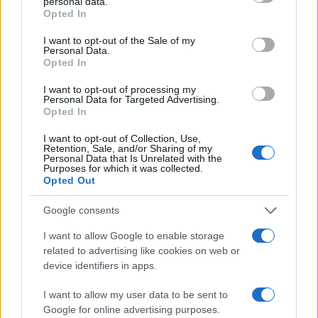
personal data.
l’impegno mio e della mia famiglia in questi anni
Opted In
sul fronte delle attività benefica, ci si ostini a
I want to opt-out of the Sale of my
vedere del negativo in un’operazione in cui tutto è
Personal Data.
stato fatto in totale buona fede”) e la
Opted In
rivendicazione di “sapere che quel macchinario
I want to opt-out of processing my
Personal Data for Targeted Advertising.
che permette di esplorare nuove cure
Opted In
terapeutiche” ora “è lì in ospedale, che è quel che
più conta”. “Sono dispiaciuta – aggiunge Ferragni –
I want to opt-out of Collection, Use,
Retention, Sale, and/or Sharing of my
se qualcuno possa aver frainteso la mia
Personal Data that Is Unrelated with the
Purposes for which it was collected.
comunicazione e messo in dubbio la mia buona
Opted Out
fede. Io e la mia famiglia continueremo a fare
Google consents
beneficienza così come abbiamo sempre fatto
perché mai vorrò rinunciare a questa parte della
I want to allow Google to enable storage
related to advertising like cookies on web or
mia vita”.
device identifiers in apps.
I want to allow my user data to be sent to
Anche
Balocco
, dall’altra parte, ha considerato
Google for online advertising purposes.
ingiusta la decisione dell’Antitrust e si appresta a