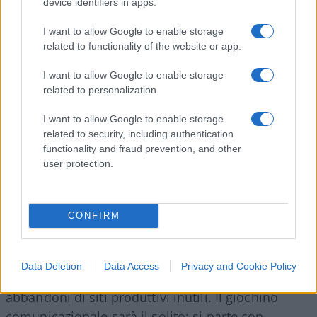
device identifiers in apps.
Come ovvio, avendo pagato il “premio”, verranno
I want to allow Google to enable storage
related to functionality of the website or app.
privilegiati piattaforme e stabilimenti francesi
(l’occhiuto
Emmanuel
Macron
pure azionista,
I want to allow Google to enable storage
sarà lì a controllare, e i gilet gialli controlleranno
related to personalization.
lui) e dovranno essere rispettati gli impegni presi
I want to allow Google to enable storage
con
Angela
Merkel
e IG Metall: nessun
related to security, including authentication
licenziamento in Opel fino al 2023 (sic!).
functionality and fraud prevention, and other
Purtroppo, la ristrutturazione dovrà essere
user protection.
“doppia”, perché:
a)
nei modelli di auto medio
piccole l’attuale capacità produttiva Peugeot-Opel-
CONFIRM
Fiat è in forte eccesso;
b)
nel prossimo decennio
questa tipologia di auto, in parte, non verrà più
“venduta” ma “affittata/condivisa”, quindi si
Data Deletion
Data Access
Privacy and Cookie Policy
attendono riduzioni di volumi, e conseguenti
abbandoni di siti produttivi inutili. Il giochino
comunicazionale sarà il solito: si parte con