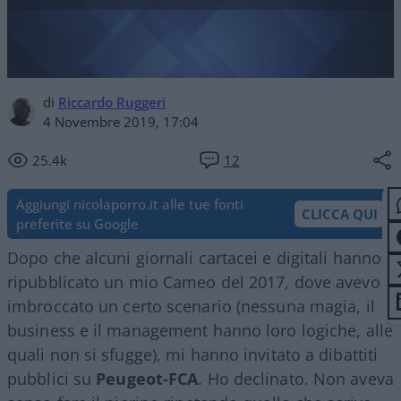
di
Riccardo Ruggeri
4 Novembre 2019, 17:04
25.4k
12
Aggiungi nicolaporro.it alle tue fonti
CLICCA QUI
preferite su Google
Dopo che alcuni giornali cartacei e digitali hanno
ripubblicato un mio Cameo del 2017, dove avevo
imbroccato un certo scenario (nessuna magia, il
business e il management hanno loro logiche, alle
quali non si sfugge), mi hanno invitato a dibattiti
pubblici su
Peugeot-FCA
. Ho declinato. Non aveva