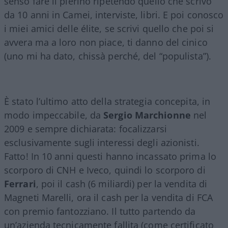
senso fare il pierino ripetendo quello che scrivo
da 10 anni in Camei, interviste, libri. E poi conosco
i miei amici delle élite, se scrivi quello che poi si
avvera ma a loro non piace, ti danno del cinico
(uno mi ha dato, chissà perché, del “populista”).
È stato l’ultimo atto della strategia concepita, in
modo impeccabile, da
Sergio
Marchionne
nel
2009 e sempre dichiarata: focalizzarsi
esclusivamente sugli interessi degli azionisti.
Fatto! In 10 anni questi hanno incassato prima lo
scorporo di CNH e Iveco, quindi lo scorporo di
Ferrari
, poi il cash (6 miliardi) per la vendita di
Magneti Marelli, ora il cash per la vendita di FCA
con premio fantozziano. Il tutto partendo da
un’azienda tecnicamente fallita (come certificato