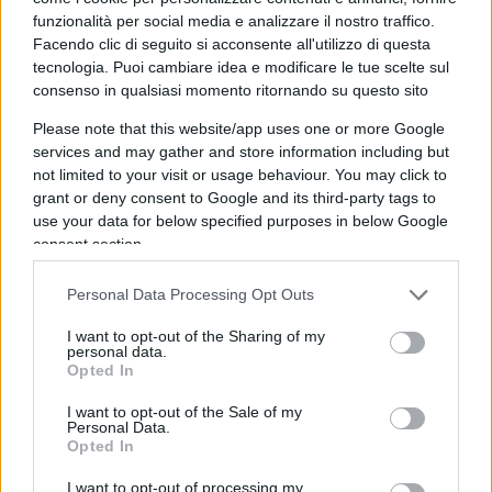
conti in tasca agli azionisti della prima ora il
funzionalità per social media e analizzare il nostro traffico.
moltiplicatore è stato 12 (sic!). Il
deal
maker
Sergio
Facendo clic di seguito si acconsente all'utilizzo di questa
Marchionne, è stato per loro un “distributore di
tecnologia. Puoi cambiare idea e modificare le tue scelte sul
ricchezza”. Certo, per gli
stakeholder
non è andata
consenso in qualsiasi momento ritornando su questo sito
così, e non poteva essere diversamente.
Please note that this website/app uses one or more Google
services and may gather and store information including but
not limited to your visit or usage behaviour. You may click to
Peugeot ha comprato un’azienda americana (FCA)
grant or deny consent to Google and its third-party tags to
perché era interessata al mercato americano e ai
use your data for below specified purposes in below Google
brand Jeep-RAM (ricordo che una Banca d’Affari
consent section.
aveva rilevato che a fronte di una capitalizzazione
Personal Data Processing Opt Outs
di borsa di 20 mld $, Jeep/Ram da soli ne valevano
23, ergo gli altri marchi, Fiat, Alfa, Maserati, etc.
I want to opt-out of the Sharing of my
personal data.
erano a patrimonio negativo). Il Quartier generale
Opted In
di Peugeot-FCA sarà a Parigi, lì
I want to opt-out of the Sale of my
siederà
Carlos
Tavares
, la sede fiscale sarà ad
Personal Data.
Opted In
Amsterdam (Un dubbio romantico: il mitico tavolo
dell’Avvocato di Corso Marconi dove sedersi di
I want to opt-out of processing my