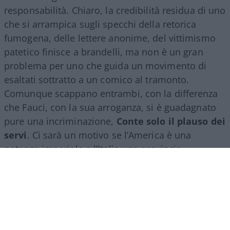
responsabilità. Chiaro, la credibilità residua di uno
che si arrampica sugli specchi della retorica
fumogena, delle lettere anonime, del vittimismo
patetico finisce a brandelli, ma non è un gran
problema per uno che guida un movimento di
esaltati sottratto a un comico al tramonto.
Comunque scappano entrambi, con la differenza
che Fauci, con la sua arroganza, si è guadagnato
pure una incriminazione,
Conte solo il plauso dei
servi
. Ci sarà un motivo se l’America è una
potenza imperiale e l’Italia una provincia
dell’impero.
Però non tutti hanno gradito la performance
dell’avvocato di Volturara Appula: qui al bar, non
ne parliamo, ma c’è pure una associazione