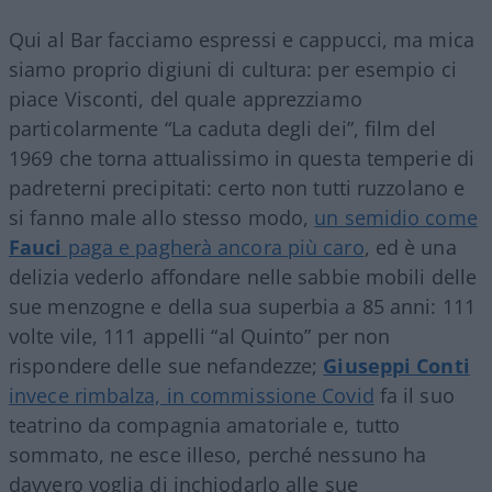
Qui al Bar facciamo espressi e cappucci, ma mica
siamo proprio digiuni di cultura: per esempio ci
piace Visconti, del quale apprezziamo
particolarmente “La caduta degli dei”, film del
1969 che torna attualissimo in questa temperie di
padreterni precipitati: certo non tutti ruzzolano e
si fanno male allo stesso modo,
un semidio come
Fauci
paga e pagherà ancora più caro
, ed è una
delizia vederlo affondare nelle sabbie mobili delle
sue menzogne e della sua superbia a 85 anni: 111
volte vile, 111 appelli “al Quinto” per non
rispondere delle sue nefandezze;
Giuseppi Conti
invece rimbalza, in commissione Covid
fa il suo
teatrino da compagnia amatoriale e, tutto
sommato, ne esce illeso, perché nessuno ha
davvero voglia di inchiodarlo alle sue