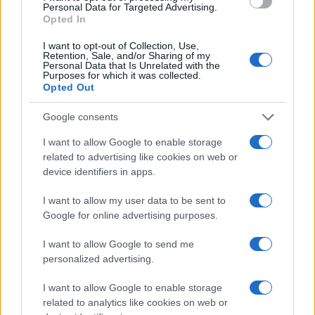
Personal Data for Targeted Advertising.
fronte a lui era un privilegio, dove finirà?).
Opted In
La
governance
ora è assolutamente chiara. Il
I want to opt-out of Collection, Use,
management ex FCA o riconoscerà la leadership di
Retention, Sale, and/or Sharing of my
Personal Data that Is Unrelated with the
Tavares o uscirà.
Purposes for which it was collected.
Opted Out
Google consents
Presto Tavares si dedicherà al grande processo di
I want to allow Google to enable storage
ristrutturazione prodotti-mercati-stabilimenti.
related to advertising like cookies on web or
Immagino “sfiorerà” appena l’America (specie se
device identifiers in apps.
resta l’occhiuto
Donald
Trump
), si concentrerà sul
I want to allow my user data to be sent to
resto del mondo, in particolare in Europa, per
Google for online advertising purposes.
ottenere le efficienze previste: 3,7 miliardi di euro.
Un target altissimo, visto che stiamo parlando di
I want to allow Google to send me
personalized advertising.
due realtà già oggi ben gestite, quindi altro che
grasso che cola, qua, per raggiungerli, si dovrà
I want to allow Google to enable storage
operare sulla carne viva.
related to analytics like cookies on web or