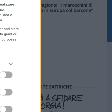
Meloni aveva ragione: "I marocchini di
onalizzare
Ceuta sbarcano in Europa col barcone"
ico.
e idea e
to
er and store
to grant or
ed purposes
SEDUTE SATIRICHE