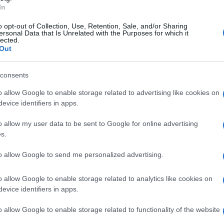
In
o opt-out of Collection, Use, Retention, Sale, and/or Sharing
ersonal Data that Is Unrelated with the Purposes for which it
lected.
toratori rurali parte da lontano. Parte dalla
Out
 con questa leggenda di Capalbio piccola
nt’anni”, esclama Cirinnà. “Ché poi qui vince
consents
) e arriva alle recenti delusioni politiche,
o allow Google to enable storage related to advertising like cookies on
rinnà a causa della candidatura nel difficile
evice identifiers in apps.
sue battaglie politiche. “Il Pd è un partito
 Monica non hanno perdonato di aver avuto
o allow my user data to be sent to Google for online advertising
s.
razione che trova riscontro nelle parole di
nsavano tutti che sarei andata a sbattere”. Gli
to allow Google to send me personalized advertising.
re le resistenze nel Pd – continua Cirinnà –
che in quei giorni si lamentava ogni giorno
o allow Google to enable storage related to analytics like cookies on
evice identifiers in apps.
cani e froci’. Dissi a Esterino: parlaci tu,
o allow Google to enable storage related to functionality of the website