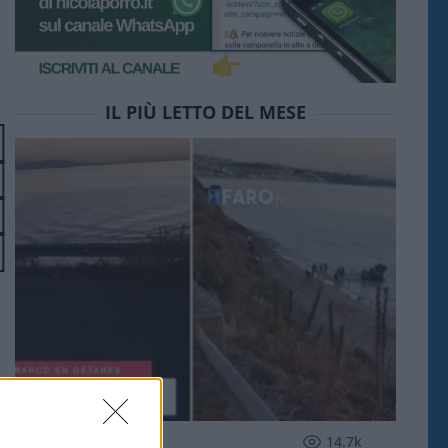
IL PIÙ LETTO DEL MESE
ESTERI
14.7k