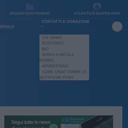
MILANO QUOTIDIANO
ATLANTICO QUOTIDIANO
CONTATTI E DONAZIONI
IBERALE
CHI SIAMO
SOSTIENICI
BIO
SCRIVI A NICOLA
PORRO
ADVERTISING
COME DISATTIVARE LE
NOTIFICHE PUSH