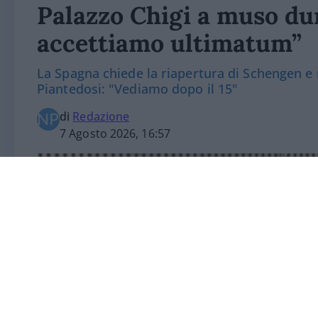
Palazzo Chigi a muso du
accettiamo ultimatum”
La Spagna chiede la riapertura di Schengen e mi
Piantedosi: "Vediamo dopo il 15"
di
Redazione
7 Agosto 2026, 16:57