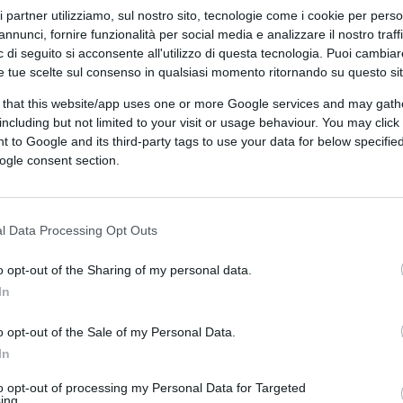
ri partner utilizziamo, sul nostro sito, tecnologie come i cookie per pers
annunci, fornire funzionalità per social media e analizzare il nostro traff
 di seguito si acconsente all'utilizzo di questa tecnologia. Puoi cambiar
e tue scelte sul consenso in qualsiasi momento ritornando su questo si
 that this website/app uses one or more Google services and may gath
including but not limited to your visit or usage behaviour. You may click 
 to Google and its third-party tags to use your data for below specifi
ogle consent section.
ferite su Google
CLICCA QUI
l Data Processing Opt Outs
0:00
/
--:--
o opt-out of the Sharing of my personal data.
isti sembrano spesso gli attori di una
In
 Cirinnà
e
Esterino Montino
, produttori
nenti) della sinistra e, lei almeno, grandi
o opt-out of the Sale of my Personal Data.
ia – che oggi consegnano a
Repubblica
dopo
In
attoria Bio – ha tutto il fascino di un
to opt-out of processing my Personal Data for Targeted
itiche e quel misterioso tesoro sotterraneo.
ing.