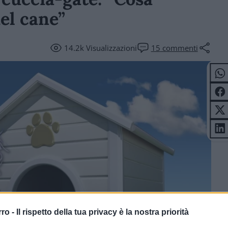
el cane”
14.2k
Visualizzazioni
15
commenti
rro -
Il rispetto della tua privacy è la nostra priorità