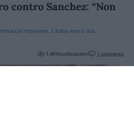
ro contro Sanchez: “Non
naccia ritorsioni. L'Italia non ci sta.
1.4k
Visualizzazioni
1
commento