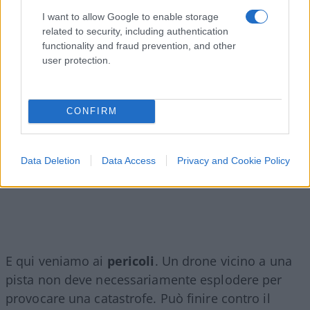
pure senza conseguenze gravi, si sarebbe
I want to allow Google to enable storage
verificata davvero.
related to security, including authentication
functionality and fraud prevention, and other
user protection.
CONFIRM
Data Deletion
Data Access
Privacy and Cookie Policy
E qui veniamo ai
pericoli
. Un drone vicino a una
pista non deve necessariamente esplodere per
provocare una catastrofe. Può finire contro il