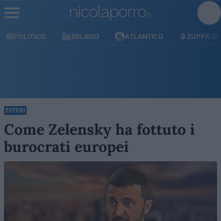
OLITICO
MILANO
ATLANTICO
ZUPPA DI POR
ESTERI
Come Zelensky ha fottuto i
burocrati europei