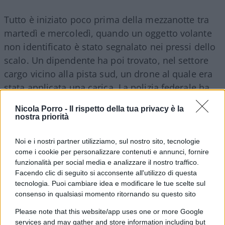
Tutto è iniziato poco prima della mezzanotte tra
martedì e mercoledì, quando un oggetto volante
non identificato è stato segnalato nei pressi dello
scalo. Un dipendente ha poi trovato, nel settore
cargo vicino alla pista sud, un drone al quale era
stata applicata una carica. La polizia federale ha
utilizzato
un robot artificiere e gli specialisti
Nicola Porro -
Il rispetto della tua privacy è la
hanno rimosso il detonatore
. Le indagini sono
nostra priorità
passate alla procura generale di Dresda e al
centro antiterrorismo della polizia criminale della
Noi e i nostri partner utilizziamo, sul nostro sito, tecnologie
come i cookie per personalizzare contenuti e annunci, fornire
Sassonia. Non esattamente le autorità che
funzionalità per social media e analizzare il nostro traffico.
vengono mobilitate per un giocattolo finito fuori
Facendo clic di seguito si acconsente all'utilizzo di questa
rotta.
tecnologia. Puoi cambiare idea e modificare le tue scelte sul
consenso in qualsiasi momento ritornando su questo sito
Please note that this website/app uses one or more Google
services and may gather and store information including but