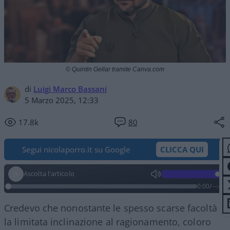
© Quintin Gellar tramite Canva.com
di
Luigi Marco Bassani
5 Marzo 2025, 12:33
17.8k
80
Segui nicolaporro.it su Google
CLICCA QUI
Ascolta l'articolo
0:00
/
--:--
Credevo che nonostante le spesso scarse facoltà e
la limitata inclinazione al ragionamento, coloro