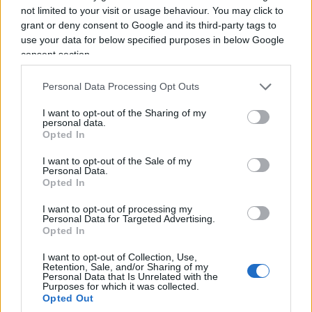
not limited to your visit or usage behaviour. You may click to
grant or deny consent to Google and its third-party tags to
use your data for below specified purposes in below Google
consent section.
Personal Data Processing Opt Outs
I want to opt-out of the Sharing of my
personal data.
Opted In
I want to opt-out of the Sale of my
Personal Data.
Secondo un’inchiesta congiunta di Ndr, Wdr e
Opted In
Süddeutsche Zeitung, i primi esami avrebbero
I want to opt-out of processing my
rilevato la presenza di Petn e Semtex, esplosivi ad
Personal Data for Targeted Advertising.
Opted In
alta potenza utilizzati anche in ambito militare. Il
detonatore potrebbe essersi staccato, impedendo
I want to opt-out of Collection, Use,
Retention, Sale, and/or Sharing of my
l’esplosione. Il drone si trovava inoltre nelle
Personal Data that Is Unrelated with the
Purposes for which it was collected.
immediate vicinanze di quattro velivoli della
Opted Out
compagnia ucraina Antonov Airlines. Per ora non