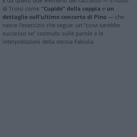
È da questi due elementi del racconto — il ruolo
di Troisi come
“Cupido” della coppia
e
un
dettaglio sull’ultimo concerto di Pino
— che
nasce l’esercizio che segue: un “cosa sarebbe
successo se” costruito sulle parole e le
interpretazioni della stessa Fabiola.