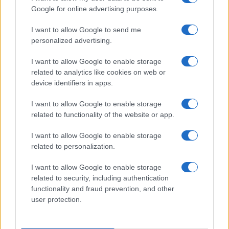
repubblica di Arcuri
non funziona mai niente,
Google for online advertising purposes.
quindi è lecito aspettarci che anche il telefonino
I want to allow Google to send me
sovietico (a proposito: quali marche, quali
personalized advertising.
abbonamenti, quali provvigioni, quali stecche?)
I want to allow Google to enable storage
farà la fine di: sito Inps, CIG, Immuni, Io, ristori,
related to analytics like cookies on web or
banchi a rotelle, mascherine, vaccini (stanno già
device identifiers in apps.
mettendo le mani avanti, dopo le zampe, per dire
I want to allow Google to enable storage
che a fine dicembre sarà difficile, però anche ai
related to functionality of the website or app.
primi di gennaio sarà improbabile, però
probabilmente entro carnevale, massimo pasqua,
I want to allow Google to enable storage
related to personalization.
al più tardi giugno, worst case scenario
settembre, insomma passato in lockdown il
I want to allow Google to enable storage
Natale 2021, che sarà un altro di sacrificio e
related to security, including authentication
penitenza come piace a Mattarella, entro il 2022
functionality and fraud prevention, and other
user protection.
saremo tutti marchiati a dovere).