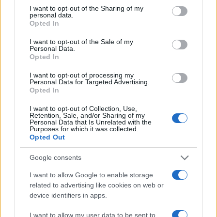
telefonino dirigista vien via con un’altra app in
I want to opt-out of the Sharing of my
personal data.
regalo che consente un abbonamento per leggere
Opted In
due quotidiani al giorno: e, ancora una volta, si
I want to opt-out of the Sale of my
accettano scommesse su quali saranno queste
Personal Data.
testate, e per quali, invece, inopinatamente, la
Opted In
consultazione si rivelerà pressoché inaccessibile.
I want to opt-out of processing my
Personal Data for Targeted Advertising.
Opted In
Governo spione
I want to opt-out of Collection, Use,
Retention, Sale, and/or Sharing of my
Comunque vada, sarà un successo,
il governo
Personal Data that Is Unrelated with the
Purposes for which it was collected.
Grande Fratello
conosce i suoi pollastri e li alleva
Opted Out
in batteria con la munificenza stracciarola: così
Google consents
prende ancora un po’ di tempo, allunga il
coprifuoco, se ne riparlerà in estate. L’unica
I want to allow Google to enable storage
related to advertising like cookies on web or
speranza a questo punto è affidata alle
device identifiers in apps.
performance, agli anticorpi spontanei che
favoriscono l’immunità di gregge di pecore: nella
I want to allow my user data to be sent to