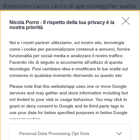
dispositivo carico carico di app strategiche: quella
per il cashback, che sarebbe il capolavoro per cui
ti fanno uscire a spender soldi che poi in
Nicola Porro -
Il rispetto della tua privacy è la
nostra priorità
minimissima parte forse ti scontano però intanto
ti fanno sentire uno stronzo perché sei uscito e ti
Noi e i nostri partner utilizziamo, sul nostro sito, tecnologie
allungano il lockdown. Ma che ti frega, col tuo
come i cookie per personalizzare contenuti e annunci, fornire
smartphone en regalia puoi, o meglio devi,
funzionalità per social media e analizzare il nostro traffico.
Facendo clic di seguito si acconsente all'utilizzo di questa
partecipare alla lotteria degli scontrini, che è
tecnologia. Puoi cambiare idea e modificare le tue scelte sul
sempre un bell’incentivo al gioco d’azzardo o giù
consenso in qualsiasi momento ritornando su questo sito
di lì; e poi, che facciamo, non lo farciamo il
Please note that this website/app uses one or more Google
telefonetto con la cara vecchia Immuni, che tanta
services and may gather and store information including but
flanella aveva fatto?
not limited to your visit or usage behaviour. You may click to
grant or deny consent to Google and its third-party tags to
use your data for below specified purposes in below Google
consent section.
“Io”, “Immuni”, ma non basta, Conte si o più
Personal Data Processing Opt Outs
precisamente vi vuole rovinare, solo per oggi il