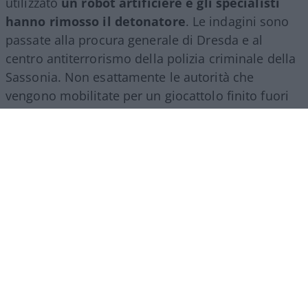
utilizzato
un robot artificiere e gli specialisti
hanno rimosso il detonatore
. Le indagini sono
passate alla procura generale di Dresda e al
centro antiterrorismo della polizia criminale della
Sassonia. Non esattamente le autorità che
vengono mobilitate per un giocattolo finito fuori
rotta.