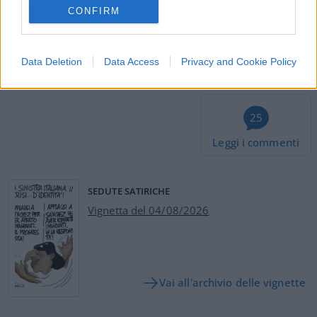
#GIUSEPPE CONTE
#GOVERNO GIALLOROSSO
CONFIRM
#GRANDE FRATELLO
#SMARTPHONE
Pagina
PAGINA
Data Deletion
Data Access
Privacy and Cookie Policy
Precedente
SUCCESSIVA
25
Leggi i commenti
SEDUTE SATIRICHE
Vignetta del 04/08/2026
Vai all'archivio delle vignette