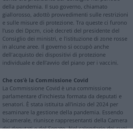
della pandemia. Il suo governo, chiamato
giallorosso, adottò provvedimenti sulle restrizioni
e sulle misure di protezione. Tra queste ci furono
l’uso dei Dpcm, cioè decreti del presidente del
Consiglio dei ministri, e l’istituzione di zone rosse
in alcune aree. Il governo si occupò anche
dell’acquisto dei dispositivi di protezione
individuale e dell’avvio del piano per i vaccini.
Che cos’è la Commissione Covid
La Commissione Covid è una commissione
parlamentare d’inchiesta formata da deputati e
senatori. È stata istituita all’inizio del 2024 per
esaminare la gestione della pandemia. Essendo
bicamerale, riunisce rappresentanti della Camera
dei deputati e del Senato. Nel calendario dei suoi