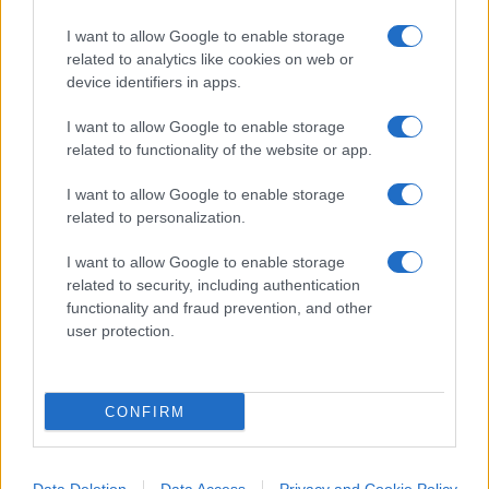
critica.
I want to allow Google to enable storage
related to analytics like cookies on web or
device identifiers in apps.
Sallusti ha aggiunto che la cosa diventa
I want to allow Google to enable storage
preoccupante quando questa mentalità si riflette
related to functionality of the website or app.
anche nell’attività professionale: “Quando
sbagliano, non lo ammettono. Anzi, insistono
I want to allow Google to enable storage
related to personalization.
nello sbaglio, proprio come sta facendo Gratteri”.
I want to allow Google to enable storage
related to security, including authentication
Nicolaporro.it è anche su Whatsapp. È
functionality and fraud prevention, and other
sufficiente
cliccare qui
per iscriversi al canale ed
user protection.
essere sempre aggiornati (gratis).
#NICOLA GRATTERI
#QUARTA REPUBBLICA
CONFIRM
40