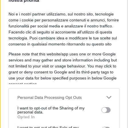
nostra priorità
Noi e i nostri partner utilizziamo, sul nostro sito, tecnologie
come i cookie per personalizzare contenuti e annunci, fornire
funzionalità per social media e analizzare il nostro traffico.
Facendo clic di seguito si acconsente all'utilizzo di questa
tecnologia. Puoi cambiare idea e modificare le tue scelte sul
consenso in qualsiasi momento ritornando su questo sito
Please note that this website/app uses one or more Google
services and may gather and store information including but
not limited to your visit or usage behaviour. You may click to
grant or deny consent to Google and its third-party tags to
use your data for below specified purposes in below Google
consent section.
Personal Data Processing Opt Outs
I want to opt-out of the Sharing of my
personal data.
Opted In
In sostanza, Gratteri ha rifiutato qualsiasi
confronto. Una scelta singolare per chi, di fatto, è
I want to opt-out of the Sale of my