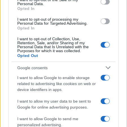
Personal Data.
il volto principale della campagna referendaria
Opted In
per il NO
. Davanti alle telecamere, ha infine
I want to opt-out of processing my
richiamato alla necessità di “essere corretti e leali
Personal Data for Targeted Advertising.
Opted In
sempre”, nonostante fosse lui stesso ad evitare le
domande più spinose.
I want to opt-out of Collection, Use,
Retention, Sale, and/or Sharing of my
Personal Data that Is Unrelated with the
Purposes for which it was collected.
In studio,
Nicola
Porro
ha osservato come
Opted Out
sarebbe bastato ammettere l’errore e scusarsi per
Google consents
chiudere la questione.
Alessandro Sallusti,
direttore del
Giornale
, ha poi spiegato perché ciò
I want to allow Google to enable storage
non avviene quasi mai: secondo lui, i magistrati
related to advertising like cookies on web or
device identifiers in apps.
faticano a riconoscere i propri sbagli. “Loro
giudicano e non vogliono essere giudicati”, ha
I want to allow my user data to be sent to
affermato, sottolineando come il comportamento
Google for online advertising purposes.
mostrato nel servizio dimostri un atteggiamento
I want to allow Google to send me
di superiorità, refrattario al confronto e alla
personalized advertising.