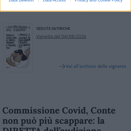
Data Deletion
Data Access
Privacy and Cookie Policy
Leggi i commenti
SEDUTE SATIRICHE
Vignetta del 04/08/2026
Vai all'archivio delle vignette
Commissione Covid, Conte
non può più scappare: la
DIRETTA dell’audizione