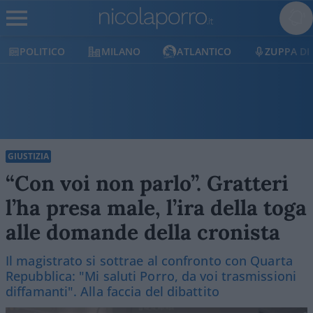
POLITICO
MILANO
ATLANTICO
ZUPPA DI
GIUSTIZIA
“Con voi non parlo”. Gratteri
l’ha presa male, l’ira della toga
alle domande della cronista
Il magistrato si sottrae al confronto con Quarta
Repubblica: "Mi saluti Porro, da voi trasmissioni
diffamanti". Alla faccia del dibattito