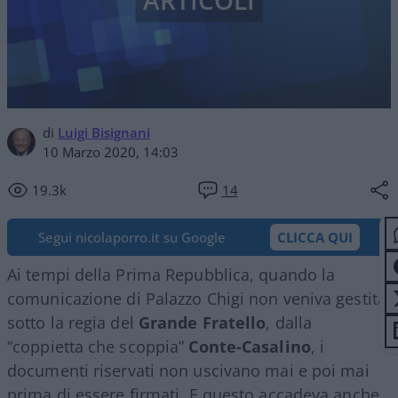
ARTICOLI
di
Luigi Bisignani
10 Marzo 2020, 14:03
19.3k
14
Segui nicolaporro.it su Google
CLICCA QUI
Ai tempi della Prima Repubblica, quando la
comunicazione di Palazzo Chigi non veniva gestita,
sotto la regia del
Grande Fratello
, dalla
“coppietta che scoppia”
Conte-Casalino
, i
documenti riservati non uscivano mai e poi mai
prima di essere firmati. E questo accadeva anche