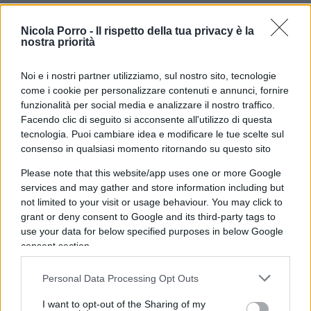
gabinetto, oggi Segretario generale, nonché del
responsabile del DAG, Dipartimento degli affari
Nicola Porro -
Il rispetto della tua privacy è la
nostra priorità
giuridici. Tradizionalmente giuristi di valore,
riconosciuti come tali da tutta l’Amministrazione
Noi e i nostri partner utilizziamo, sul nostro sito, tecnologie
Pubblica, capaci anche di coordinare l’attività dei
come i cookie per personalizzare contenuti e annunci, fornire
colleghi degli altri ministeri. Per non sembrare
funzionalità per social media e analizzare il nostro traffico.
nostalgici della Prima Repubblica, va evidenziato
Facendo clic di seguito si acconsente all'utilizzo di questa
tecnologia. Puoi cambiare idea e modificare le tue scelte sul
che anche nella Seconda, con Gianni Letta,
consenso in qualsiasi momento ritornando su questo sito
Sottosegretario alla Presidenza del Consiglio, e
Please note that this website/app uses one or more Google
con Antonio Catricalà, prima, e Mauro Masi, poi, a
services and may gather and store information including but
ricoprire l’incarico di Segretario generale di
not limited to your visit or usage behaviour. You may click to
Palazzo Chigi, mai sono avvenute fughe di notizie
grant or deny consent to Google and its third-party tags to
clamorose come quella di sabato notte.
use your data for below specified purposes in below Google
consent section.
Con il governo Berlusconi, una ritualità,
Personal Data Processing Opt Outs
apprezzata da tutti e oggi rimpianta, era la
I want to opt-out of the Sharing of my