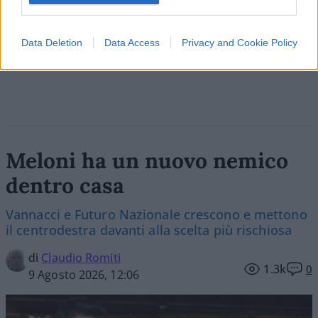
Data Deletion
Data Access
Privacy and Cookie Policy
Vai all'archivio delle vignette
Meloni ha un nuovo nemico
dentro casa
Vannacci e Futuro Nazionale crescono e mettono
il centrodestra davanti alla scelta più rischiosa
di
Claudio Romiti
1.3k
0
9 Agosto 2026, 12:06