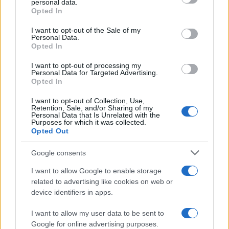
riunione di pre-consiglio nella Sala Verde al terzo
personal data.
Opted In
piano di
Palazzo Chigi
che deve il suo nome al
colore della tappezzeria che ricopre pareti e sedie
I want to opt-out of the Sale of my
Personal Data.
volta a concertare, in anticipo e nei dettagli, i
Opted In
provvedimenti da approvare nella seduta del
I want to opt-out of processing my
Consiglio dei Ministri.
Personal Data for Targeted Advertising.
Opted In
I want to opt-out of Collection, Use,
Retention, Sale, and/or Sharing of my
Così come avviene ancora oggi per le
Personal Data that Is Unrelated with the
Purposes for which it was collected.
approvazioni delle delibere dei consigli di
Opted Out
amministrazione delle società. Nella Prima
Google consents
Repubblica, ai tempi della carta carbone e del fax,
prima dell’avvento dell’email o di whatsapp, gli
I want to allow Google to enable storage
related to advertising like cookies on web or
uffici di Palazzo Chigi, se dovevano mandare
device identifiers in apps.
bozze in giro, usavano le piccole accortezze del
buon padre di famiglia: in primo luogo, mai carta
I want to allow my user data to be sent to
intestata né date, né tantomeno le premesse. Solo
Google for online advertising purposes.