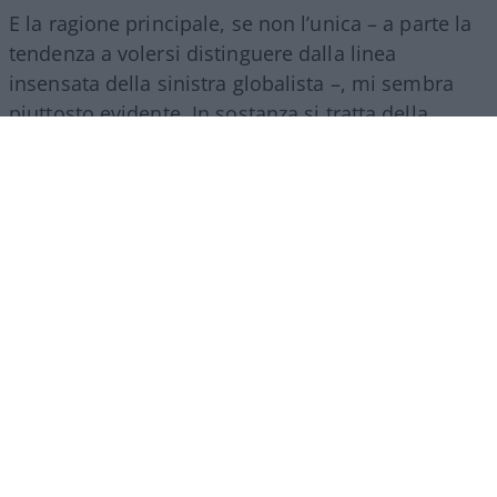
E la ragione principale, se non l’unica – a parte la
tendenza a volersi distinguere dalla linea
insensata della sinistra globalista –, mi sembra
piuttosto evidente. In sostanza si tratta della
presenza di un grosso elefante nella stanza
dell’attuale maggioranza: il generale Vannacci e il
suo partito fresco di giornata,
Futuro Nazional
e,
che tiene la stessa maggioranza con il fiato sul
collo.
La rapida crescita nei sondaggi di questo
ennesimo, nuovo soggetto politico – in quanto
nuovo gode di un grande vantaggio in Italia, così
come accadde al
Movimento 5 Stelle
– comincia
a preoccupare seriamente le forze al governo, le
quali si trovano nella scomoda condizione di