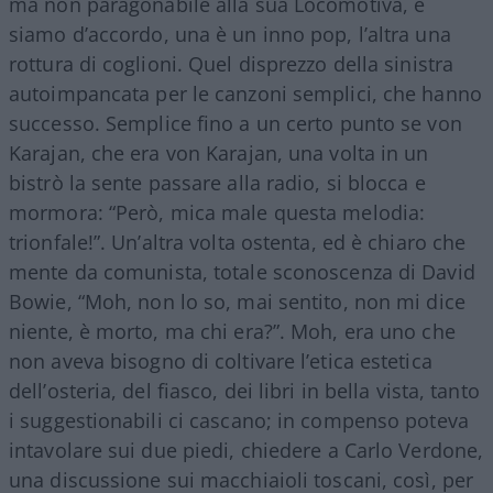
ma non paragonabile alla sua Locomotiva, e
siamo d’accordo, una è un inno pop, l’altra una
rottura di coglioni. Quel disprezzo della sinistra
autoimpancata per le canzoni semplici, che hanno
successo. Semplice fino a un certo punto se von
Karajan, che era von Karajan, una volta in un
bistrò la sente passare alla radio, si blocca e
mormora: “Però, mica male questa melodia:
trionfale!”. Un’altra volta ostenta, ed è chiaro che
mente da comunista, totale sconoscenza di David
Bowie, “Moh, non lo so, mai sentito, non mi dice
niente, è morto, ma chi era?”. Moh, era uno che
non aveva bisogno di coltivare l’etica estetica
dell’osteria, del fiasco, dei libri in bella vista, tanto
i suggestionabili ci cascano; in compenso poteva
intavolare sui due piedi, chiedere a Carlo Verdone,
una discussione sui macchiaioli toscani, così, per