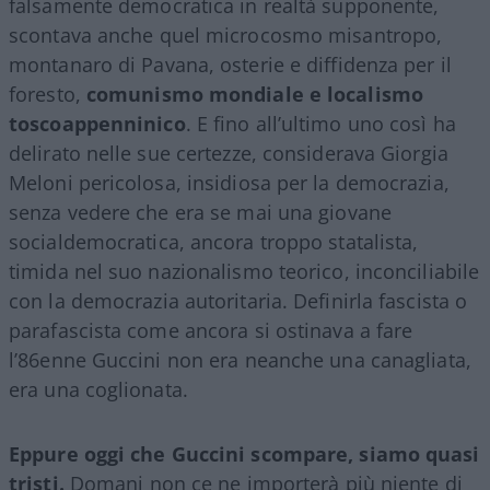
falsamente democratica in realtà supponente,
scontava anche quel microcosmo misantropo,
montanaro di Pavana, osterie e diffidenza per il
foresto,
comunismo mondiale e localismo
toscoappenninico
. E fino all’ultimo uno così ha
delirato nelle sue certezze, considerava Giorgia
Meloni pericolosa, insidiosa per la democrazia,
senza vedere che era se mai una giovane
socialdemocratica, ancora troppo statalista,
timida nel suo nazionalismo teorico, inconciliabile
con la democrazia autoritaria. Definirla fascista o
parafascista come ancora si ostinava a fare
l’86enne Guccini non era neanche una canagliata,
era una coglionata.
Eppure oggi che Guccini scompare, siamo quasi
tristi.
Domani non ce ne importerà più niente di