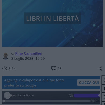
LIBRI IN LIBERTÀ
di
Rino Cammilleri
8 Luglio 2023, 15:00
8.6k
28
Aggiungi nicolaporro.it alle tue fonti
CLICCA QUI
preferite su Google
Ascolta l'articolo
0:00
/
--:--