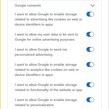
conclude la Brambilla – è scaduto anche il termine
Google consents
per la presentazione di memorie. Manca solo la
I want to allow Google to enable storage
decisione del tribunale”.
related to advertising like cookies on web or
device identifiers in apps.
I want to allow my user data to be sent to
Google for online advertising purposes.
I want to allow Google to send me
personalized advertising.
I want to allow Google to enable storage
related to analytics like cookies on web or
device identifiers in apps.
I want to allow Google to enable storage
related to functionality of the website or app.
Già, come ci sforziamo di ripetere anche nel
I want to allow Google to enable storage
nostro piccolo, malgrado tutte le presunte carenze
related to personalization.