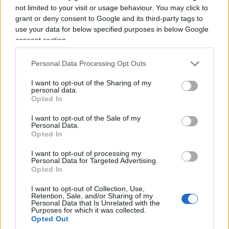
not limited to your visit or usage behaviour. You may click to
Multo dura la posizione della Brambilla, che già in
grant or deny consent to Google and its third-party tags to
passato aveva espresso molte perplessità in
use your data for below specified purposes in below Google
merito all’allontanamento dei bambini, che per la
consent section.
cronaca vivono in cattività da quasi nove mesi.
Personal Data Processing Opt Outs
“Per i bambini della ‘famiglia nel bosco’ l’incubo
sembra non finire mai – scrive in una nota la
I want to opt-out of the Sharing of my
personal data.
deputata -. Hanno già passato il Natale lontano
Opted In
dai loro genitori e ora rischiano di passare in casa
I want to opt-out of the Sale of my
famiglia anche il Ferragosto. Nonostante il
Personal Data.
Opted In
difensore abbia presentato per tempo, il 25
giugno, l’istanza di ricongiungimento,
il Tribunale
I want to opt-out of processing my
Personal Data for Targeted Advertising.
per i minorenni dell’Aquila non si è ancora
Opted In
pronunciato
. È assurdo che le sofferenze dei
I want to opt-out of Collection, Use,
piccoli Trevallion, oltre che di papà Nathan e
Retention, Sale, and/or Sharing of my
Personal Data that Is Unrelated with the
mamma Catherine, debbano essere prolungate
Purposes for which it was collected.
oltre ogni limite ragionevole. A quanto risulta –
Opted Out