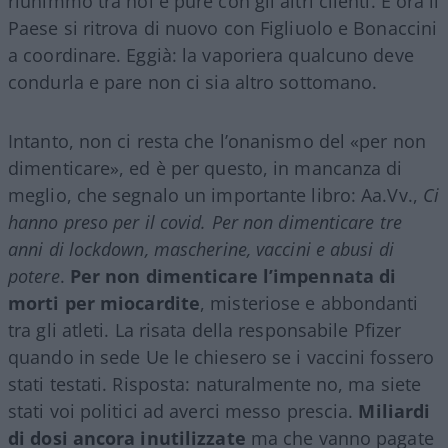
riunimmo tra noi e pure con gli altri clienti. E ora il
Paese si ritrova di nuovo con Figliuolo e Bonaccini
a coordinare. Eggià: la vaporiera qualcuno deve
condurla e pare non ci sia altro sottomano.
Intanto, non ci resta che l’onanismo del «per non
dimenticare», ed è per questo, in mancanza di
meglio, che segnalo un importante libro: Aa.Vv.,
Ci
hanno preso per il covid. Per non dimenticare tre
anni di lockdown, mascherine, vaccini e abusi di
potere
.
Per non dimenticare l’impennata di
morti per miocardite
, misteriose e abbondanti
tra gli atleti. La risata della responsabile Pfizer
quando in sede Ue le chiesero se i vaccini fossero
stati testati. Risposta: naturalmente no, ma siete
stati voi politici ad averci messo prescia.
Miliardi
di dosi ancora inutilizzate
ma che vanno pagate