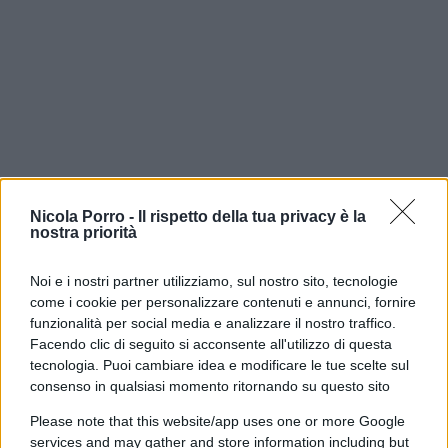
Nicola Porro -
Il rispetto della tua privacy è la
nostra priorità
Mentre prosegue l’attesa per l’esito dell’istanza di
ricongiungimento della cosiddetta
famiglia nel
Noi e i nostri partner utilizziamo, sul nostro sito, tecnologie
come i cookie per personalizzare contenuti e annunci, fornire
bosco
(da quel che si sa i giudici sono entrato in
funzionalità per social media e analizzare il nostro traffico.
camera di consiglio il 23 luglio scorso), scende in
Facendo clic di seguito si acconsente all'utilizzo di questa
campo la deputata forzista
Michela Vittoria
tecnologia. Puoi cambiare idea e modificare le tue scelte sul
Brambilla,
presidente della Commissione
consenso in qualsiasi momento ritornando su questo sito
parlamentare per l’infanzia e l’adolescenza.
Please note that this website/app uses one or more Google
services and may gather and store information including but