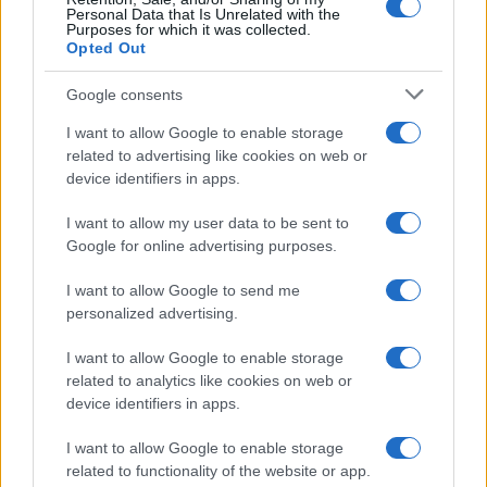
Personal Data that Is Unrelated with the
e, sotto di lui, il ministro male in arnese Speranza
Purposes for which it was collected.
che adesso vuole siringare tutta la scuola, fino
Opted Out
all’asilo nido, banchi compresi, e, intorno a questi,
Google consents
l’allegra accolita dei televirologi da gambetta
I want to allow Google to enable storage
accavallata, che virologi non lo sono manco per
related to advertising like cookies on web or
gnente, sono varia disumanità e dicono: ma quali
device identifiers in apps.
vacanze, ma state a casa, che arriva la variante
teta e farà un milione di morti al giorno, siete
I want to allow my user data to be sent to
Google for online advertising purposes.
sorci, siete porci ed altre amenità in tinta. E la
sensazione è che, dopo 18 mesi, siamo ancora
I want to allow Google to send me
solo all’inizio.
personalized advertising.
I want to allow Google to enable storage
Aria di golpe
related to analytics like cookies on web or
device identifiers in apps.
Il migliore dei regimi possibili. Dite che non vi va
I want to allow Google to enable storage
bene? Che ne avete piene le scatole e non
related to functionality of the website or app.