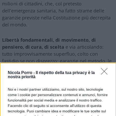
milioni di cittadini, che, col pretesto
dell’emergenza sanitaria, ha fatto strame delle
garanzie previste nella Costituzione più decrepita
del mondo.
Libertà fondamentali, di movimento, di
pensiero, di cura, di scelta
e via articolando:
tutto improvvisamente superfluo, colto con
fastidio se non disprezzo; garanzie nel metodo, le
leggi che limitano, che obbligano, che proibiscono
Nicola Porro -
Il rispetto della tua privacy è la
in profondità da adottare con procedura speciale,
nostra priorità
supergarantita e non con tracotanti dpcm, di
colpo vengono percepite, additate come ostacoli
Noi e i nostri partner utilizziamo, sul nostro sito, tecnologie
agli obiettivi del manovratore. E basta, con questo
come i cookie per personalizzare contenuti e annunci, fornire
funzionalità per social media e analizzare il nostro traffico.
semestre bianco che depriva il potere del Capo
Facendo clic di seguito si acconsente all'utilizzo di questa
dello Stato! Ma lasciategli fare un po’ quello che
tecnologia. Puoi cambiare idea e modificare le tue scelte sul