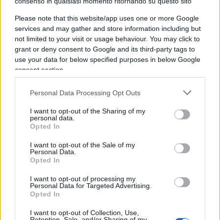
vuole, se quello che vuole coincide con quello che
consenso in qualsiasi momento ritornando su questo sito
vogliamo noi. Mica siamo più ai tempi del
Please note that this website/app uses one or more Google
Caimano, del Duce, del Puttaniere che voleva
services and may gather and store information including but
not limited to your visit or usage behaviour. You may click to
instaurare una teledittatura fondata sulla mafia:
grant or deny consent to Google and its third-party tags to
siamo nella stagione dei buoni per autonomina, e
use your data for below specified purposes in below Google
i buoni garantiscono per loro. Un po’, anzi tanto,
consent section.
come i magistrati che infatti hanno quasi tutti la
toga del colore giusto: giudici di servizio, pure
Personal Data Processing Opt Outs
loro.
I want to opt-out of the Sharing of my
personal data.
Opted In
Sorreggere Matterella, tener su
I want to opt-out of the Sale of my
Draghi
Personal Data.
Opted In
I want to opt-out of processing my
Personal Data for Targeted Advertising.
Sorreggere il canuto Mattarella per tener su il
Opted In
tecnocrate Draghi con le sue fobie, le sue
I want to opt-out of Collection, Use,
ossessioni, i suoi greenpass “che salvano le vite”,
Retention, Sale, and/or Sharing of my