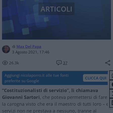
ARTICOLI
di
Max Del Papa
3 Agosto 2021, 17:46
26.3k
37
Aggiungi nicolaporro.it alle tue fonti
CLICCA QUI
preferite su Google
“Costituzionalisti di servizio”, li chiamava
Giovanni Sartori
, che poteva permettersi di fare
la carogna visto che era il maestro di tutti loro – e
servizi non ne prestava a nessuno, tranne al