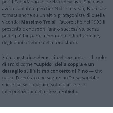
per il Capodanno in diretta televisiva. Che cosa
aveva cantato e perché? Nell’intervista, Fabiola è
tornata anche su un altro protagonista di quella
vicenda:
Massimo Troisi
, l’attore che nel 1993 li
presentò e che morì l’anno successivo, senza
poter più far parte, nemmeno indirettamente,
degli anni a venire della loro storia.
È da questi due elementi del racconto — il ruolo
di Troisi come
“Cupido” della coppia
e
un
dettaglio sull’ultimo concerto di Pino
— che
nasce l’esercizio che segue: un “cosa sarebbe
successo se” costruito sulle parole e le
interpretazioni della stessa Fabiola.