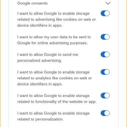
l’illegittimità di un simile provvedimento. Quando
Google consents
si mette qualcuno in galera, il principio è
I want to allow Google to enable storage
innocente fino a prova contraria. Ecco, per
related to advertising like cookies on web or
giustificare il
coprifuoco
bisognerebbe dare prova
device identifiers in apps.
assoluta e incontrovertibile della sua efficacia.
I want to allow my user data to be sent to
Siccome non lo hanno mai fatto, e mai lo faranno,
Google for online advertising purposes.
questo sarebbe sufficiente per dimostrarne
l’assoluta illegittimità. In Parlamento dovrebbero
I want to allow Google to send me
personalized advertising.
dare battaglia su questo».
I want to allow Google to enable storage
#COPRIFUOCO
#GOVERNO
#LIBERTÀ
related to analytics like cookies on web or
device identifiers in apps.
#MARIA STELLA GELMINI
I want to allow Google to enable storage
Pagina
PAGINA
related to functionality of the website or app.
Precedente
SUCCESSIVA
I want to allow Google to enable storage
related to personalization.
43