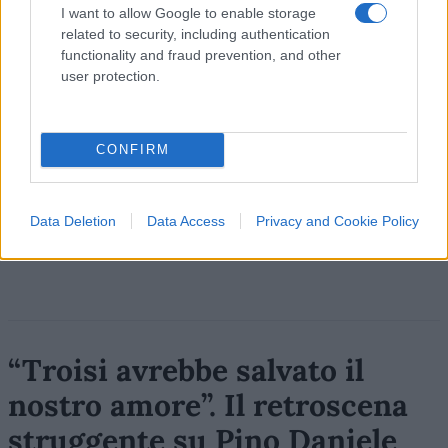
I want to allow Google to enable storage
Leggi i commenti
related to security, including authentication
functionality and fraud prevention, and other
user protection.
SEDUTE SATIRICHE
Vignetta del 04/08/2026
CONFIRM
Vai all'archivio delle vignette
Data Deletion
Data Access
Privacy and Cookie Policy
“Troisi avrebbe salvato il
nostro amore”. Il retroscena
struggente su Pino Daniele