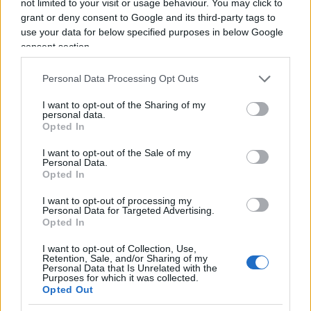
not limited to your visit or usage behaviour. You may click to
Non si può scrivere meglio di Michele Silenzi:
grant or deny consent to Google and its third-party tags to
«Nell’era dei big data e della trasparenza, dove
use your data for below specified purposes in below Google
consent section.
sono i dati e le analisi statistiche che provano, in
modo che dovrebbe essere incontrovertibile data
Personal Data Processing Opt Outs
la rigidità delle misure e la loro
incostituzionalità giustificata da uno stato
I want to opt-out of the Sharing of my
personal data.
d’eccezione
, l’effettiva efficacia (rispetto ai costi
Opted In
assolutamente evidenti e incalcolabili in termini
I want to opt-out of the Sale of my
economici, sociali, psicologici, relazionali) del
Personal Data.
Opted In
coprifuoco? È imperativo rispondere a questa
domanda. Se non si è in grado di rispondere in
I want to opt-out of processing my
Personal Data for Targeted Advertising.
modo chiarissimo e incontrovertibile significa che
Opted In
i dati a disposizione non sono sufficienti, che non
I want to opt-out of Collection, Use,
dimostrano l’efficacia della misura, e questo è
Retention, Sale, and/or Sharing of my
Personal Data that Is Unrelated with the
sufficiente, in un mondo che dovrebbe essere
Purposes for which it was collected.
Opted Out
razionale e che si basa sulla scienza, a dimostrare