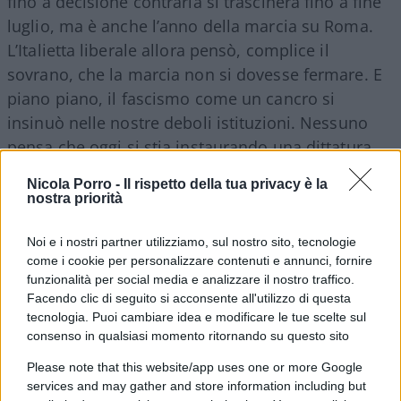
fino a decisione contraria si trascinerà fino a fine
luglio, ma è anche l’anno della marcia su Roma.
L’Italietta liberale allora pensò, complice il
sovrano, che la marcia non si dovesse fermare. E
piano piano, il fascismo come un cancro si
insinuò nelle nostre deboli istituzioni. Nessuno
pensa che oggi si stia instaurando una dittatura.
Ciò che succede è quasi peggio. La politica è
Nicola Porro -
Il rispetto della tua privacy è la
talmente fiacca che contro di essa marcia
nostra priorità
qualsiasi piccolo potere costituito. I magistrati, lo
ha scritto benissimo
Alessandro Sallusti
su
Noi e i nostri partner utilizziamo, sul nostro sito, tecnologie
come i cookie per personalizzare contenuti e annunci, fornire
queste colonne, fanno i comodi loro e il
funzionalità per social media e analizzare il nostro traffico.
centrodestra è lì che guarda. E i virologi
Facendo clic di seguito si acconsente all'utilizzo di questa
altrettanto. Hanno dettato l’agenda e la politica
tecnologia. Puoi cambiare idea e modificare le tue scelte sul
consenso in qualsiasi momento ritornando su questo sito
non ha il coraggio di assumersi una
responsabilità.
Please note that this website/app uses one or more Google
services and may gather and store information including but