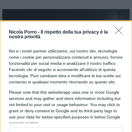
Video
Player
Nicola Porro -
Il rispetto della tua privacy è la
nostra priorità
Noi e i nostri partner utilizziamo, sul nostro sito, tecnologie
come i cookie per personalizzare contenuti e annunci, fornire
funzionalità per social media e analizzare il nostro traffico.
Facendo clic di seguito si acconsente all'utilizzo di questa
00:00
01:28
tecnologia. Puoi cambiare idea e modificare le tue scelte sul
consenso in qualsiasi momento ritornando su questo sito
Sia dal punto di vista umano che politico, non
Please note that this website/app uses one or more Google
poteva non esserci negli accordi un capitolo
services and may gather and store information including but
not limited to your visit or usage behaviour. You may click to
riservato a
forniture mediche
destinate alla
grant or deny consent to Google and its third-party tags to
popolazione palestinese della Cisgiordania e della
use your data for below specified purposes in below Google
Striscia di Gaza. Per questo motivo, e anche nella
consent section.
speranza di una normalizzazione dei rapporti