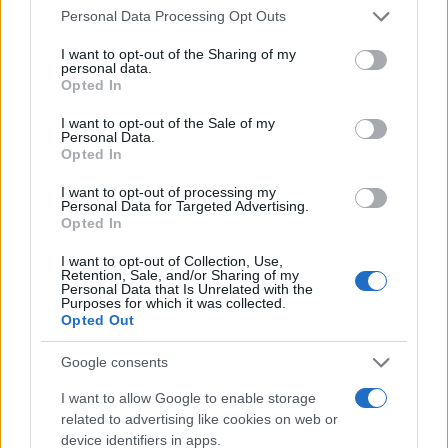
diplomatici con gli Emirati Arabi, Israele ha dato il
Personal Data Processing Opt Outs
permesso all’atterraggio, alle ore 21:39 del
I want to opt-out of the Sharing of my
personal data.
19/05/2020 all’aeroporto internazionale Ben
Opted In
Gurion di Tel Aviv, di un aereo cargo emiratino
I want to opt-out of the Sale of my
che portava aiuti sanitari che il governo di Abu
Personal Data.
Dhabi voleva donare alla popolazione palestinese.
Opted In
I want to opt-out of processing my
Personal Data for Targeted Advertising.
Opted In
I want to opt-out of Collection, Use,
Retention, Sale, and/or Sharing of my
Personal Data that Is Unrelated with the
Purposes for which it was collected.
Opted Out
Google consents
I want to allow Google to enable storage
related to advertising like cookies on web or
device identifiers in apps.