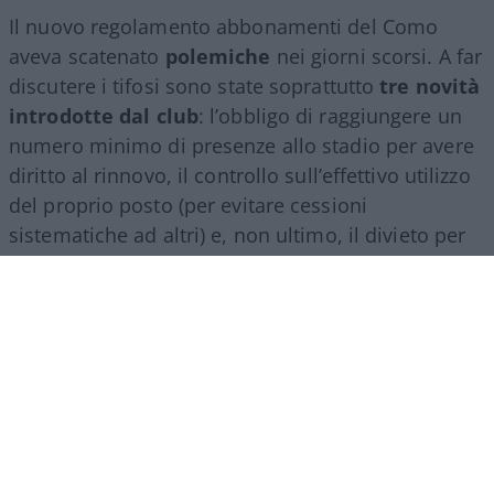
Il nuovo regolamento abbonamenti del Como
aveva scatenato
polemiche
nei giorni scorsi. A far
discutere i tifosi sono state soprattutto
tre novità
introdotte dal club
: l’obbligo di raggiungere un
numero minimo di presenze allo stadio per avere
diritto al rinnovo, il controllo sull’effettivo utilizzo
del proprio posto (per evitare cessioni
sistematiche ad altri) e, non ultimo, il divieto per
gli abbonati di indossare i colori della squadra
avversaria. Regole percepite da molti come troppo
invasive nei confronti di chi un titolo d’accesso lo
ha comunque pagato di tasca propria e che hanno
alimentato il sospetto (poi rivelatosi in parte
infondato) che il club potesse arrivare a ritirare
l’abbonamento nel corso della stessa stagione.