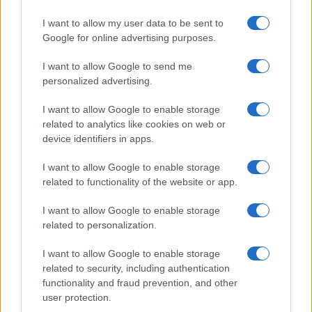
I want to allow my user data to be sent to
Google for online advertising purposes.
Ma c’è un ma. Anche se
Omar Barghouti
, il
I want to allow Google to send me
grande guru del Bds, l’organizzazione per il
personalized advertising.
boicottaggio, il disinvestimento e le sanzioni
I want to allow Google to enable storage
contro Israele, dopo aver ribadito in un video dal
related to analytics like cookies on web or
vivo la condanna alla “normalizzazione” dei
device identifiers in apps.
rapporti con lo Stato Ebraico, aveva aggiunto, con
I want to allow Google to enable storage
tanti saluti al boicottaggio duro e puro di cui è
related to functionality of the website or app.
stato il portabandiera fino al momento in cui il
virus si è affacciato in Medioriente, che usare
I want to allow Google to enable storage
related to personalization.
dispositivi medici provenienti da Israele, o un
eventuale vaccino scoperto in Israele, non
I want to allow Google to enable storage
sarebbe stato un problema, altri esponenti del
related to security, including authentication
mondo arabo hanno preso strade diverse.
functionality and fraud prevention, and other
user protection.