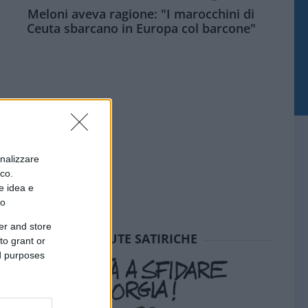
Meloni aveva ragione: "I marocchini di
Ceuta sbarcano in Europa col barcone"
onalizzare
ico.
e idea e
to
er and store
SEDUTE SATIRICHE
to grant or
ed purposes