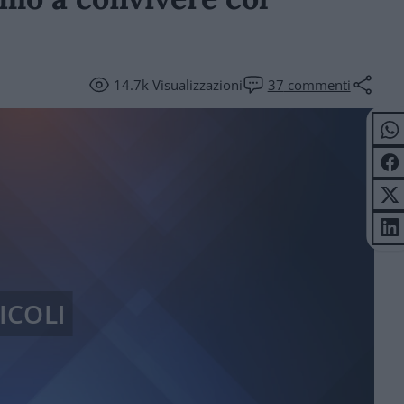
14.7k
Visualizzazioni
37
commenti
ICOLI