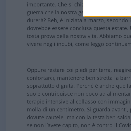
importante. Che si chiama
Coronavirus
.
guerra che la nostra generazione dovrà c
durerà? Beh, è iniziata a marzo, secondo i 
dovrebbe essere conclusa questa estate. 
tosta prova della nostra vita. Abbiamo due 
vivere negli incubi, come leggo continuam
Oppure restare coi piedi per terra, reagire,
confortarci, mantenere ben stretta la barr
soprattutto dignità. Perché è anche quell
suo e contribuisce non poco ad alimenta
terapie intensive al collasso con immagin
molla di un centimetro. Si guarda avanti, po
dovute cautele, ma con la testa ben salda 
se non l’avete capito, non è contro il Cov