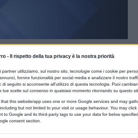
rro -
Il rispetto della tua privacy è la nostra priorità
CLICCA QUI
ri partner utilizziamo, sul nostro sito, tecnologie come i cookie per pers
nte immaginato di dover affrontare un
annunci, fornire funzionalità per social media e analizzare il nostro traff
amo attraversando in questo momento. Chi
 di seguito si acconsente all'utilizzo di questa tecnologia. Puoi cambiar
 affrontare carestie, o difenderci
e tue scelte sul consenso in qualsiasi momento ritornando su questo si
e? Nessuno. Eppure la storia parla chiaro.
 that this website/app uses one or more Google services and may gath
including but not limited to your visit or usage behaviour. You may click 
 to Google and its third-party tags to use your data for below specifi
ogle consent section.