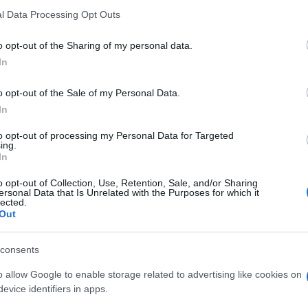
battevano la prima guerra mondiale, e i
l Data Processing Opt Outs
nostri bisavoli le guerre di Indipendenza, i
mo arrivare sino al Medioevo e alle guerre
o opt-out of the Sharing of my personal data.
ni. Qualunque generazione sia nata prima di
In
a guerra. O delle grandi carestie. Che
o opt-out of the Sale of my Personal Data.
o l’idea. Bere dalle pozzanghere e mangiare
In
vi, per migliaia di anni.
to opt-out of processing my Personal Data for Targeted
ing.
endicite, e di millemila patologie batteriche
In
 di 48 anni, 130 anni fa. Che è l’altro ieri.
o opt-out of Collection, Use, Retention, Sale, and/or Sharing
ersonal Data that Is Unrelated with the Purposes for which it
se ti pungeva una zanzara, di parto se il feto
lected.
bia attanagliato tutte le generazioni, che
Out
so quante altre ragioni. Eppure. Eppure i
i?Andavano a dormire con la consapevolezza
consents
uerra per difendere un Papa, un Re, o un
o allow Google to enable storage related to advertising like cookies on
evice identifiers in apps.