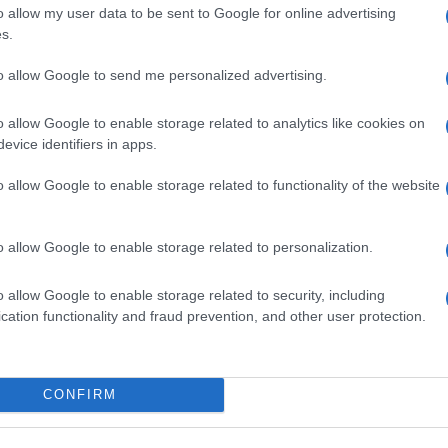
o allow my user data to be sent to Google for online advertising
s.
mente un dato di fatto, lo status quo, era
to allow Google to send me personalized advertising.
n fretta. Ed è stato così da sempre, finché
 tra i tanti problemi del vivere comune,
o allow Google to enable storage related to analytics like cookies on
respirata un nanosecondo. Siamo la
evice identifiers in apps.
e il caso ce lo ricordassimo una volta per
o allow Google to enable storage related to functionality of the website
ensando a dove andare in vacanza o che
an l’Inter e la Juventus, e Sanremo e il
’aperitivo e il tatuaggio e Ibiza e Formentera
o allow Google to enable storage related to personalization.
erò.
o allow Google to enable storage related to security, including
cation functionality and fraud prevention, and other user protection.
ra, durissima. Che, attenzione, avrebbe
CONFIRM
i dei nostri avi di cui sopra…ma che
i dalla paura è certamente una prova