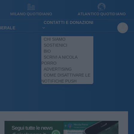
MILANO QUOTIDIANO
ATLANTICO QUOTIDIANO
CONTATTI E DONAZIONI
IBERALE
CHI SIAMO
SOSTIENICI
BIO
SCRIVI A NICOLA
PORRO
ADVERTISING
COME DISATTIVARE LE
NOTIFICHE PUSH