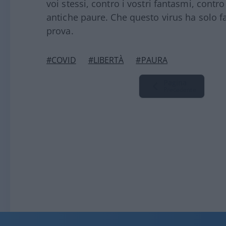
voi stessi, contro i vostri fantasmi, contr
antiche paure. Che questo virus ha solo f
prova.
#COVID
#LIBERTÀ
#PAURA
Pagina
Precedente