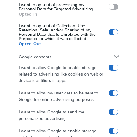
I want to opt-out of processing my
Personal Data for Targeted Advertising.
JACQUELINE
Opted In
10 Novembre 2025, 17:07 17:07
I want to opt-out of Collection, Use,
Retention, Sale, and/or Sharing of my
Basita che un simile personaggio occupi quel posto. Mi fa
Personal Data that Is Unrelated with the
Purposes for which it was collected.
schifo.
Opted Out
E l’intervista sul corriere la evito proprio.
Google consents
Rispondi
I want to allow Google to enable storage
related to advertising like cookies on web or
device identifiers in apps.
Carica altri commenti
I want to allow my user data to be sent to
Google for online advertising purposes.
I want to allow Google to send me
personalized advertising.
I want to allow Google to enable storage