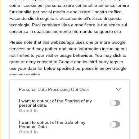
come i cookie per personalizzare contenuti e annunci, fornire
funzionalità per social media e analizzare il nostro traffico.
Fabio Bertoncelli
Facendo clic di seguito si acconsente all'utilizzo di questa
10 Novembre 2025, 21:34 21:34
tecnologia. Puoi cambiare idea e modificare le tue scelte sul
consenso in qualsiasi momento ritornando su questo sito
La volpe Albanese ha capito che, per farsi notare ed essere
eletta, le conviene urlare bestialità: sono perfette per
Please note that this website/app uses one or more Google
accalappiare il voto dei sinistrati.
services and may gather and store information including but
not limited to your visit or usage behaviour. You may click to
grant or deny consent to Google and its third-party tags to
Rispondi
use your data for below specified purposes in below Google
consent section.
Cristina L.
Personal Data Processing Opt Outs
10 Novembre 2025, 20:30 20:30
I want to opt-out of the Sharing of my
Qualcuno puo’ spiegare a ‘sto genio e a tutti i minus habens
personal data.
che la sostengono che Israele non occupa piu’ Gaza dal
Opted In
2005, 20 anni fa?
I want to opt-out of the Sale of my
Personal Data.
Opted In
Rispondi