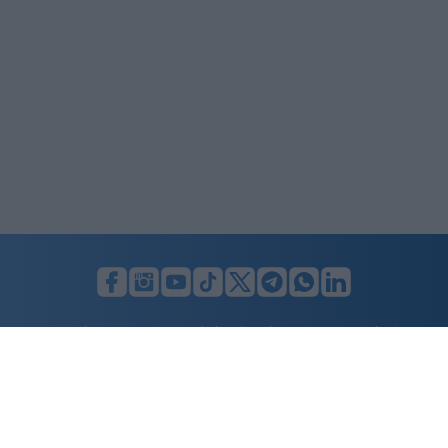
LUNIFIN S.r.l. a socio unico. Sede legale Milano, Largo F. Richini, 2/A,
20122 (MI), C.F./P.Iva en. 07174900154, REA cap. soc. euro 10.000,00
i.v.
Home
Advertising
Condizioni d’uso
Privacy Policy
Cookie policy
Cambia il consenso ai cookie