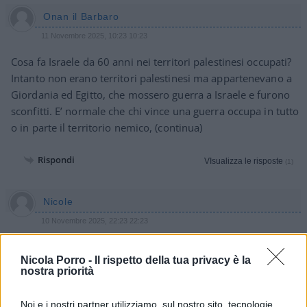
Onan il Barbaro
11 Novembre 2025, 10:23 10:23
Cosa fa Israele da 60 anni nei territori palestinesi occupati?
Intanto non erano territori palestinesi ma appartenevano a
Giordania ed Egitto, che mossero guerra a Israele e furono
sconfitti. E’ normale che chi vince una guerra occupa in tutto
o in parte il territorio nemico, (continua)
Rispondi
VIsualizza le risposte
(1)
Nicole
10 Novembre 2025, 22:23 22:23
Pietra miliare ad Oxford una sua pubblicazione? Che
Nicola Porro -
Il rispetto della tua privacy è la
modestia!
nostra priorità
Rispondi
Noi e i nostri partner utilizziamo, sul nostro sito, tecnologie