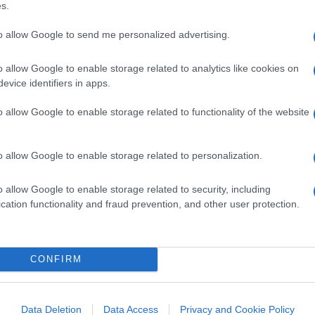
s.
ersone partendo dal basso, anziché dall’alto,
erticale.
to allow Google to send me personalized advertising.
o allow Google to enable storage related to analytics like cookies on
evice identifiers in apps.
i teste e di costi ma uno che cambia il
o allow Google to enable storage related to functionality of the website
ortamenti organizzativi dei singoli. Tutti
cavi, abbattevano i costi in modo lineare, o
etti di fusioni, infine continui cambi di
o allow Google to enable storage related to personalization.
ake che non esisteva. Risultati? Nulli, anzi
uesti erano insufficienti. Poi passavi
o allow Google to enable storage related to security, including
cation functionality and fraud prevention, and other user protection.
 part time, al
restyling
del giornale, infine
rdita dei lettori era costante e progressiva,
del settore.
CONFIRM
ssuno, pubblicai un’autointervista. Usai
nnovamento in corso della flotta militare Usa.
Data Deletion
Data Access
Privacy and Cookie Policy