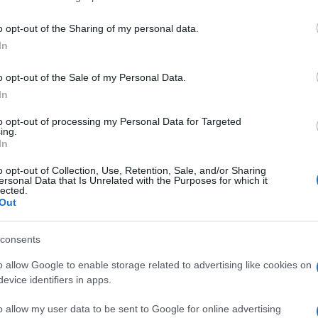
o opt-out of the Sharing of my personal data.
 Franco hanno ampliato l’azienda di famiglia
In
 successive, di altre aziende di media
 poi cedettero a
Fiat
. Qua i loro destini
o opt-out of the Sale of my Personal Data.
In
riale dell’ingegner Carlo, come lo
i (a Torino i Re si chiamavano per nome) è
to opt-out of processing my Personal Data for Targeted
ing.
 drammatiche, costose, scivolate. Non
In
lla sua vita, il rigore manageriale in questi
o opt-out of Collection, Use, Retention, Sale, and/or Sharing
 da una componente romantica, una specie di
ersonal Data that Is Unrelated with the Purposes for which it
lected.
Out
llo Zafferano feci, a titolo personale, uno
consents
el 2016, sulla crisi dei giornali. Mi ero
o allow Google to enable storage related to advertising like cookies on
o progressivamente degradare. Osservavo
evice identifiers in apps.
’opposto di quello che si doveva fare, ma
o allow my user data to be sent to Google for online advertising
n
ottuso taglio dei costi
senza uno straccio