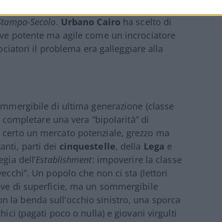
 corazzata
Repubblica
, creando una portaerei
Stampa-Secolo
.
Urbano Cairo
ha scelto di
ave potente ma agile come un incrociatore
ociatori il problema era galleggiare alla
sommergibile di ultima generazione (classe
 e completare una vera “bipolarità” di
 certo un mercato potenziale, grezzo ma
nti, parti dei
cinquestelle
, della
Lega
e
gia dell’
Establishment
: impoverire la classe
ecchi”. Un popolo che non ci sta (lettori
ave di superficie, ma un sommergibile
 la benda sull’occhio sinistro, una sporca
hici (pagati poco o nulla) e giovani virgulti