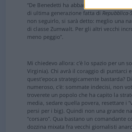
“De Benedetti ha abbandonato la vecchia
di ultima generazione fatta di
Repubblica-
non seguirlo, si sarà detto: meglio una n
di classe Zumwalt. Per gli altri vecchi incr
meno peggio”.
Mi chiedevo allora: c’è lo spazio per un 
Virginia). Chi avrà il coraggio di puntarci
quest’epoca strategicamente bastarda? Di
numeroso, c’è: sommate indecisi, non vota
troverete un popolo che ha capito la strate
media, sedare quella povera, resettare i “v
persi per i big). Quindi non una grande n
“corsaro”. Qua bastano un comandante con
dozzina mixata fra vecchi giornalisti anarc