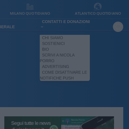
MILANO QUOTIDIANO
ATLANTICO QUOTIDIANO
CONTATTI E DONAZIONI
IBERALE
CHI SIAMO
SOSTIENICI
BIO
SCRIVI A NICOLA
PORRO
ADVERTISING
COME DISATTIVARE LE
NOTIFICHE PUSH