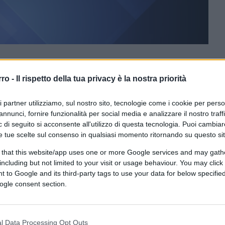
ferite su Google
CLICCA QUI
rro -
Il rispetto della tua privacy è la nostra priorità
 De Benedetti
e i figli Rodolfo, Marco,
ri partner utilizziamo, sul nostro sito, tecnologie come i cookie per pers
svizzero, dove vive) come una saga
annunci, fornire funzionalità per social media e analizzare il nostro traff
 di seguito si acconsente all'utilizzo di questa tecnologia. Puoi cambiar
eciproci “colpi sotto cintura”. Non credo a
e tue scelte sul consenso in qualsiasi momento ritornando su questo si
tti dalla metà degli anni Settanta, conosco
 that this website/app uses one or more Google services and may gath
ersa. Con Carlo ho lavorato insieme nei mitici
including but not limited to your visit or usage behaviour. You may click 
de manager e un grandissimo
deal maker
 to Google and its third-party tags to use your data for below specifi
co, non avendolo mai frequentato). Non
ogle consent section.
no presenti a livelli altissimi nella stessa
l Data Processing Opt Outs