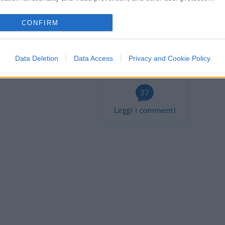
ano l’ammucchiata di vaccinati non
green pass che protestano, legittimamente,
CONFIRM
Data Deletion
Data Access
Privacy and Cookie Policy
37
Leggi i commenti
a Firenze? Così abbiamo
ssari”