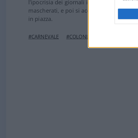
l’ipocrisia dei giornali italiani che elogi
mascherati, e poi si accaniscono sui no 
in piazza.
#CARNEVALE
#COLONIA
“I lavori sulle ferrovie 
spiegato che erano nece