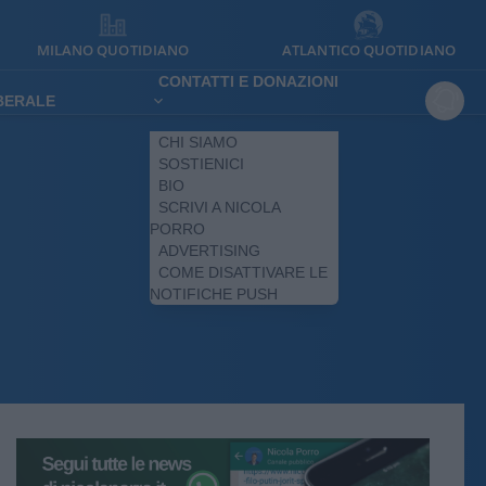
MILANO QUOTIDIANO
ATLANTICO QUOTIDIANO
CONTATTI E DONAZIONI
IBERALE
CHI SIAMO
SOSTIENICI
BIO
SCRIVI A NICOLA
PORRO
ADVERTISING
COME DISATTIVARE LE
NOTIFICHE PUSH