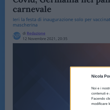
carnevale
Ieri la festa di inaugurazione solo per vaccina
mascherina
di
Redazione
12 Novembre 2021, 20:35
Nicola Po
Noi e i nost
contenuti e 
ES
Facendo clic
modificare l