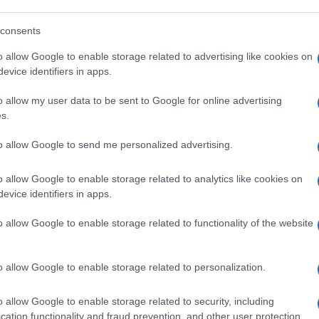
 coprire naso e bocca ed impedire il
consents
o allow Google to enable storage related to advertising like cookies on
evice identifiers in apps.
are un dettaglio, non indifferente, di questa
o allow my user data to be sent to Google for online advertising
ai festeggiamenti fossero
ammessi solo
s.
si, insomma, i no vax di ogni ordine e grado,
to allow Google to send me personalized advertising.
prima avrebbero potuto partecipare alla
“Così siamo completamente protetti”, ha
o allow Google to enable storage related to analytics like cookies on
a apposta dall’Olanda. Ma siamo sicuri?
evice identifiers in apps.
o allow Google to enable storage related to functionality of the website
é in percentuale minore,
anche vaccinati e
re il morbo
. Il siero non è garanzia di
ronaca italiana,
il caso di Martina
o allow Google to enable storage related to personalization.
 è che nonostante l’aumento dei casi la
o allow Google to enable storage related to security, including
 perché vaccinata. Ma soprattutto stupisce
cation functionality and fraud prevention, and other user protection.