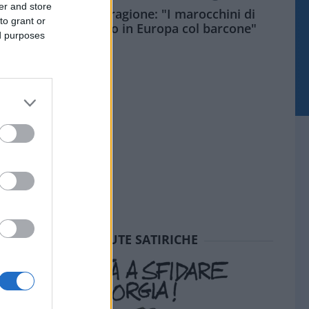
er and store
Meloni aveva ragione: "I marocchini di
to grant or
Ceuta sbarcano in Europa col barcone"
ed purposes
SEDUTE SATIRICHE