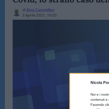
di
Rino Cammilleri
3 Aprile 2021, 16:03
ART
Nicola Po
Noi e i nost
contenuti e 
Facendo clic