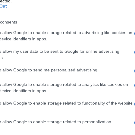
lected.
Out
consents
tato sul
Camerun
, dove succede qualcosa
o allow Google to enable storage related to advertising like cookies on
ine. La specialista Anna Bono sul
evice identifiers in apps.
diana
del primo aprile ha riferito quanto
iaia di persone sono guarite dal
o allow my user data to be sent to Google for online advertising
base di erbe,
Elixir Covid
e
Adsak Covid
,
s.
scovo della capitale economica Douala,
to allow Google to send me personalized advertising.
que si può guarire bevendo tisane? Per la
o a marzo di aver trovato una cura che
o allow Google to enable storage related to analytics like cookies on
s. Subito dopo l’arcidiocesi di Douala ha
evice identifiers in apps.
uitamente i due trattamenti. La gente è
o allow Google to enable storage related to functionality of the website
overate in ospedale si sono procurate la
percentuale di decessi tra le persone colpite
o allow Google to enable storage related to personalization.
il prelato afferma che «abbiamo distribuito il
 sono guarite».