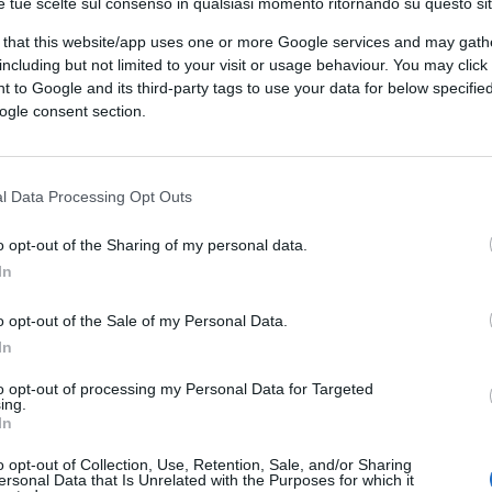
e tue scelte sul consenso in qualsiasi momento ritornando su questo si
 that this website/app uses one or more Google services and may gath
including but not limited to your visit or usage behaviour. You may click 
 to Google and its third-party tags to use your data for below specifi
ogle consent section.
ferite su Google
CLICCA QUI
l Data Processing Opt Outs
e perché in tutta l’Africa i morti per
o opt-out of the Sharing of my personal data.
l’Italia. Capisco che dopo tutti i soldi spesi
In
ntrarsi su questi a tutta manetta, tuttavia
 si potrebbe anche dare. Qualcuno dirà che
o opt-out of the Sale of my Personal Data.
dell’anagrafe e dei numeri. Ma è anche vero
In
umeri (di profughi, malati, affamati,
to opt-out of processing my Personal Data for Targeted
soliti esagerarli, non diminuirli. E in modo
ing.
In
n continente dove le strutture sanitarie (e
sono. Sia come sia, non pare che l’
Oms
si
o opt-out of Collection, Use, Retention, Sale, and/or Sharing
ersonal Data that Is Unrelated with the Purposes for which it
il suo presidente è africano.