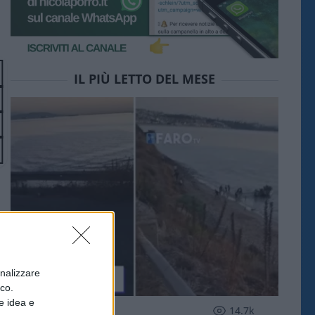
IL PIÙ LETTO DEL MESE
onalizzare
ico.
e idea e
ESTERI
14.7k