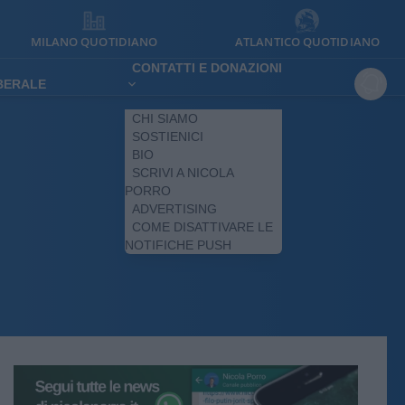
MILANO QUOTIDIANO
ATLANTICO QUOTIDIANO
CONTATTI E DONAZIONI
IBERALE
CHI SIAMO
SOSTIENICI
BIO
SCRIVI A NICOLA
PORRO
ADVERTISING
COME DISATTIVARE LE
NOTIFICHE PUSH