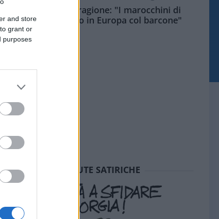
to
Meloni aveva ragione: "I marocchini di
Ceuta sbarcano in Europa col barcone"
er and store
to grant or
ed purposes
SEDUTE SATIRICHE