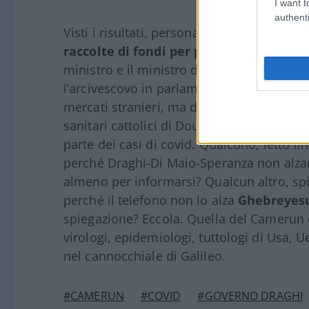
I want t
authenti
Visti i risultati, personalità politiche e 
raccolte di fondi per produrre grandi q
ministro e il ministro della sanità hanno 
l’arcivescovo in parlamento. Così, il Came
mercati stranieri, ma di somministrarli gra
sanitari cattolici di Douala e della capita
parte dei casi di covid. Qualcuno, letto f
perché Draghi-Di Maio-Speranza non alzan
almeno per informarsi? Qualcun altro, spi
perché il telefono non lo alza
Ghebreyes
spiegazione? Eccola. Quella del Camerun è 
virologi, epidemiologi, tuttologi di Usa
nel cannocchiale di Galileo.
#CAMERUN
#COVID
#GOVERNO DRAGHI