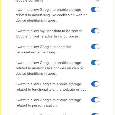
sul fisco? Meloni appiattita sul taglio del cuneo
Google consents
fiscale caro alla Confindustria di Carlo Bonomi
I want to allow Google to enable storage
mentre Salvini insiste sulla flat tax; per Berlusconi,
related to advertising like cookies on web or
device identifiers in apps.
invece, funziona solo il suo slogan vincente di
vent’anni fa “meno tasse per tutti”.
I want to allow my user data to be sent to
Google for online advertising purposes.
Per non parlare dei vaccini
, dove si è scatenato
I want to allow Google to send me
il festival dei colori, dal green al red. Su un unico,
personalized advertising.
sacrosanto, punto sono almeno tutti d’accordo:
I want to allow Google to enable storage
via il famigerato reddito di cittadinanza.
related to analytics like cookies on web or
device identifiers in apps.
I want to allow Google to enable storage
Ma, visto che i tre non riescono ad accordarsi su
related to functionality of the website or app.
niente, perché non si pensa a cambiare almeno la
I want to allow Google to enable storage
regola che serve solo a bloccare lo schema, quella
related to personalization.
secondo la quale il partito che raccoglie più voti