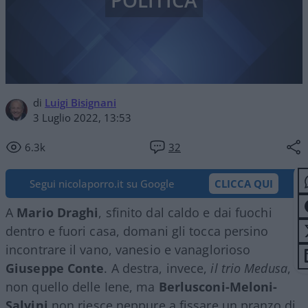
POLITICA
di
Luigi Bisignani
3 Luglio 2022, 13:53
6.3k
32
Segui nicolaporro.it su Google
CLICCA QUI
A
Mario Draghi
, sfinito dal caldo e dai fuochi
dentro e fuori casa, domani gli tocca persino
incontrare il vano, vanesio e vanaglorioso
Giuseppe Conte
. A destra, invece,
il trio Medusa
,
non quello delle Iene, ma
Berlusconi-Meloni-
Salvini
non riesce neppure a fissare un pranzo di