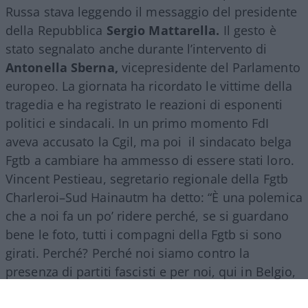
Russa stava leggendo il messaggio del presidente
della Repubblica
Sergio Mattarella.
Il gesto è
stato segnalato anche durante l’intervento di
Antonella Sberna,
vicepresidente del Parlamento
europeo. La giornata ha ricordato le vittime della
tragedia e ha registrato le reazioni di esponenti
politici e sindacali. In un primo momento FdI
aveva accusato la Cgil, ma poi il sindacato belga
Fgtb a cambiare ha ammesso di essere stati loro.
Vincent Pestieau, segretario regionale della Fgtb
Charleroi–Sud Hainautm ha detto: “È una polemica
che a noi fa un po’ ridere perché, se si guardano
bene le foto, tutti i compagni della Fgtb si sono
girati. Perché? Perché noi siamo contro la
presenza di partiti fascisti e per noi, qui in Belgio,
Fratelli d’Italia è un partito di estrema destra”.