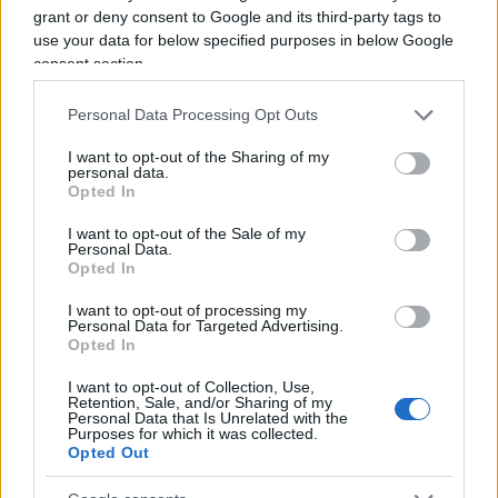
poi, la politica energetica e si rifletta sul nucleare.
grant or deny consent to Google and its third-party tags to
E sulle alleanze? Forza Italia con la Lega? Tutti soli
use your data for below specified purposes in below Google
consent section.
o tutti uniti? O Giorgia contro tutti?
Personal Data Processing Opt Outs
I want to opt-out of the Sharing of my
In Francia, i tre protagonisti delle ultime elezioni,
personal data.
Opted In
Macron, Le Pen e Mélenchon
, sul nucleare erano
tutti favorevoli in quanto consapevoli che la vera
I want to opt-out of the Sale of my
Personal Data.
indipendenza si può ottenere solo se non c’è
Opted In
dipendenza energetica. Da noi, la
Meloni frena
I want to opt-out of processing my
mentre
Salvini spinge addirittura per una
Personal Data for Targeted Advertising.
Opted In
centrale nella sua Milano
, a Baggio. Scendendo
nel pratico: a Roma, sui rigeneratori per uscire
I want to opt-out of Collection, Use,
Retention, Sale, and/or Sharing of my
dalla pericolosa emergenza rifiuti, in consiglio
Personal Data that Is Unrelated with the
Purposes for which it was collected.
comunale frange di Fratelli d’Italia sono contrarie,
Opted Out
bloccando, di fatto, qualsiasi opera di sviluppo. E