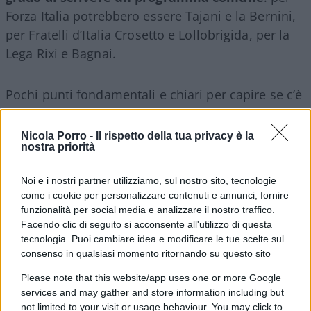
Forza Italia potrebbero essere Tajani e la Bernini,
per Fratelli d’Italia Crosetto e Lollobrigida, per la
Lega Rixi e Bagnai.
Pochi punti fondamentali e chiari per capire se c’è
ancora una comunanza di vedute, per esempio sul
debito pubblico da ridurre e sul Pnrr tutto da
Nicola Porro -
Il rispetto della tua privacy è la
nostra priorità
riscrivere. In politica estera, siamo di fronte alla
prima guerra calda della nuova guerra fredda, ma
Noi e i nostri partner utilizziamo, sul nostro sito, tecnologie
il centrodestra che posizione ha? Chi sta con la
come i cookie per personalizzare contenuti e annunci, fornire
Nato? Chi davvero con l’Occidente? Quali rapporti
funzionalità per social media e analizzare il nostro traffico.
con la Cina e quali nuovi equilibri si delineeranno
Facendo clic di seguito si acconsente all'utilizzo di questa
tecnologia. Puoi cambiare idea e modificare le tue scelte sul
in seguito alla guerra scatenata da Putin? Salvini si
consenso in qualsiasi momento ritornando su questo sito
era detto contrario all’adesione alla Nato di Svezia
Please note that this website/app uses one or more Google
e Finlandia e all’invio di armi, mentre Meloni e
services and may gather and store information including but
Berlusconi sono su posizioni opposte. Si prenda,
not limited to your visit or usage behaviour. You may click to