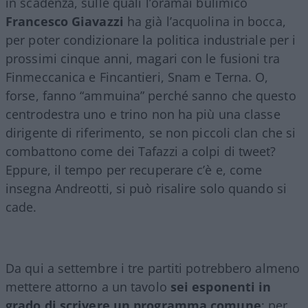
in scadenza, sulle quali l’oramai bulimico
Francesco Giavazzi
ha già l’acquolina in bocca,
per poter condizionare la politica industriale per i
prossimi cinque anni, magari con le fusioni tra
Finmeccanica e Fincantieri, Snam e Terna. O,
forse, fanno “ammuina” perché sanno che questo
centrodestra uno e trino non ha più una classe
dirigente di riferimento, se non piccoli clan che si
combattono come dei Tafazzi a colpi di tweet?
Eppure, il tempo per recuperare c’è e, come
insegna Andreotti, si può risalire solo quando si
cade.
Da qui a settembre i tre partiti potrebbero almeno
mettere attorno a un tavolo
sei esponenti in
grado di
scrivere un programma comune
: per