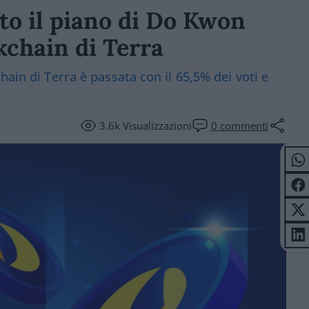
to il piano di Do Kwon
kchain di Terra
hain di Terra è passata con il 65,5% dei voti e
3.6k
Visualizzazioni
0
commenti