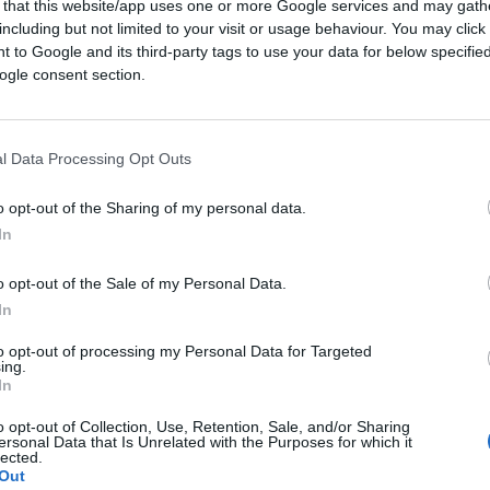
 that this website/app uses one or more Google services and may gath
including but not limited to your visit or usage behaviour. You may click 
 to Google and its third-party tags to use your data for below specifi
del piano rilancio per la blockchain Terra
ogle consent section.
l Data Processing Opt Outs
o opt-out of the Sharing of my personal data.
 Kwon di rilanciare la blockchain Terra per
In
o ed è passato.
o opt-out of the Sale of my Personal Data.
va blockchain che lancerà token in airdrop
In
 dal crollo improvviso della stablecoin
to opt-out of processing my Personal Data for Targeted
ing.
In
o opt-out of Collection, Use, Retention, Sale, and/or Sharing
ersonal Data that Is Unrelated with the Purposes for which it
lected.
Out