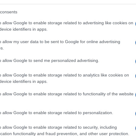
i finanza decentralizzata (DeFi), durante il
consents
n di accompagnamento: questo ha portato
 per attirare le persone verso questi nuovi
o allow Google to enable storage related to advertising like cookies on
evice identifiers in apps.
o allow my user data to be sent to Google for online advertising
s.
uando una nuova criptovaluta viene
persone proprio a fini di “marketing”.
to allow Google to send me personalized advertising.
Terra?
o allow Google to enable storage related to analytics like cookies on
evice identifiers in apps.
o allow Google to enable storage related to functionality of the website
enuto la proposta di Kwon mentre solo il
no con veto”. Poco più del 20% dei votanti,
o allow Google to enable storage related to personalization.
o allow Google to enable storage related to security, including
m Labs Do Kwon ha suggerito il lancio di una
cation functionality and fraud prevention, and other user protection.