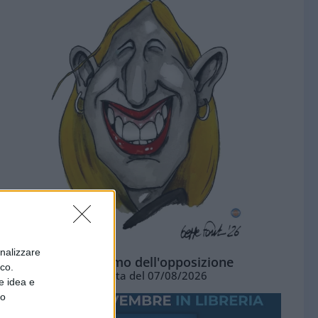
onalizzare
L'ottimismo dell'opposizione
ico.
Vignetta del 07/08/2026
e idea e
to