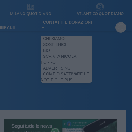
MILANO QUOTIDIANO
ATLANTICO QUOTIDIANO
CONTATTI E DONAZIONI
IBERALE
CHI SIAMO
SOSTIENICI
BIO
SCRIVI A NICOLA
PORRO
ADVERTISING
COME DISATTIVARE LE
NOTIFICHE PUSH