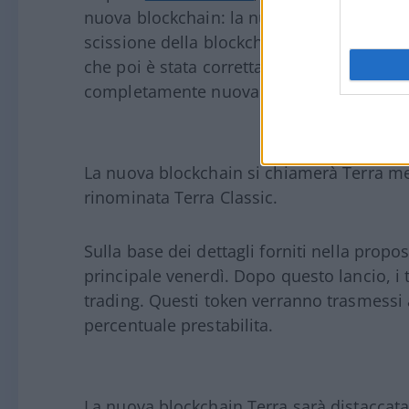
nuova blockchain: la nuova rete era stata
scissione della blockchain,
più sotto spieg
che poi è stata corretta da Terraform Lab
completamente nuova.
La nuova blockchain si chiamerà Terra men
rinominata Terra Classic.
Sulla base dei dettagli forniti nella propo
principale venerdì. Dopo questo lancio, i 
trading. Questi token verranno trasmessi a
percentuale prestabilita.
La nuova blockchain Terra sarà distaccata