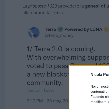
La
proposta 1623
prevedere la
genesi di 
alla comunità Terra.
Nicola Po
Noi e i nost
contenuti e 
Facendo clic
modificare l