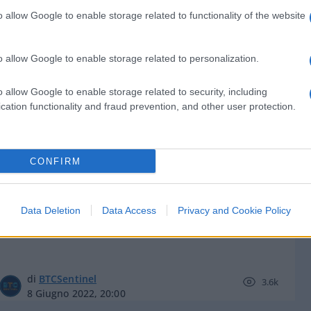
o allow Google to enable storage related to functionality of the website
o allow Google to enable storage related to personalization.
di
BTCSentinel
3.8k
o allow Google to enable storage related to security, including
5 Luglio 2022, 14:00
cation functionality and fraud prevention, and other user protection.
La LUNA in fondo al pozzo:
CONFIRM
cacciatori di tesori in fondo agli zeri
di LUNC
Data Deletion
Data Access
Privacy and Cookie Policy
di
BTCSentinel
3.6k
8 Giugno 2022, 20:00