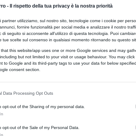
momenti salienti del 2022
rro -
Il rispetto della tua privacy è la nostra priorità
ri partner utilizziamo, sul nostro sito, tecnologie come i cookie per pers
annunci, fornire funzionalità per social media e analizzare il nostro traff
 di seguito si acconsente all'utilizzo di questa tecnologia. Puoi cambiar
e tue scelte sul consenso in qualsiasi momento ritornando su questo si
 that this website/app uses one or more Google services and may gath
di
BTCSentinel
4.2k
including but not limited to your visit or usage behaviour. You may click 
27 Dicembre 2022, 15:54
 to Google and its third-party tags to use your data for below specifi
ogle consent section.
Avvisate gli sciacalli del clima: frane
a Ischia pure col Re
l Data Processing Opt Outs
o opt-out of the Sharing of my personal data.
In
o opt-out of the Sale of my Personal Data.
In