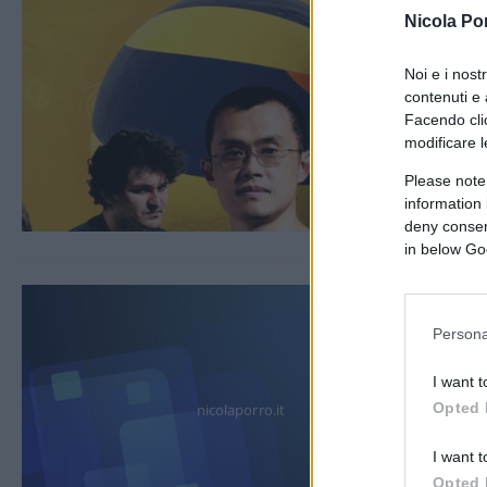
Nicola Po
Noi e i nost
contenuti e 
Facendo clic
modificare l
Please note
information 
deny consent
in below Go
Persona
I want t
Opted 
nicolaporro.it
I want t
Opted 