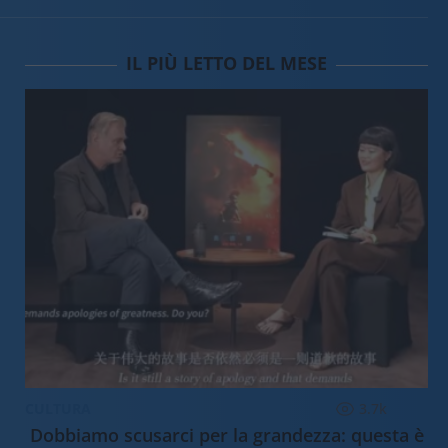
IL PIÙ LETTO DEL MESE
CULTURA
3.7k
Dobbiamo scusarci per la grandezza: questa è