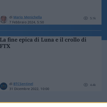
di
Mario Menichella
5.1k
7 Febbraio 2024, 5:50
La fine epica di Luna e il crollo di
FTX
di
BTCSentinel
4.4k
31 Dicembre 2022, 10:00
Da FTX al Merge Ethereum, i