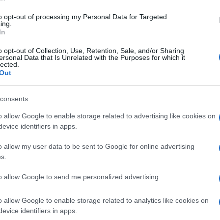
di
Matteo Milanesi
12.8k
28 Novembre 2022, 14:05
to opt-out of processing my Personal Data for Targeted
ing.
In
Mandato di arresto per il co-
o opt-out of Collection, Use, Retention, Sale, and/or Sharing
ersonal Data that Is Unrelated with the Purposes for which it
fondatore di Terra Do Kwon emesso
lected.
Out
dal tribunale sudcoreano
consents
o allow Google to enable storage related to advertising like cookies on
evice identifiers in apps.
di
BTCSentinel
3.6k
o allow my user data to be sent to Google for online advertising
15 Settembre 2022, 10:20
s.
to allow Google to send me personalized advertising.
CoinLoan abbassa il limite di
prelievo a causa delle condizioni di
o allow Google to enable storage related to analytics like cookies on
evice identifiers in apps.
mercato