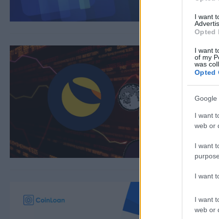
I want 
Advertis
Opted 
I want t
of my P
was col
Opted 
Google 
I want t
web or d
I want t
purpose
I want 
I want t
web or d